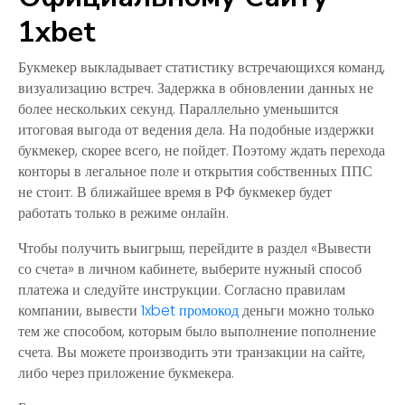
1xbet
Букмекер выкладывает статистику встречающихся команд,
визуализацию встреч. Задержка в обновлении данных не
более нескольких секунд. Параллельно уменьшится
итоговая выгода от ведения дела. На подобные издержки
букмекер, скорее всего, не пойдет. Поэтому ждать перехода
конторы в легальное поле и открытия собственных ППС
не стоит. В ближайшее время в РФ букмекер будет
работать только в режиме онлайн.
Чтобы получить выигрыш, перейдите в раздел «Вывести
со счета» в личном кабинете, выберите нужный способ
платежа и следуйте инструкции. Согласно правилам
компании, вывести
1xbet промокод
деньги можно только
тем же способом, которым было выполнение пополнение
счета. Вы можете производить эти транзакции на сайте,
либо через приложение букмекера.