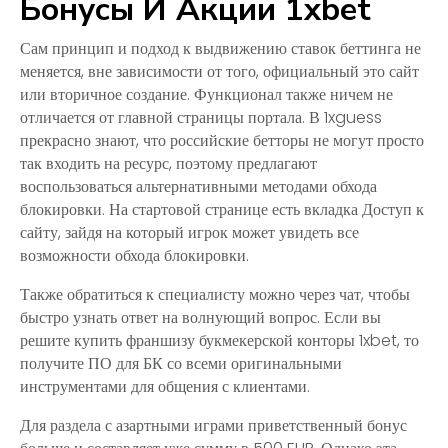
Бонусы И Акции 1xbet
Сам принцип и подход к выдвижению ставок беттинга не
меняется, вне зависимости от того, официальный это сайт
или вторичное создание. Функционал также ничем не
отличается от главной страницы портала. В 1xguess
прекрасно знают, что российские бетторы не могут просто
так входить на ресурс, поэтому предлагают
воспользоваться альтернативными методами обхода
блокировки. На стартовой странице есть вкладка Доступ к
сайту, зайдя на который игрок может увидеть все
возможности обхода блокировки.
Также обратиться к специалисту можно через чат, чтобы
быстро узнать ответ на волнующий вопрос. Если вы
решите купить франшизу букмекерской конторы 1xbet, то
получите ПО для БК со всеми оригинальными
инструментами для общения с клиентами.
Для раздела с азартными играми приветственный бонус