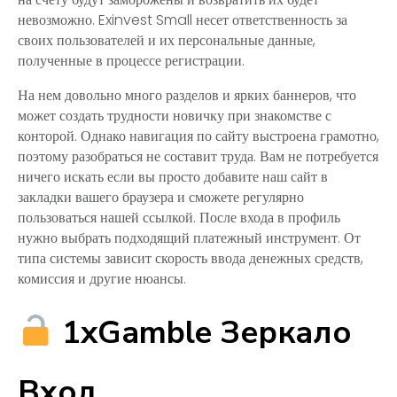
невозможно. Exinvest Small несет ответственность за
своих пользователей и их персональные данные,
полученные в процессе регистрации.
На нем довольно много разделов и ярких баннеров, что
может создать трудности новичку при знакомстве с
конторой. Однако навигация по сайту выстроена грамотно,
поэтому разобраться не составит труда. Вам не потребуется
ничего искать если вы просто добавите наш сайт в
закладки вашего браузера и сможете регулярно
пользоваться нашей ссылкой. После входа в профиль
нужно выбрать подходящий платежный инструмент. От
типа системы зависит скорость ввода денежных средств,
комиссия и другие нюансы.
1xGamble Зеркало
Вход