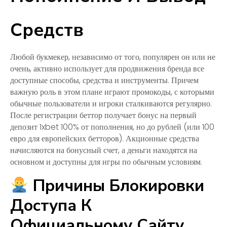
Средств
Любой букмекер, независимо от того, популярен он или не
очень, активно использует для продвижения бренда все
доступные способы, средства и инструменты. Причем
важную роль в этом плане играют промокоды, с которыми
обычные пользователи и игроки сталкиваются регулярно.
После регистрации беттор получает бонус на первый
депозит 1xbet 100% от пополнения, но до рублей (или 100
евро для европейских бетторов). Акционные средства
начисляются на бонусный счет, а деньги находятся на
основном и доступны для игры по обычным условиям.
Причины Блокировки
Доступа К
Официальному Сайту