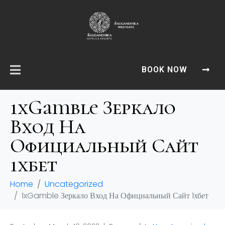
BOOK NOW
1xGamble Зеркало
Вход На
Официальный Сайт
1хбет️
Home
Uncategorized
1xGamble Зеркало Вход На Официальный Сайт 1хбет️