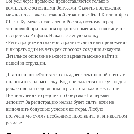
Бонусы через промокод предоставляются только в
комплекте с основными бонусами. Скачать приложение
можно по ссылке на главной странице сайта БК или в App
Store. Букмекер нелегален в России, поэтому перед
установкой приложения придется поменять геолокацию в
настройках Айфона. Нажать зеленую кнопку
«Регистрация» на главной странице сайта или приложения
и выбрать один из четырех способов создания аккаунта.
Детальное описание каждого варианта можно найти в
нашей инструкции.
Для этого потребуется указать адрес электронной почты и
подписаться на рассылку. Код присылается по случаю дня
рождения или годовщины игры на ставках в компании.
Все полученные средства по бонусам «На первый
депозит» За регистрацию нельзя будет снять, если не
выполнить бонусные условия конторы. Любую
полученную сумму необходимо проставить в пятикратном
размере.