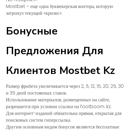
Mostbet – еще одна букмекерская контора, которую
затронул текущий «кризис».
Бонусные
Предложения Для
Клиентов Mostbet Kz
Размер фрибета увеличивается через 2, 5, 12, 15, 20, 25, 30
и 35 дней постоянных ставок.
Использование материалов, размещенных на сайте,
разрешается при условии ссылки на footboom. kz.
Для интернет-изданий обязательна прямая, открытая для
поисковых систем гиперссылка.
Другим основным видом бонусов являются бесплатные