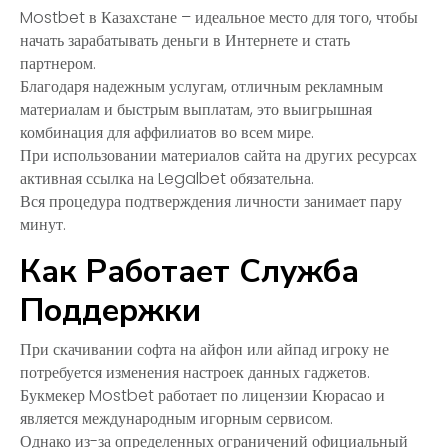
Mostbet в Казахстане – идеальное место для того, чтобы
начать зарабатывать деньги в Интернете и стать
партнером.
Благодаря надежным услугам, отличным рекламным
материалам и быстрым выплатам, это выигрышная
комбинация для аффилиатов во всем мире.
При использовании материалов сайта на других ресурсах
активная ссылка на Legalbet обязательна.
Вся процедура подтверждения личности занимает пару
минут.
Как Работает Служба
Поддержки
При скачивании софта на айфон или айпад игроку не
потребуется изменения настроек данных гаджетов.
Букмекер Mostbet работает по лицензии Кюрасао и
является международным игорным сервисом.
Однако из-за определенных ограничений официальный