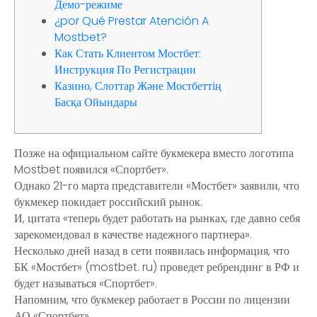
Демо-режиме
¿por Qué Prestar Atención A
Mostbet?
Как Стать Клиентом Мостбет:
Инструкция По Регистрации
Казино, Слоттар Және Мостбеттің
Басқа Ойындары
Позже на официальном сайте букмекера вместо логотипа
Mostbet появился «Спортбет».
Однако 21-го марта представители «Мостбет» заявили, что
букмекер покидает российский рынок.
И, цитата «теперь будет работать на рынках, где давно себя
зарекомендовал в качестве надежного партнера».
Несколько дней назад в сети появилась информация, что
БК «Мостбет» (mostbet. ru) проведет ребрендинг в РФ и
будет называться «Спортбет».
Напомним, что букмекер работает в России по лицензии
АО «Спортбет».