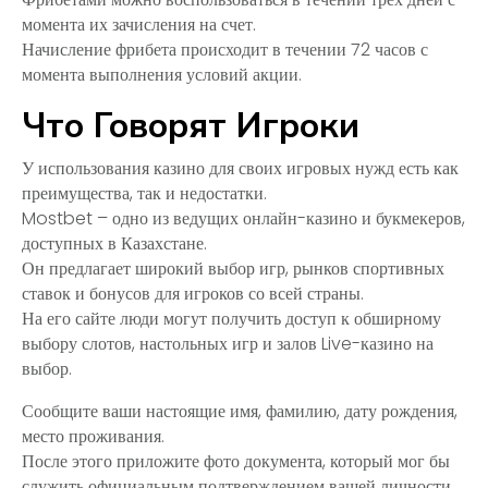
момента их зачисления на счет.
Начисление фрибета происходит в течении 72 часов с
момента выполнения условий акции.
Что Говорят Игроки
У использования казино для своих игровых нужд есть как
преимущества, так и недостатки.
Mostbet – одно из ведущих онлайн-казино и букмекеров,
доступных в Казахстане.
Он предлагает широкий выбор игр, рынков спортивных
ставок и бонусов для игроков со всей страны.
На его сайте люди могут получить доступ к обширному
выбору слотов, настольных игр и залов Live-казино на
выбор.
Сообщите ваши настоящие имя, фамилию, дату рождения,
место проживания.
После этого приложите фото документа, который мог бы
служить официальным подтверждением вашей личности.