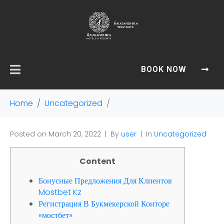
BOOK NOW
Home
Uncategorized
Posted on
March 20, 2022
By
user
In
Uncategorized
Content
Бонусные Предложения Для Клиентов
Mostbet Kz
Регистрация В Букмекерской Конторе
«мостбет»