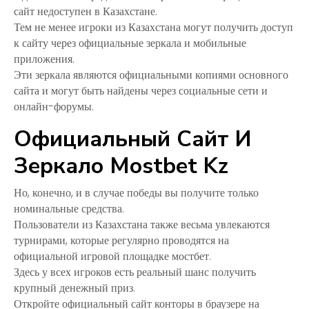
сайт недоступен в Казахстане.
Тем не менее игроки из Казахстана могут получить доступ
к сайту через официальные зеркала и мобильные
приложения.
Эти зеркала являются официальными копиями основного
сайта и могут быть найдены через социальные сети и
онлайн-форумы.
Официальный Сайт И
Зеркало Mostbet Kz
Но, конечно, и в случае победы вы получите только
номинальные средства.
Пользователи из Казахстана также весьма увлекаются
турнирами, которые регулярно проводятся на
официальной игровой площадке мостбет.
Здесь у всех игроков есть реальный шанс получить
крупный денежный приз.
Откройте официальный сайт конторы в браузере на