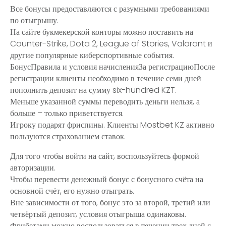
Все бонусы предоставляются с разумными требованиями
по отыгрышу.
На сайте букмекерской конторы можно поставить на
Counter-Strike, Dota 2, League of Stories, Valorant и
другие популярные киберспортивные события.
БонусПравила и условия начисленияЗа регистрациюПосле
регистрации клиенты необходимо в течение семи дней
пополнить депозит на сумму six-hundred KZT.
Меньше указанной суммы переводить деньги нельзя, а
больше – только приветствуется.
Игроку подарят фриспины. Клиенты Mostbet KZ активно
пользуются страхованием ставок.
Для того чтобы войти на сайт, воспользуйтесь формой
авторизации.
Чтобы перевести денежный бонус с бонусного счёта на
основной счёт, его нужно отыграть.
Вне зависимости от того, бонус это за второй, третий или
четвёртый депозит, условия отыгрыша одинаковы.
Фрибетами можно воспользоваться в течении трех дней с