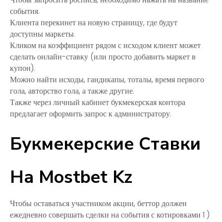
события.
Клиента перекинет на новую страницу, где будут
доступны маркеты.
Кликом на коэффициент рядом с исходом клиент может
сделать онлайн-ставку (или просто добавить маркет в
купон).
Можно найти исходы, гандикапы, тоталы, время первого
гола, авторство гола, а также другие.
Также через личный кабинет букмекерская контора
предлагает оформить запрос к администратору.
Букмекерские Ставки
На Mostbet Kz
Чтобы оставаться участником акции, беттор должен
ежедневно совершать сделки на события с котировками 1 )