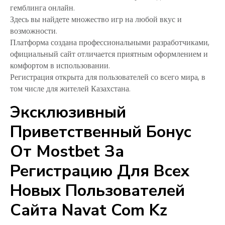
гемблинга онлайн.
Здесь вы найдете множество игр на любой вкус и
возможности.
Платформа создана профессиональными разработчиками,
официальный сайт отличается приятным оформлением и
комфортом в использовании.
Регистрация открыта для пользователей со всего мира, в
том числе для жителей Казахстана.
Эксклюзивный
Приветственный Бонус
От Mostbet За
Регистрацию Для Всех
Новых Пользователей
Сайта Navat Com Kz