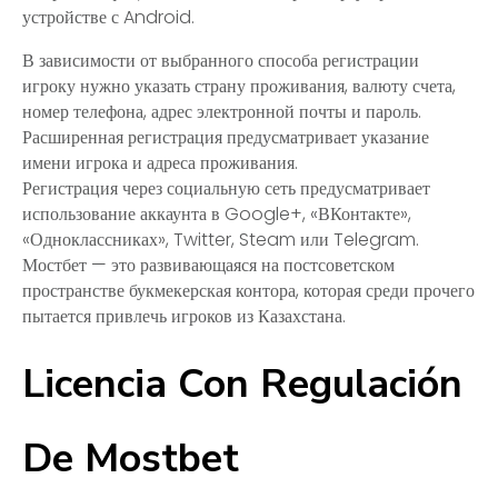
устройстве с Android.
В зависимости от выбранного способа регистрации
игроку нужно указать страну проживания, валюту счета,
номер телефона, адрес электронной почты и пароль.
Расширенная регистрация предусматривает указание
имени игрока и адреса проживания.
Регистрация через социальную сеть предусматривает
использование аккаунта в Google+, «ВКонтакте»,
«Одноклассниках», Twitter, Steam или Telegram.
Мостбет — это развивающаяся на постсоветском
пространстве букмекерская контора, которая среди прочего
пытается привлечь игроков из Казахстана.
Licencia Con Regulación
De Mostbet