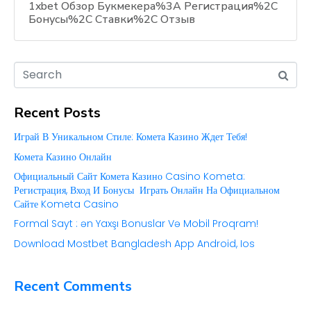
1xbet Обзор Букмекера%3A Регистрация%2C
Бонусы%2C Ставки%2C Отзыв
Recent Posts
Играй В Уникальном Стиле: Комета Казино Ждет Тебя!
Комета Казино Онлайн
Официальный Сайт Комета Казино Casino Kometa:
Регистрация, Вход И Бонусы ️ Играть Онлайн На Официальном
Сайте Kometa Casino
Formal Sayt ️: ən Yaxşı Bonuslar Və Mobil Proqram!
Download Mostbet Bangladesh App Android, Ios
Recent Comments