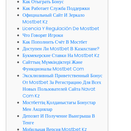
Как Отыграть Бонус
Как Работает Служба Поддержки
Официальный Сайт И Зеркало
Mostbet Kz
Licencia Y Regulación De Mostbet
Что Говорят Игроки
Как Пополнить Счёт В Мостбет
Доступен Ли Mostbet В Казахстане?
Букмекерские Ставки На Mostbet Kz
Сайттың Мүмкіндіктері Және
Функционалы Mostbet Com
Эксклюзивный Приветственный Бонус
От Mostbet За Регистрацию Для Всех
Новых Пользователей Сайта Navat
Com Kz
Мостбеттің Қолданыстағы Бонустар
Мен Акциялар
Депозит И Получение Выигрыша В
Тенге
Мобильная Версия Mostbet Kz