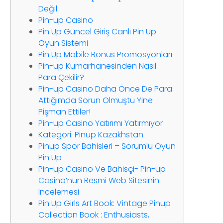
Değil
Pin-up Casino
Pin Up Güncel Giriş Canlı Pin Up
Oyun Sistemi
Pin Up Mobile Bonus Promosyonları
Pin-up Kumarhanesinden Nasıl
Para Çekilir?
Pin-up Casino Daha Önce De Para
Attığımda Sorun Olmuştu Yine
Pişman Ettiler!
Pin-up Casino Yatırımı Yatırmıyor
Kategori: Pinup Kazakhstan
Pinup Spor Bahisleri – Sorumlu Oyun
Pin Up
Pin-up Casino Ve Bahisçi- Pin-up
Casino’nun Resmi Web Sitesinin
Incelemesi
Pin Up Girls Art Book: Vintage Pinup
Collection Book : Enthusiasts,