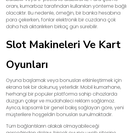
oranı, kumarbaz tarafından kullanılan yönteme bağlı
olacaktır. Bu nedenle, örneğin, bir banka hesabına
para çekerken, fonlar elektronik bir cüzdana çok
daha hızlı aktarılırken birkaç gün sürebilir.
Slot Makineleri Ve Kart
Oyunları
Oyuna başlamak veya bonusları etkinleştirmek için
ekrana tek bir dokunuş yeterlidir. Mobil kumarhane,
herhangi bir popüler platforma sahip cihazlarda
düzgün çalışır ve müdahaleci reklam sağlamaz.
Ayrıca, kapsamlı bir genel bakış sağlayan göre, yeni
müşterilere hoşgeldin bonusları sunulmaktadır.
Tüm bağlantıların alakalı olmayabileceği
gerçeğinden dolayı, birçok oyuncu web sitesine