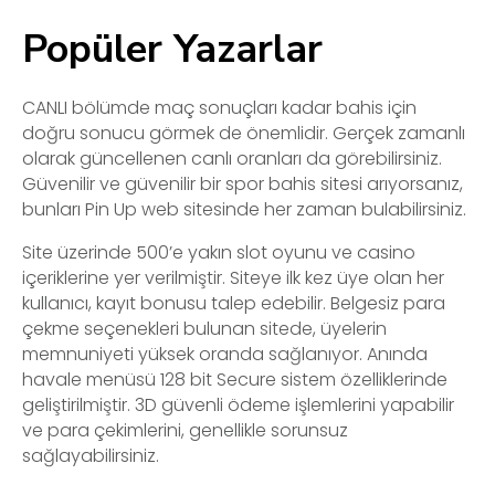
Popüler Yazarlar
CANLI bölümde maç sonuçları kadar bahis için
doğru sonucu görmek de önemlidir. Gerçek zamanlı
olarak güncellenen canlı oranları da görebilirsiniz.
Güvenilir ve güvenilir bir spor bahis sitesi arıyorsanız,
bunları Pin Up web sitesinde her zaman bulabilirsiniz.
Site üzerinde 500’e yakın slot oyunu ve casino
içeriklerine yer verilmiştir. Siteye ilk kez üye olan her
kullanıcı, kayıt bonusu talep edebilir. Belgesiz para
çekme seçenekleri bulunan sitede, üyelerin
memnuniyeti yüksek oranda sağlanıyor. Anında
havale menüsü 128 bit Secure sistem özelliklerinde
geliştirilmiştir. 3D güvenli ödeme işlemlerini yapabilir
ve para çekimlerini, genellikle sorunsuz
sağlayabilirsiniz.