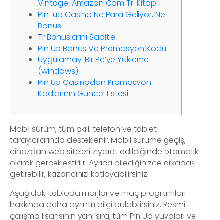
Vintage: Amazon Com Tr: Kitap
Pin-up Casino Ne Para Geliyor, Ne
Bonus
Tr Bonuslarını Sabitle
Pin Up Bonus Ve Promosyon Kodu
Uygulamayı Bir Pc’ye Yükleme
(windows)
Pin Up Casinodan Promosyon
Kodlarının Güncel Listesi
Mobil sürüm, tüm akıllı telefon ve tablet
tarayıcılarında desteklenir. Mobil sürüme geçiş,
cihazdan web siteleri ziyaret edildiğinde otomatik
olarak gerçekleştirilir. Ayrıca dilediğinizce arkadaş
getirebilir, kazancınızı katlayabilirsiniz.
Aşağıdaki tabloda marjlar ve maç programları
hakkında daha ayrıntılı bilgi bulabilirsiniz. Resmi
çalışma lisansının yanı sıra, tüm Pin Up yuvaları ve