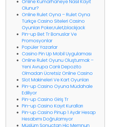
Online Kumarhaneye Nasıl Kayıt
Olunur?
Online Rulet Oyna – Rulet Oyna
Türkçe Casino Siteleri Casino
Oyunları Poker,rulet,blackjack
Pin-up Bet Tr Bonuslar Ve
Promosyonlar
Popüler Yazarlar
Casino Pin Up Mobil Uygulaması
Online Rulet Oyunu Oluşturmak –
Yeni Avrupa Canlı Depozito
Olmadan Ücretsiz Online Casino
Slot Makineleri Ve Kart Oyunları
Pin-up Casino Oyuna Müdahale
Ediliyor
Pin-up Casino Giriş Tr
Pin-up Casino Kayıt Kuralları
Pin-up Casino Pinup 1 Aydır Hesap
Hesabımı Doğrulamıyor
Müslüm Sonuçtan Hiç Memnun