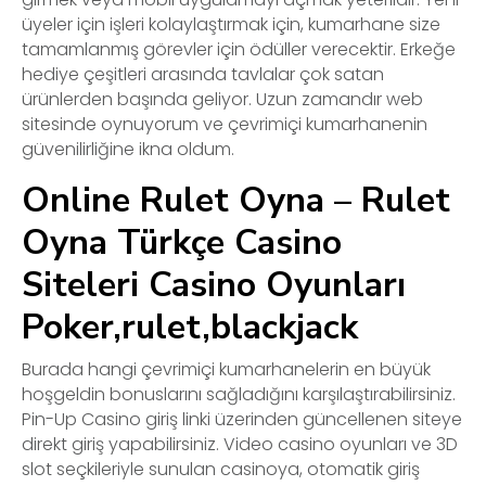
üyeler için işleri kolaylaştırmak için, kumarhane size
tamamlanmış görevler için ödüller verecektir. Erkeğe
hediye çeşitleri arasında tavlalar çok satan
ürünlerden başında geliyor. Uzun zamandır web
sitesinde oynuyorum ve çevrimiçi kumarhanenin
güvenilirliğine ikna oldum.
Online Rulet Oyna – Rulet
Oyna Türkçe Casino
Siteleri Casino Oyunları
Poker,rulet,blackjack
Burada hangi çevrimiçi kumarhanelerin en büyük
hoşgeldin bonuslarını sağladığını karşılaştırabilirsiniz.
Pin-Up Casino giriş linki üzerinden güncellenen siteye
direkt giriş yapabilirsiniz. Video casino oyunları ve 3D
slot seçkileriyle sunulan casinoya, otomatik giriş