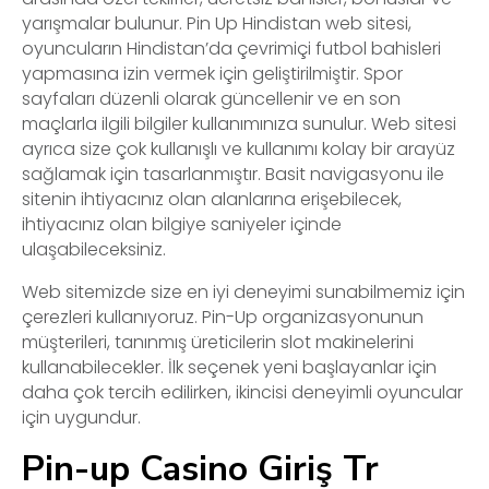
yarışmalar bulunur. Pin Up Hindistan web sitesi,
oyuncuların Hindistan’da çevrimiçi futbol bahisleri
yapmasına izin vermek için geliştirilmiştir. Spor
sayfaları düzenli olarak güncellenir ve en son
maçlarla ilgili bilgiler kullanımınıza sunulur. Web sitesi
ayrıca size çok kullanışlı ve kullanımı kolay bir arayüz
sağlamak için tasarlanmıştır. Basit navigasyonu ile
sitenin ihtiyacınız olan alanlarına erişebilecek,
ihtiyacınız olan bilgiye saniyeler içinde
ulaşabileceksiniz.
Web sitemizde size en iyi deneyimi sunabilmemiz için
çerezleri kullanıyoruz. Pin-Up organizasyonunun
müşterileri, tanınmış üreticilerin slot makinelerini
kullanabilecekler. İlk seçenek yeni başlayanlar için
daha çok tercih edilirken, ikincisi deneyimli oyuncular
için uygundur.
Pin-up Casino Giriş Tr