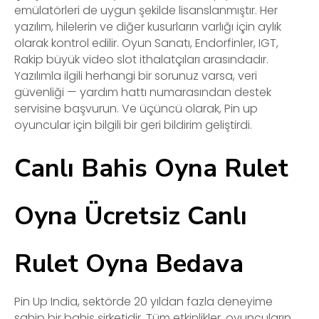
emülatörleri de uygun şekilde lisanslanmıştır. Her
yazılım, hilelerin ve diğer kusurların varlığı için aylık
olarak kontrol edilir. Oyun Sanatı, Endorfinler, IGT,
Rakip büyük video slot ithalatçıları arasındadır.
Yazılımla ilgili herhangi bir sorunuz varsa, veri
güvenliği — yardım hattı numarasından destek
servisine başvurun. Ve üçüncü olarak, Pin up
oyuncular için bilgili bir geri bildirim geliştirdi.
Canlı Bahis Oyna Rulet
Oyna Ücretsiz Canlı
Rulet Oyna Bedava
Pin Up India, sektörde 20 yıldan fazla deneyime
sahip bir bahis şirketidir. Tüm etkinlikler, oyuncuların