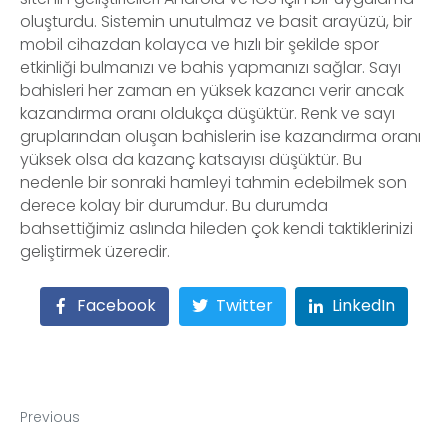
oluşturdu. Sistemin unutulmaz ve basit arayüzü, bir
mobil cihazdan kolayca ve hızlı bir şekilde spor
etkinliği bulmanızı ve bahis yapmanızı sağlar. Sayı
bahisleri her zaman en yüksek kazancı verir ancak
kazandırma oranı oldukça düşüktür. Renk ve sayı
gruplarından oluşan bahislerin ise kazandırma oranı
yüksek olsa da kazanç katsayısı düşüktür. Bu
nedenle bir sonraki hamleyi tahmin edebilmek son
derece kolay bir durumdur. Bu durumda
bahsettiğimiz aslında hileden çok kendi taktiklerinizi
geliştirmek üzeredir.
Facebook
Twitter
LinkedIn
Previous