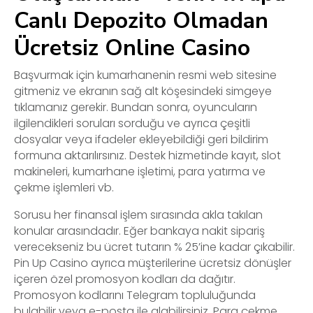
Canlı Depozito Olmadan
Ücretsiz Online Casino
Başvurmak için kumarhanenin resmi web sitesine
gitmeniz ve ekranın sağ alt köşesindeki simgeye
tıklamanız gerekir. Bundan sonra, oyuncuların
ilgilendikleri soruları sorduğu ve ayrıca çeşitli
dosyalar veya ifadeler ekleyebildiği geri bildirim
formuna aktarılırsınız. Destek hizmetinde kayıt, slot
makineleri, kumarhane işletimi, para yatırma ve
çekme işlemleri vb.
Sorusu her finansal işlem sırasında akla takılan
konular arasındadır. Eğer bankaya nakit sipariş
verecekseniz bu ücret tutarın % 25’ine kadar çıkabilir.
Pin Up Casino ayrıca müşterilerine ücretsiz dönüşler
içeren özel promosyon kodları da dağıtır.
Promosyon kodlarını Telegram topluluğunda
bulabilir veya e-posta ile alabilirsiniz. Para çekme