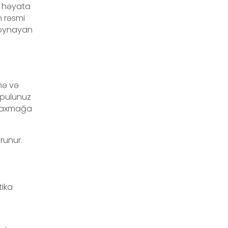
a həyata
n rəsmi
ə oynayan
nə və
 pulunuz
 baxmağa
orunur.
tika