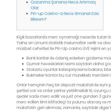
Qazanma Şansınızı Necə Artırmaq
Olar
Pin-up Casino-a Necə Əmanət Edə
Bilərəm?
Kiçik bazarlarda mərc oynamağı nəzərdə tutan bir
Yalnız ən ümumi statistik məlumatlar verilir və dav
müsbət cəhətləri ilə Pin-Up casino LIVE rejimi ən y
Bank kartları ilə ödəniş edərkən gözləmə müd
Qumar həvəskarları rəsmi saytdan daha çox 
Stolüstü oyunlar kateqoriyasına bakara, blac
Bukmeker kontor bu cür mürəkkəb mərclərin hə
Onlar həmçinin heç bir depozit mükafatı ilə eyni 
şərtləri var və onlar yerinə yetirilməlidir ki, oy
qədər sadə mərc edilir və just one gündən 3 gün
mərc edilən kimi istifadəçi öz pulunu alacaq və mö
mükafatın geri alınması, zamanla, saytdakı digər həd