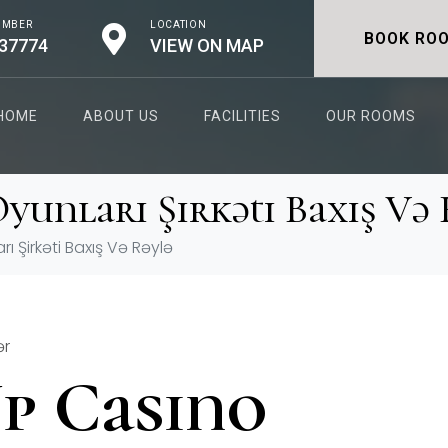
UMBER
LOCATION
BOOK RO
 37774
VIEW ON MAP
HOME
ABOUT US
FACILITIES
OUR ROOMS
unları Şirkəti Baxış Və 
Şirkəti Baxış Və Rəylə
ər
p Casino