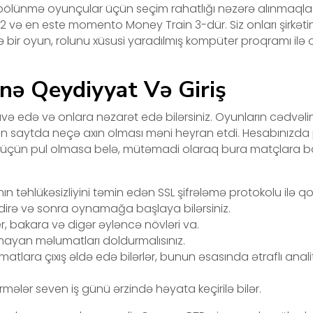
bölünmə oyunçular üçün seçim rahatlığı nəzərə alınmaql
ing 2 və en este momento Money Train 3-dür. Siz onları şirkəti
elə bir oyun, rolunu xüsusi yaradılmış kompüter proqramı il
inə Qeydiyyat Və Giriş
və edə və onlara nəzarət edə bilərsiniz. Oyunların cədvəli
u-in saytda neçə axın olması məni heyran etdi. Hesabınızda
ərc üçün pul olmasa belə, mütəmadi olaraq bura matçlara
rının təhlükəsizliyini təmin edən SSL şifrələmə protokolu ilə q
irə və sonra oynamağa başlaya bilərsiniz.
r, bakara və digər əyləncə növləri va.
mayan məlumatları doldurmalısınız.
atlara çıxış əldə edə bilərlər, bunun əsasında ətraflı anali
rmələr seven iş günü ərzində həyata keçirilə bilər.