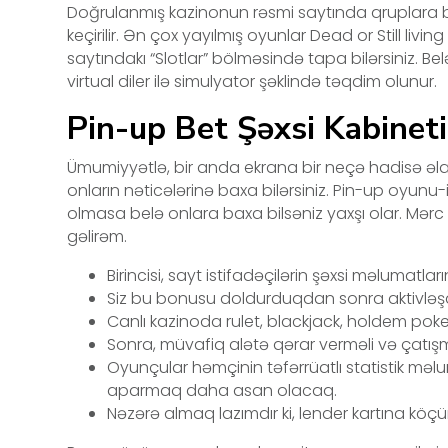
Doğrulanmış kazinonun rəsmi saytında qruplara 
keçirilir. Ən çox yayılmış oyunlar Dead or Still liv
saytındakı “Slotlar” bölməsində tapa bilərsiniz. B
virtual diler ilə simulyator şəklində təqdim olunur.
Pin-up Bet Şəxsi Kabinet
Ümumiyyətlə, bir anda ekrana bir neçə hadisə əla
onların nəticələrinə baxa bilərsiniz. Pin-up oyun
olmasa belə onlara baxa bilsəniz yaxşı olar. M
gəlirəm.
Birincisi, sayt istifadəçilərin şəxsi məlumatla
Siz bu bonusu doldurduqdan sonra aktivləşd
Canlı kazinoda rulet, blackjack, holdem poke
Sonra, müvafiq alətə qərar verməli və çatış
Oyunçular həmçinin təfərrüatlı statistik məlum
aparmaq daha asan olacaq.
Nəzərə almaq lazımdır ki, lender kartına köçü