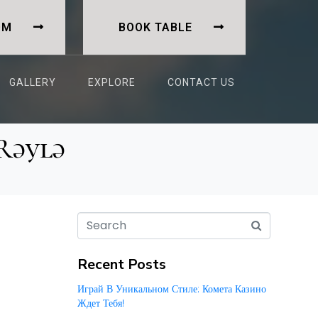
OM
BOOK TABLE
GALLERY
EXPLORE
CONTACT US
Rəylə
Recent Posts
Играй В Уникальном Стиле: Комета Казино
Ждет Тебя!