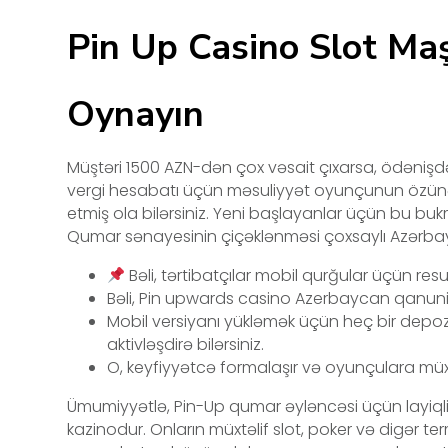
Pin Up Casino Slot Maş
Oynayın
Müştəri 1500 AZN-dən çox vəsait çıxarsa, ödənişd
vergi hesabatı üçün məsuliyyət oyunçunun özünə 
etmiş ola bilərsiniz. Yeni başlayanlar üçün bu 
Qumar sənayesinin çiçəklənməsi çoxsaylı Azərba
Bəli, tərtibatçılar mobil qurğular üçün res
Bəli, Pin upwards casino Azerbaycan qanuni ə
Mobil versiyanı yükləmək üçün heç bir depoz
aktivləşdirə bilərsiniz.
O, keyfiyyətcə formalaşır və oyunçulara müxt
Ümumiyyətlə, Pin-Up qumar əyləncəsi üçün layiqli
kazinodur. Onların müxtəlif slot, poker və digər t