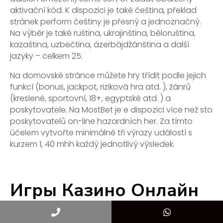
aktivační kód. K dispozici je také čeština, překlad
stránek perform češtiny je přesný a jednoznačný.
Na výběr je také ruština, ukrajinština, běloruština,
kazaština, uzbečtina, ázerbájdžánština a další
jazyky – celkem 25.
Na domovské stránce můžete hry třídit podle jejich
funkcí (bonus, jackpot, riziková hra atd. ), žánrů
(kreslené, sportovní, 18+, egyptské atd. ) a
poskytovatele. Na MostBet je e dispozici více než sto
poskytovatelů on-line hazardních her. Za tímto
účelem vytvořte minimálně tři výrazy událostí s
kurzem 1, 40 mhh každý jednotlivý výsledek.
Игры Казино Онлайн