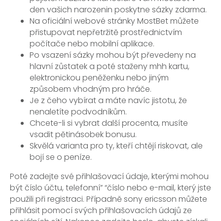
den vašich narozenin poskytne sázky zdarma.
Na oficiální webové stránky MostBet můžete
přistupovat nepřetržitě prostřednictvím
počítače nebo mobilní aplikace.
Po vsazení sázky mohou být převedeny na
hlavní zůstatek a poté staženy mhh kartu,
elektronickou peněženku nebo jiným
způsobem vhodným pro hráče.
Je z čeho vybírat a máte navíc jistotu, že
nenaletíte podvodníkům.
Chcete-li si vybrat další procenta, musíte
vsadit pětinásobek bonusu.
Skvělá varianta pro ty, kteří chtějí riskovat, ale
bojí se o peníze.
Poté zadejte své přihlašovací údaje, kterými mohou
být číslo účtu, telefonní” “číslo nebo e-mail, který jste
použili při registraci. Případně sony ericsson můžete
přihlásit pomocí svých přihlašovacích údajů ze