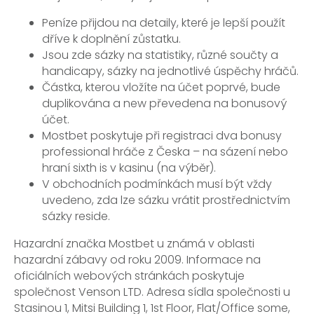
Peníze přijdou na detaily, které je lepší použít
dříve k doplnění zůstatku.
Jsou zde sázky na statistiky, různé součty a
handicapy, sázky na jednotlivé úspěchy hráčů.
Částka, kterou vložíte na účet poprvé, bude
duplikována a new převedena na bonusový
účet.
Mostbet poskytuje při registraci dva bonusy
professional hráče z Česka – na sázení nebo
hraní sixth is v kasinu (na výběr).
V obchodních podmínkách musí být vždy
uvedeno, zda lze sázku vrátit prostřednictvím
sázky reside.
Hazardní značka Mostbet u známá v oblasti
hazardní zábavy od roku 2009. Informace na
oficiálních webových stránkách poskytuje
společnost Venson LTD. Adresa sídla společnosti u
Stasinou 1, Mitsi Building 1, 1st Floor, Flat/Office some,