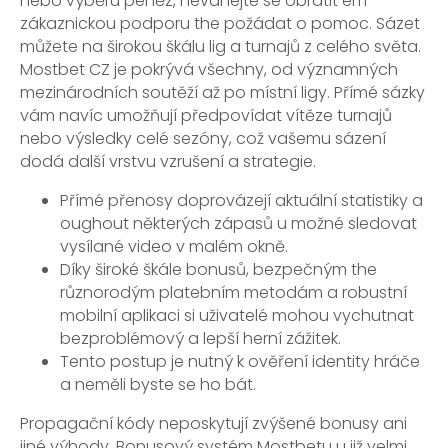
nebo výběru peněz, neváhejte se obrátit em
zákaznickou podporu the požádat o pomoc. Sázet
můžete na širokou škálu lig a turnajů z celého světa.
Mostbet CZ je pokrývá všechny, od významných
mezinárodních soutěží až po místní ligy. Přímé sázky
vám navíc umožňují předpovídat vítěze turnajů
nebo výsledky celé sezóny, což vašemu sázení
dodá další vrstvu vzrušení a strategie.
Přímé přenosy doprovázejí aktuální statistiky a
oughout některých zápasů u možné sledovat
vysílané video v malém okně.
Díky široké škále bonusů, bezpečným the
různorodým platebním metodám a robustní
mobilní aplikaci si uživatelé mohou vychutnat
bezproblémový a lepší herní zážitek.
Tento postup je nutný k ověření identity hráče
a neměli byste se ho bát.
Propagační kódy neposkytují zvýšené bonusy ani
jiné výhody. Bonusový systém Mostbetu u již velmi