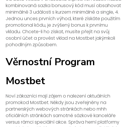
kombinovaná sazka bonusový kód musí obsahovat
minimálně 3 události s kurzem minimálně a single, 4.
Jednou unces prvních výhod, které získáte použitím
promotional kódu, je zvýšený bonus k prvnímu
vkladu. Chcete-li ho získat, musíte přejít na svůj
osobní účet a provést vklad na Mostbet jakýmkoli
pohodlným způsobem.
Věrnostní Program
Mostbet
Noví zákazníci mají zájem o nalezení aktuálních
promokod Mostbet. Někdy jsou zveřejněny na
partnerských webových stránkách nebo mhh
oficiálních stránkách samotné sázkové kanceláře
versus rámci speciální akce. Správa herní platformy