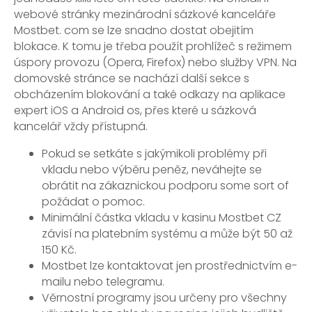
webové stránky mezinárodní sázkové kanceláře
Mostbet. com se lze snadno dostat obejitím
blokace. K tomu je třeba použít prohlížeč s režimem
úspory provozu (Opera, Firefox) nebo služby VPN. Na
domovské stránce se nachází další sekce s
obcházením blokování a také odkazy na aplikace
expert iOS a Android os, přes které u sázková
kancelář vždy přístupná.
Pokud se setkáte s jakýmikoli problémy při
vkladu nebo výběru peněz, neváhejte se
obrátit na zákaznickou podporu some sort of
požádat o pomoc.
Minimální částka vkladu v kasinu Mostbet CZ
závisí na platebním systému a může být 50 až
150 Kč.
Mostbet lze kontaktovat jen prostřednictvím e-
mailu nebo telegramu.
Věrnostní programy jsou určeny pro všechny