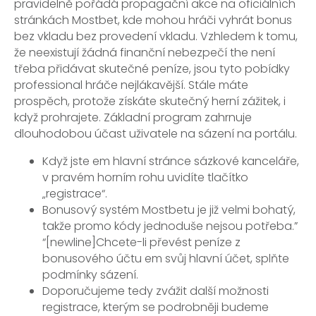
pravidelně pořádá propagační akce na oficiálních
stránkách Mostbet, kde mohou hráči vyhrát bonus
bez vkladu bez provedení vkladu. Vzhledem k tomu,
že neexistují žádná finanční nebezpečí the není
třeba přidávat skutečné peníze, jsou tyto pobídky
professional hráče nejlákavější. Stále máte
prospěch, protože získáte skutečný herní zážitek, i
když prohrajete. Základní program zahrnuje
dlouhodobou účast uživatele na sázení na portálu.
Když jste em hlavní stránce sázkové kanceláře,
v pravém horním rohu uvidíte tlačítko
„registrace“.
Bonusový systém Mostbetu je již velmi bohatý,
takže promo kódy jednoduše nejsou potřeba.”
“[newline]Chcete-li převést peníze z
bonusového účtu em svůj hlavní účet, splňte
podmínky sázení.
Doporučujeme tedy zvážit další možnosti
registrace, kterým se podrobněji budeme