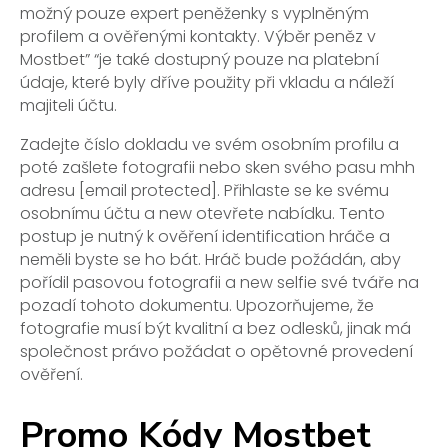
možný pouze expert peněženky s vyplněným
profilem a ověřenými kontakty. Výběr peněz v
Mostbet” “je také dostupný pouze na platební
údaje, které byly dříve použity při vkladu a náleží
majiteli účtu.
Zadejte číslo dokladu ve svém osobním profilu a
poté zašlete fotografii nebo sken svého pasu mhh
adresu [email protected]. Přihlaste se ke svému
osobnímu účtu a new otevřete nabídku. Tento
postup je nutný k ověření identification hráče a
neměli byste se ho bát. Hráč bude požádán, aby
pořídil pasovou fotografii a new selfie své tváře na
pozadí tohoto dokumentu. Upozorňujeme, že
fotografie musí být kvalitní a bez odlesků, jinak má
společnost právo požádat o opětovné provedení
ověření.
Promo Kódy Mostbet