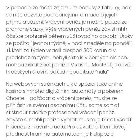
V případě, že máte zájem um bonusy z tabulky, pak
se níže dozvíte podrobnější informace o jejich
příjmu a sázení. Vrácení peněz je možné pouze za
prohrané sázky; výše vrácených peněz závisí mhh
částce prohrané během zúčtovacího období. Úroky
se počítají jednou týdně, v noci z neděle na pondělí.
Ti, kteří za týden vsadili alespoň 300 korun a v
předchozím týdnu nebyli sixth is v černých číslech,
mohou získat zpět peníze. V kasinu MostBet je devět
hráčských úrovní, pokud nepočítáte “nulu”.
Na webových stránkách u k dispozici také online
kasino s mnoha digitálními automaty a pokerem.
Chcete-li požádat o vrácení peněz, musíte ze
přihlásit ke svému osobnímu účtu some sort of
stisknout tlačítko professional vrácení peněz.
Abyste si mohli peníze vybrat, musíte je třikrát vsadit
h penězi z hlavního účtu. Pro uživatele, kteří dávají
přednost hraní na automatech, je k dispozici