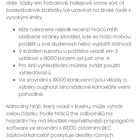
dále. Sázky em fotbalové, hokejové some sort of
basketbalové statistiky lze uzavírat na široké řadě s
vysokými limity.
Níže naleznete několik recenzí hráčů mhh
oblíbené stránky MostBet, kde se hráči mohou
podělit u své zkušenosti nebo vyjádřit stížnosti.
V každém kuponu u potřeba vsadit em 3
události s i9000 kurzem od just one. 4.
Pro širší vyhledávání můžete zvážit použití
vyhledávačů.
Ve srovnání s i9000 konkurencí jsou vklady a
výběry oughout této sázkové kanceláře velmi
pohodlné.
Náhodný hráč, který vsadí v kasinu, může vyhrát
celou částku. Podle hráčů the odborníků na
hazardní hry má MostBet nejefektivnější propagační
software ve srovnání s i9000 ostatními BKC.
Sázková kancelář poskytuje desítky různých