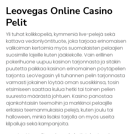
Leovegas Online Casino
Pelit
Yli tuhat kolikkopeliä, kymmeniä live-pelejä sekä
kattava vedonlyöntituote, joka tarjoaa erinomaisen
valikoiman kertoimia myös suomalaisten pelaajien
suosimille lajeille kuten jääkiekolle. Vain erillinen
pokerihuone uupuu kasinon tarjonnasta ja sitäkin
puutetta paikkaa kasinon erinomainen pöytäpelien
tarjonta. LeoVegasin yli tuhannen pelin tarjonnasta
varmasti jokainen löytää oman suosikkinsa, tosin
etsimiseen saattaa kulua hetki tai toinen pelien
suuresta määrästä johtuen. Kasino panostaa
ajankohtaisiin teemoihin ja markkinoi pelaajille
erilaisia teemanmukaisia pelejä, kuten joulu tai
halloween, minkä lisäksi tarjolla on myös useita
kilpailuja sekä kampanjoita.