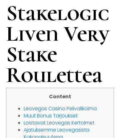
Stakelogic
Liven Very
Stake
Roulettea
Content
Leovegas Casino Pelivalikoima
Muut Bonus Tarjoukset
Loistavat Leovegas Kertoimet
Ajatuksemme Leovegasista
Kokonaisuutena