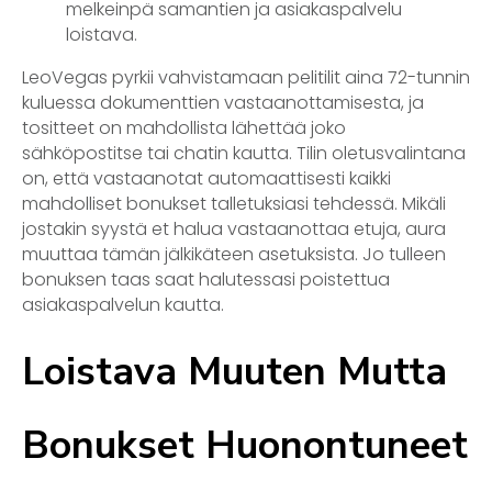
melkeinpä samantien ja asiakaspalvelu
loistava.
LeoVegas pyrkii vahvistamaan pelitilit aina 72-tunnin
kuluessa dokumenttien vastaanottamisesta, ja
tositteet on mahdollista lähettää joko
sähköpostitse tai chatin kautta. Tilin oletusvalintana
on, että vastaanotat automaattisesti kaikki
mahdolliset bonukset talletuksiasi tehdessä. Mikäli
jostakin syystä et halua vastaanottaa etuja, aura
muuttaa tämän jälkikäteen asetuksista. Jo tulleen
bonuksen taas saat halutessasi poistettua
asiakaspalvelun kautta.
Loistava Muuten Mutta
Bonukset Huonontuneet