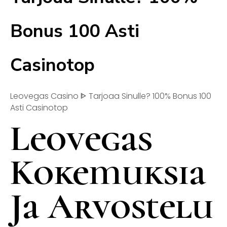
Bonus 100 Asti
Casinotop
Leovegas Casino ᐈ Tarjoaa Sinulle? 100% Bonus 100
Asti Casinotop
Leovegas
Kokemuksia
Ja Arvostelu