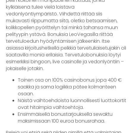
pelin kokoinen monipuolinen kattaus, jonka
kylkiäisenä tulee vielä loistava
vedonlyöntiympäristö. Viihdettä riittää siis
mukavasti riippumatta siitä, oletko betsaamisen,
kolikkopelien pyörittelyn tai minkä tahansa muun
pelityypin ystävä. Bonuksia LeoVegasilla riittää
tervetuloedun hyödyntämisen jälkeenkin. Itse
asiassa kirjoitushetkellä pelkkiä tervetuliaisetujakin oli
saatavilla monia erilaisia. Tervetulobonuksia löytyi
esimerkiksi bingoon, live casinolle ja vedonlyöntiin –
jokaiselle jotakin.
Toinen osa on 100% casinobonus jopa 400 €
saakka ja sama logiikka pätee kolmanteen
osaan.
Näistä vaihtoehdoista luonnollisesti luottokortit
ovat hitaimpia vaihtoehtoja.
Ensimmäisellä bonustarjouksella sewaktu
maksimissaan 100 euroa bonusrahaa.
Pelejä voi etsiä sekä niiden nimillä että valmistajan