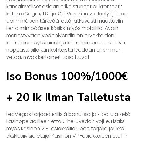
kansainväliset asiaan erikoistuneet auktoriteetit
kuten eCogra, TST ja GLI. Varsinkin vedonlyöjille on
äärimmäisen tärkeää, että jatkuvasti muuttuviin
kertoimiin pääsee käsiksi myös mobiililla. Avain
menestyvään vedonlyöntiin on arvokkaiden
kertoimien löytäminen ja kertoimiin on tartuttava
nopeasti, sillä kun kohteista lyödään enemmän
vetoa, myös kertoimet tasoittuvat.
Iso Bonus 100%/1000€
+ 20 Ik Ilman Talletusta
LeoVegas tarjoaa erillisiä bonuksia ja kilpailuja sekä
kasinopelaajilleen että urheiluvedonlyöjille. Lisäksi
myös kasinon VIP-asiakkaille upon tarjolla joukko
eksklusiivisia etuja. Kasinon VIP-asiakkaiden etuihin