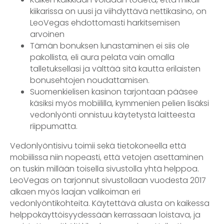
kiikarissa on uusi ja viihdyttävä nettikasino, on
LeoVegas ehdottomasti harkitsemisen
arvoinen
Tämän bonuksen lunastaminen ei siis ole
pakollista, eli aura pelata vain omalla
talletuksellasi ja välttää sitä kautta erilaisten
bonusehtojen noudattamisen.
Suomenkielisen kasinon tarjontaan pääsee
käsiksi myös mobiililla, kymmenien pelien lisäksi
vedonlyönti onnistuu käytetystä laitteesta
riippumatta.
Vedonlyöntisivu toimii sekä tietokoneella että
mobiilissa niin nopeasti, että vetojen asettaminen
on tuskin millään toisella sivustolla yhtä helppoa.
LeoVegas on tarjonnut sivustollaan vuodesta 2017
alkaen myös laajan valikoiman eri
vedonlyöntikohteita. Käytettävä alusta on kaikessa
helppokäyttöisyydessään kerrassaan loistava, ja