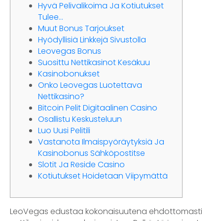
Hyvä Pelivalikoima Ja Kotiutukset
Tulee…
Muut Bonus Tarjoukset
Hyödyllisiä Linkkejä Sivustolla
Leovegas Bonus
Suosittu Nettikasinot Kesäkuu
Kasinobonukset
Onko Leovegas Luotettava
Nettikasino?
Bitcoin Pelit Digitaalinen Casino
Osallistu Keskusteluun
Luo Uusi Pelitili
Vastanota Ilmaispyöräytyksiä Ja
Kasinobonus Sähköpostitse
Slotit Ja Reside Casino
Kotiutukset Hoidetaan Viipymättä
LeoVegas edustaa kokonaisuutena ehdottomasti