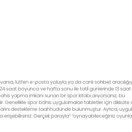
 varsa, lütfen e-posta yoluyla ya da canlı sohbet aracılığıy
i 24 saat boyunca ve hafta sonu ile tatil günlerinde 13 saat
ahis yapma imkanı sunan bir spor kitabı arıyorsanız, bu
ır. Genellikle spor bahis uygulamaları tabletler için dikkate
larını destekleme taahhüdünde bulunmuştur. Ayrıca, uyg
rişebilirsiniz. Gerçek parayla” “oynayabileceğiniz oyunlar