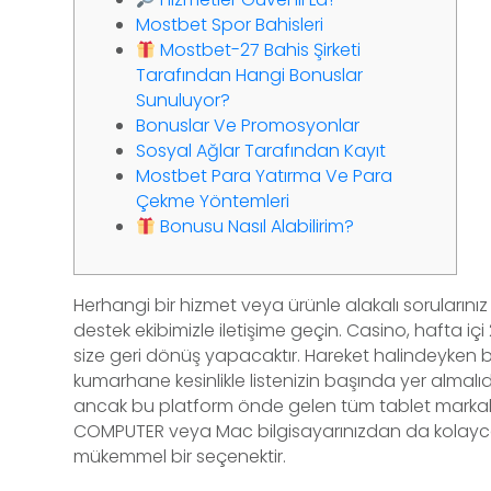
Mostbet Spor Bahisleri
Mostbet-27 Bahis Şirketi
Tarafından Hangi Bonuslar
Sunuluyor?
Bonuslar Ve Promosyonlar
Sosyal Ağlar Tarafından Kayıt
Mostbet Para Yatırma Ve Para
Çekme Yöntemleri
Bonusu Nasıl Alabilirim?
Herhangi bir hizmet veya ürünle alakalı sorularınız
destek ekibimizle iletişime geçin. Casino, hafta iç
size geri dönüş yapacaktır. Hareket halindeyken b
kumarhane kesinlikle listenizin başında yer almalıd
ancak bu platform önde gelen tüm tablet marka
COMPUTER veya Mac bilgisayarınızdan da kolayca e
mükemmel bir seçenektir.