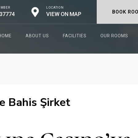
UMBER
LOCATION
BOOK RO
 37774
VIEW ON MAP
HOME
ABOUT US
FACILITIES
OUR ROOMS
ne Bahis Şirket