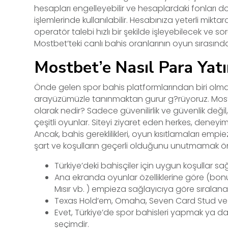
hesapları engelleyebilir ve hesaplardaki fonları d
işlemlerinde kullanılabilir. Hesabınıza yeterli mikt
operatör talebi hızlı bir şekilde işleyebilecek ve so
Mostbet’teki canlı bahis oranlarının oyun sırasınd
Mostbet’e Nasıl Para Yatır
Önde gelen spor bahis platformlarından biri olmak
arayüzümüzle tanınmaktan gurur g?rüyoruz. Mostbe
olarak nedir? Sadece güvenilirlik ve güvenlik değ
çeşitli oyunlar. Siteyi ziyaret eden herkes, deneyimle
Ancak, bahis gereklilikleri, oyun kısıtlamaları emp
şart ve koşulların geçerli olduğunu unutmamak ön
Türkiye’deki bahisçiler için uygun koşullar sağ
Ana ekranda oyunlar özelliklerine göre (bonu
Mısır vb. ) empieza sağlayıcıya göre sıralanabi
Texas Hold’em, Omaha, Seven Card Stud ve Sev
Evet, Türkiye’de spor bahisleri yapmak ya d
seçimdir.