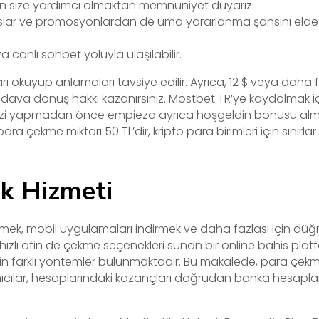
zaman size yardımcı olmaktan memnuniyet duyarız.
lar ve promosyonlardan de uma yararlanma şansını elde
a canlı sohbet yoluyla ulaşılabilir.
 okuyup anlamaları tavsiye edilir. Ayrıca, 12 $ veya daha 
bedava dönüş hakkı kazanırsınız. Mostbet TR’ye kaydolmak i
nizi yapmadan önce empieza ayrıca hoşgeldin bonusu alm
para çekme miktarı 50 TL’dir, kripto para birimleri için sınırl
k Hizmeti
rmek, mobil uygulamaları indirmek ve daha fazlası için dü
ve hızlı afin de çekme seçenekleri sunan bir online bahis pla
in farklı yöntemler bulunmaktadır. Bu makalede, para çek
lanıcılar, hesaplarındaki kazançları doğrudan banka hesapla