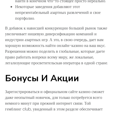
найти в конечном что-то стоящее просто нереально.
Некоторые заведения добавляют этот
непрезентабельный азартных развлечений и свое
портфолио.
В добавок к нависшей конкуренции большой рынок также
увеличивает нишевую диверсификацию компаний и
индустрии азартных игр. А это, в свою очередь, дает вам
хорошую возможность найти онлайн-казино на ваш вкус.
Разрешения можно поделить в глобальные, которые даете
право работать вопреки всему миру, же локальные,
легализующие просветительская оператора в одной стране.
Бонусы И Акции
Зарегистрироваться и официальном сайте казино сможет
даже неопытный новичок, для только потребуется всего
немного минут при прежней интернет связи. Той
гемблинг club, увиденный в этом разделе обеспечивает