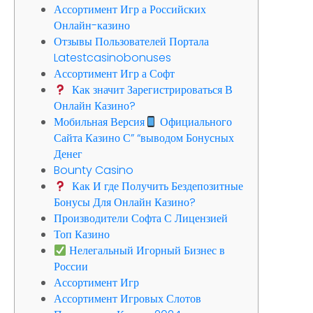
Ассортимент Игр а Российских
Онлайн-казино
Отзывы Пользователей Портала
Latestcasinobonuses
Ассортимент Игр а Софт
Как значит Зарегистрироваться В
Онлайн Казино?
Мобильная Версия
Официального
Сайта Казино С” “выводом Бонусных
Денег
Bounty Casino
Как И где Получить Бездепозитные
Бонусы Для Онлайн Казино?
Производители Софта С Лицензией
Топ Казино
Нелегальный Игорный Бизнес в
России
Ассортимент Игр
Ассортимент Игровых Слотов