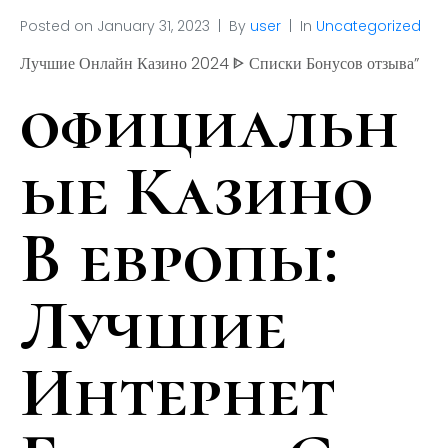
Posted on
January 31, 2023
By
user
In
Uncategorized
Лучшие Онлайн Казино 2024 ᐈ Списки Бонусов отзыва”
официальн
ые Казино
В европы:
Лучшие
Интернет