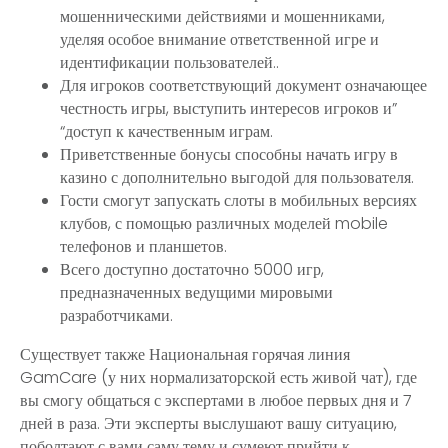
мошенническими действиями и мошенниками,
уделяя особое внимание ответственной игре и
идентификации пользователей..
Для игроков соответствующий документ означающее
честность игры, выступить интересов игроков и”
“доступ к качественным играм.
Приветственные бонусы способны начать игру в
казино с дополнительно выгодой для пользователя.
Гости смогут запускать слоты в мобильных версиях
клубов, с помощью различных моделей mobile
телефонов и планшетов.
Всего доступно достаточно 5000 игр,
предназначенных ведущими мировыми
разработчиками.
Существует также Национальная горячая линия
GamCare (у них нормализаторской есть живой чат), где
вы смогу общаться с экспертами в любое первых дня и 7
дней в раза. Эти эксперты выслушают вашу ситуацию,
поболтают с вами саму тему и сумеют прийти к