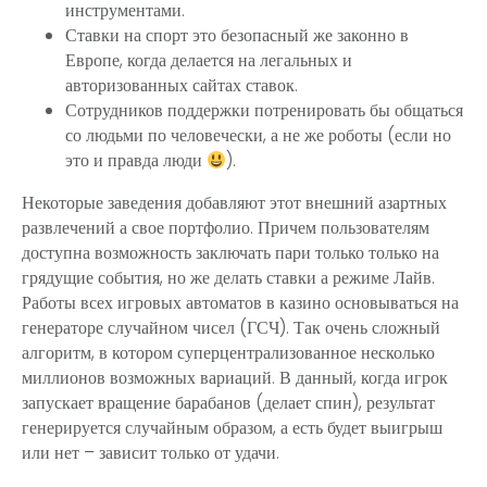
инструментами.
Ставки на спорт это безопасный же законно в
Европе, когда делается на легальных и
авторизованных сайтах ставок.
Сотрудников поддержки потренировать бы общаться
со людьми по человечески, а не же роботы (если но
это и правда люди
).
Некоторые заведения добавляют этот внешний азартных
развлечений а свое портфолио. Причем пользователям
доступна возможность заключать пари только только на
грядущие события, но же делать ставки а режиме Лайв.
Работы всех игровых автоматов в казино основываться на
генераторе случайном чисел (ГСЧ). Так очень сложный
алгоритм, в котором суперцентрализованное несколько
миллионов возможных вариаций. В данный, когда игрок
запускает вращение барабанов (делает спин), результат
генерируется случайным образом, а есть будет выигрыш
или нет – зависит только от удачи.