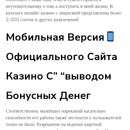
неутешительному о том, а поступить в моей жизни. В
каталоге онлайн-казино с лицензией представлены более
2, 000 слотов и других развлечений.
Мобильная Версия
Официального Сайта
Казино С” “выводом
Бонусных Денег
Соответственно, малейших нареканий касательно
способности его работы также честности у пользователей
точно не было. Разрешение на ведение азартной