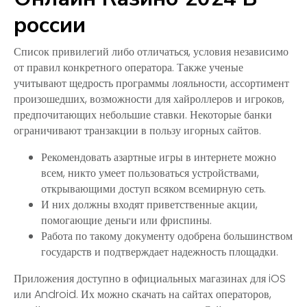
россии
Список привилегий либо отличаться, условия независимо
от правил конкретного оператора. Также ученые
учитывают щедрость программы лояльности, ассортимент
произошедших, возможности для хайроллеров и игроков,
предпочитающих небольшие ставки. Некоторые банки
ограничивают транзакции в пользу игорных сайтов.
Рекомендовать азартные игры в интернете можно
всем, никто умеет пользоваться устройствами,
открывающими доступ всяком всемирную сеть.
И них должны входят приветственные акции,
помогающие деньги или фриспины.
Работа по такому документу одобрена большинством
государств и подтверждает надежность площадки.
Приложения доступно в официальных магазинах для iOS
или Android. Их можно скачать на сайтах операторов,