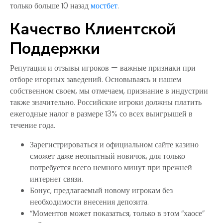
только больше 10 назад
мостбет
.
Качество Клиентской
Поддержки
Репутация и отзывы игроков — важные признаки при
отборе игорных заведений. Основываясь и нашем
собственном своем, мы отмечаем, признание в индустрии
также значительно. Российские игроки должны платить
ежегодные налог в размере 13% со всех выигрышей в
течение года.
Зарегистрироваться и официальном сайте казино
сможет даже неопытный новичок, для только
потребуется всего немного минут при прежней
интернет связи.
Бонус, предлагаемый новому игрокам без
необходимости внесения депозита.
“Моментов может показаться, только в этом “хаосе”