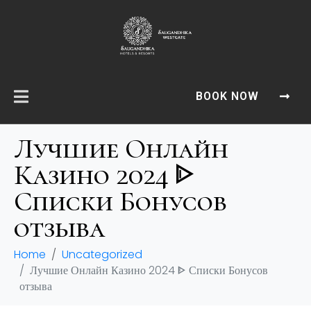
BOOK NOW
Лучшие Онлайн
Казино 2024 ᐈ
Списки Бонусов
отзыва
Home
Uncategorized
Лучшие Онлайн Казино 2024 ᐈ Списки Бонусов
отзыва