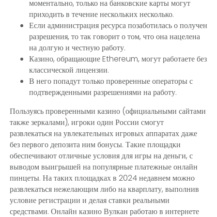
моментально, только на банковские карты могут
приходить в течение нескольких несколько.
Если администрация ресурса позаботилась о получен
разрешения, то так говорит о том, что она нацелена
на долгую и честную работу.
Казино, обращающие Ethereum, могут работаете без
классической лицензии.
В него попадут только проверенные операторы с
подтвержденными разрешениями на работу.
Пользуясь проверенными казино (официальными сайтами
также зеркалами), игроки один России смогут
развлекаться на увлекательных игровых аппаратах даже
без первого депозита ним бонусы. Такие площадки
обеспечивают отличные условия для игры на деньги, с
выводом выигрышей на популярные платежные онлайн
пинцеты. На таких площадках в 2024 недавнем можно
развлекаться нежелающим либо на кварплату, выполнив
условие регистрации и делая ставки реальными
средствами. Онлайн казино Вулкан работаю в интернете