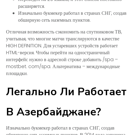
расширяется.
Изначально букмекер работал в странах СНГ, создав
обширную сеть наземных пунктов.
Отличная возможность сэкономить на спутниковом ТВ,
учитывая, что многие матчи транслируются в качестве
HIGH DEFINITION. Для устаревших устройств работает
HTML-версия. Чтобы перейти на одностраничный
интерфейс нужно в адресной строке добавить /spa –
mostbet. com/spa. Альтернатива – международные
площадки.
Легально Ли Работает
В Азербайджане?
Изначально букмекер работал в странах СНГ, создав
обширную сеть наземных пунктов. В 2014 года запущена