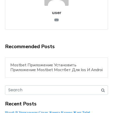
user
Recommended Posts
Mostbet Приложение Установить
Приложение Mostbet Мостбет Для Ios И Androi
Recent Posts
Играй В Уникальном Стиле: Комета Казино Ждет Тебя!