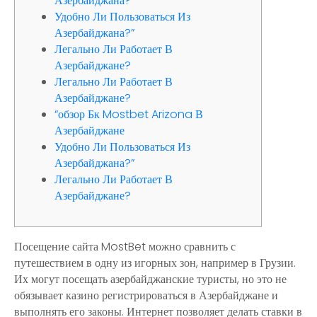
Азербайджана?”
Удобно Ли Пользоваться Из
Азербайджана?”
Легально Ли Работает В
Азербайджане?
Легально Ли Работает В
Азербайджане?
“обзор Бк Mostbet Arizona В
Азербайджане
Удобно Ли Пользоваться Из
Азербайджана?”
Легально Ли Работает В
Азербайджане?
Посещение сайта MostBet можно сравнить с
путешествием в одну из игорных зон, например в Грузии.
Их могут посещать азербайджанские туристы, но это не
обязывает казино регистрироваться в Азербайджане и
выполнять его законы. Интернет позволяет делать ставки в