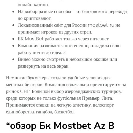
онлайн казино.
На выбор разные способы – от банковского перевода
до криптовалют.
Локализованный сайт для России mostbet. ru не
принимает игроков из других стран.
БК MostBet работает только через интернет.
Компания развивается постепенно, отладила свою
работу почти до идеала.
Видео можно смотреть в небольшом окошке или
развернуть на весь экран.
Немногие букмекеры создали удобные условия для
местных беттеров. Компания изначально ориентируется на
рынок СНГ. Большой выбор азербайджанских турниров,
среди которых не только футбольная Премьер-Лига.
Принимаются ставки на легкую атлетику, велоспорт,
единоборства, гандбол, баскетбол.
“обзор Бк Mostbet Az В