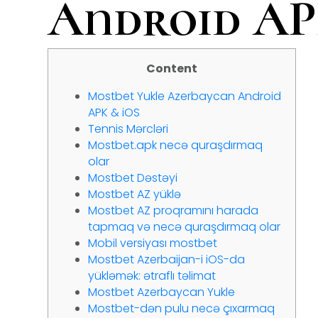
Android AP
Content
Mostbet Yukle Azerbaycan Android
APK & iOS
Tennis Mərcləri
Mostbet.apk necə quraşdırmaq
olar
Mostbet Dəstəyi
Mostbet AZ yüklə
Mostbet AZ proqramını harada
tapmaq və necə quraşdırmaq olar
Mobil versiyası mostbet
Mostbet Azerbaijan-i iOS-da
yükləmək: ətraflı təlimat
Mostbet Azerbaycan Yukle
Mostbet-dən pulu necə çıxarmaq