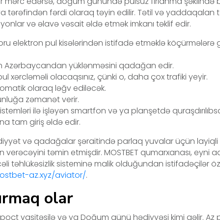
r mərc edərsə, doğum günündə pulsuz fırlanma şəklində
iya tərəfindən fərdi olaraq təyin edilir. Tətil və yaddaqalan t
nlar və əlavə vəsait əldə etmək imkanı təklif edir.
u elektron pul kisələrindən istifadə etməklə köçürmələrə 
ın Azərbaycandan yüklənməsini qadağan edir.
ul xərcləməli olacaqsınız, çünki o, daha çox trafiki yeyir.
matik olaraq ləğv ediləcək.
unluğa zəmanət verir.
stemləri ilə işləyən smartfon və ya planşetdə quraşdırılıbs
a tam giriş əldə edir.
ət və qadağalar şəraitində parlaq yuvalar üçün layiqli 
kan verəcəyini təmin etmişdir. MOSTBET qumarxanası, eyni ad
cəli təhlükəsizlik sisteminə malik olduğundan istifadəçilər ö
ostbet-az.xyz/aviator/
.
ırmaq olar
çt vasitəsilə və ya Doğum günü hədiyyəsi kimi gəlir. Az 