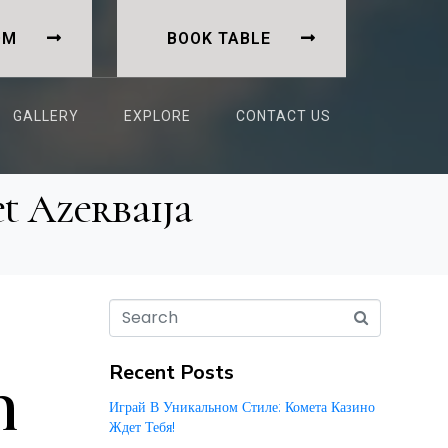
OM
BOOK TABLE
GALLERY
EXPLORE
CONTACT US
t Azerbaija
Recent Posts
n
Играй В Уникальном Стиле: Комета Казино
Ждет Тебя!