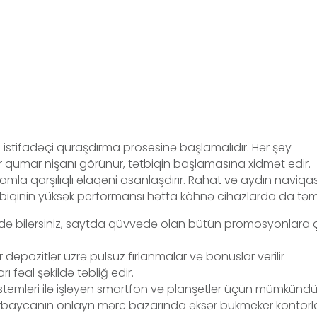
a istifadəçi quraşdırma prosesinə başlamalıdır. Hər şey
qumar nişanı görünür, tətbiqin başlamasına xidmət edir.
amla qarşılıqlı əlaqəni asanlaşdırır. Rahat və aydın naviqas
biqinin yüksək performansı hətta köhnə cihazlarda da təmin
ə bilərsiniz, saytda qüvvədə olan bütün promosyonlara çı
depozitlər üzrə pulsuz fırlanmalar və bonuslar verilir
 fəal şəkildə təbliğ edir.
stemləri ilə işləyən smartfon və planşetlər üçün mümkündü
ərbaycanın onlayn mərc bazarında əksər bukmeker kontorla