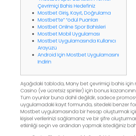
Çevrimiçi Bahis Hedefiniz
Mostbet Giriş, Kayıt, Doğrulama
Mostbet’te” “ödül Puanları
Mostbet Online Spor Bahisleri
Mostbet Mobil Uygulaması
Mostbet Uygulamasında Kullanıcı
Arayüzü
Android Için Mostbet Uygulamasını
Indirin
Aşağıdaki tabloda, Many bet çevrimiçi bahis için me
Casino (ve ücretsiz spinler) için bonus kazancının
Tüm oyunlar buna dahil değildir, sadece promosyon
uygulamadaki kayıt formunda, sitedeki benzer for
Mostbet uygulamasında bir hesap oluşturmak için ad
kişisel verilerinizi sağlamanız ve bir şifre oluştur
etkinliği seçin ve ardından yapmak istediğiniz bah