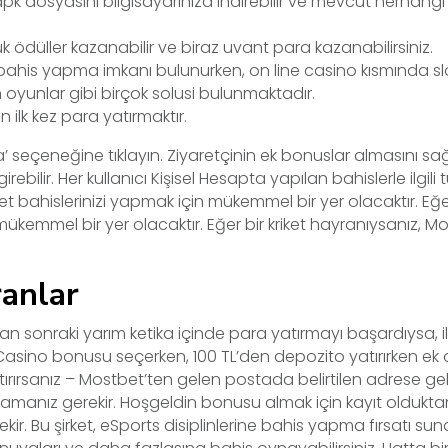
pk dosyasını bilgisayarınıza indirebilir ve mevcut herhangi 
 ödüller kazanabilir ve biraz uvant para kazanabilirsiniz.
bahis yapma imkanı bulunurken, on line casino kısmında slo
 oyunlar gibi birçok solusi bulunmaktadır.
ilk kez para yatırmaktır.
a’ seçeneğine tıklayın. Ziyaretçinin ek bonuslar almasını s
lir. Her kullanıcı Kişisel Hesapta yapılan bahislerle ilgili
tbet bahislerinizi yapmak için mükemmel bir yer olacaktır. Eğe
ükemmel bir yer olacaktır. Eğer bir kriket hayranıysanız, M
ranlar
n sonraki yarım ketika içinde para yatırmayı başardıysa, il
 Casino bonusu seçerken, 100 TL’den depozito yatırırken ek 
yaptırırsanız – Mostbet’ten gelen postada belirtilen adrese g
lamanız gerekir. Hoşgeldin bonusu almak için kayıt oldukt
ir. Bu şirket, eSports disiplinlerine bahis yapma fırsatı sun