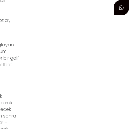
bir
tlar,
ağlayan
 tüm
r bir golf
ostbet
k
olarak
elecek
an sonra
ar –