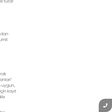
l tutar.
madan
Limit
arak
anları”
n uygun,
çin kayıt
kle