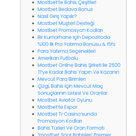
Mostbet’te Bahis Çeşitleri
Mostbet Bedava Bonus
Nasıl Giriş Yapılır?
Mostbet Müşteri Desteği
Mostbet Promosyon Kodları
Bir Kumarhane Için Depozitoda
%100 Ilk Pra Yatırma Bonusu & 15fs
Para Yatırma Seçenekleri
Amerikan Futbolu
Mostbet Online Bahis Şirketi Ile 2500
Tl’ye Kadar Bahis Yapın Ve Kazanın
Mevcut Para Birimleri
Çizgi, Bahis Için Mevcut Maç
Sonuçlarının Listesi Ve Oranlar
Mostbet Aviator Oyunu
Mostbet’te Espor
Mostbet Tr Casino’sunda
Promosyon Kodları
Bahis Türleri Ve Oran Formatı
“mostbet Spor Bahisleri: Premier