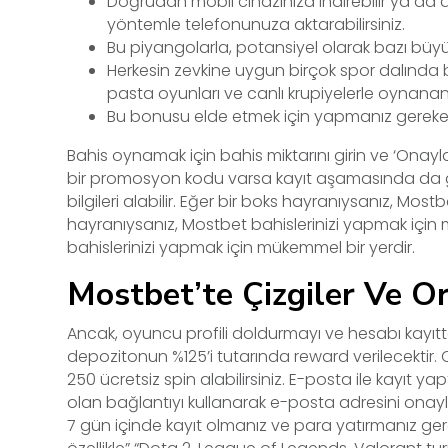
Doğrudan mobil cihazınıza indirebilir ya da a
yöntemle telefonunuza aktarabilirsiniz.
Bu piyangolarla, potansiyel olarak bazı büyük
Herkesin zevkine uygun birçok spor dalında 
pasta oyunları ve canlı krupiyelerle oynanan
Bu bonusu elde etmek için yapmanız gereken 
Bahis oynamak için bahis miktarını girin ve ‘Onayl
bir promosyon kodu varsa kayıt aşamasında da girebi
bilgileri alabilir. Eğer bir boks hayranıysanız, Mos
hayranıysanız, Mostbet bahislerinizi yapmak için m
bahislerinizi yapmak için mükemmel bir yerdir.
Mostbet’te Çizgiler Ve O
Ancak, oyuncu profili doldurmayı ve hesabı kayıtta
depozitonun %125’i tutarında reward verilecektir.
250 ücretsiz spin alabilirsiniz. E-posta ile kayıt 
olan bağlantıyı kullanarak e-posta adresini onay
7 gün içinde kayıt olmanız ve para yatırmanız gerek