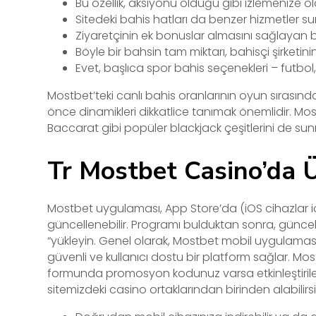
Bu özellik, aksiyonu olduğu gibi izlemenize ol
Sitedeki bahis hatları da benzer hizmetler s
Ziyaretçinin ek bonuslar almasını sağlayan 
Böyle bir bahsin tam miktarı, bahisçi şirketi
Evet, başlıca spor bahis seçenekleri – futbo
Mostbet’teki canlı bahis oranlarının oyun sırası
önce dinamikleri dikkatlice tanımak önemlidir. Mo
Baccarat gibi popüler blackjack çeşitlerini de su
Tr Mostbet Casino’da Ü
Mostbet uygulaması, App Store’da (iOS cihazlar iç
güncellenebilir. Programı bulduktan sonra, güncell
“yükleyin. Genel olarak, Mostbet mobil uygulaması k
güvenli ve kullanıcı dostu bir platform sağlar. Mos
formunda promosyon kodunuz varsa etkinleştirileb
sitemizdeki casino ortaklarından birinden alabilirs