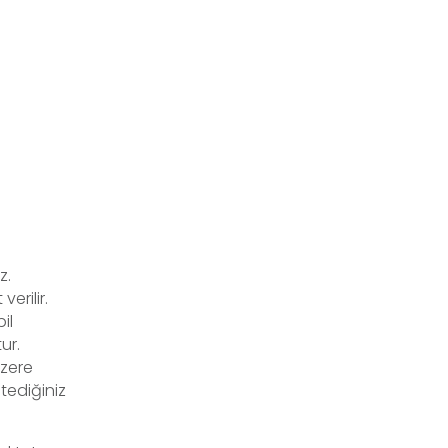
z.
erilir.
il
ur.
üzere
stediğiniz