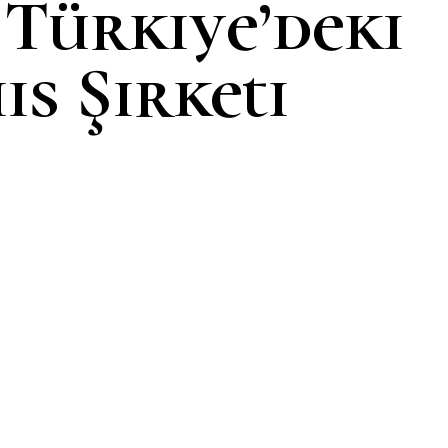
 Türkiye’deki
is Şirketi