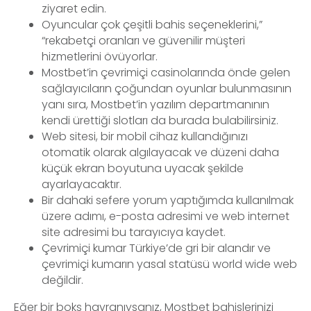
ziyaret edin.
Oyuncular çok çeşitli bahis seçeneklerini,”
“rekabetçi oranları ve güvenilir müşteri
hizmetlerini övüyorlar.
Mostbet’in çevrimiçi casinolarında önde gelen
sağlayıcıların çoğundan oyunlar bulunmasının
yanı sıra, Mostbet’in yazılım departmanının
kendi ürettiği slotları da burada bulabilirsiniz.
Web sitesi, bir mobil cihaz kullandığınızı
otomatik olarak algılayacak ve düzeni daha
küçük ekran boyutuna uyacak şekilde
ayarlayacaktır.
Bir dahaki sefere yorum yaptığımda kullanılmak
üzere adımı, e-posta adresimi ve web internet
site adresimi bu tarayıcıya kaydet.
Çevrimiçi kumar Türkiye’de gri bir alandır ve
çevrimiçi kumarın yasal statüsü world wide web
değildir.
Eğer bir boks hayranıysanız, Mostbet bahislerinizi