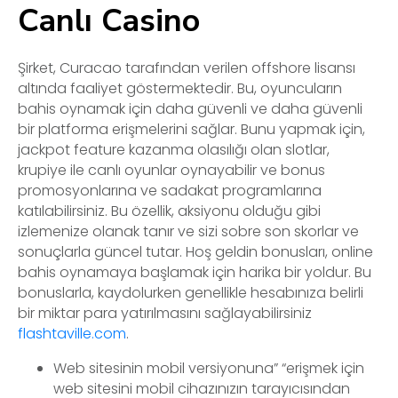
Canlı Casino
Şirket, Curacao tarafından verilen offshore lisansı
altında faaliyet göstermektedir. Bu, oyuncuların
bahis oynamak için daha güvenli ve daha güvenli
bir platforma erişmelerini sağlar. Bunu yapmak için,
jackpot feature kazanma olasılığı olan slotlar,
krupiye ile canlı oyunlar oynayabilir ve bonus
promosyonlarına ve sadakat programlarına
katılabilirsiniz. Bu özellik, aksiyonu olduğu gibi
izlemenize olanak tanır ve sizi sobre son skorlar ve
sonuçlarla güncel tutar. Hoş geldin bonusları, online
bahis oynamaya başlamak için harika bir yoldur. Bu
bonuslarla, kaydolurken genellikle hesabınıza belirli
bir miktar para yatırılmasını sağlayabilirsiniz
flashtaville.com
.
Web sitesinin mobil versiyonuna” “erişmek için
web sitesini mobil cihazınızın tarayıcısından