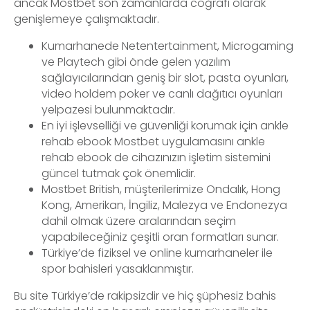
ancak Mostbet son zamanlarda coğrafi olarak
genişlemeye çalışmaktadır.
Kumarhanede Netentertainment, Microgaming
ve Playtech gibi önde gelen yazılım
sağlayıcılarından geniş bir slot, pasta oyunları,
video holdem poker ve canlı dağıtıcı oyunları
yelpazesi bulunmaktadır.
En iyi işlevselliği ve güvenliği korumak için ankle
rehab ebook Mostbet uygulamasını ankle
rehab ebook de cihazınızın işletim sistemini
güncel tutmak çok önemlidir.
Mostbet British, müşterilerimize Ondalık, Hong
Kong, Amerikan, İngiliz, Malezya ve Endonezya
dahil olmak üzere aralarından seçim
yapabileceğiniz çeşitli oran formatları sunar.
Türkiye’de fiziksel ve online kumarhaneler ile
spor bahisleri yasaklanmıştır.
Bu site Türkiye’de rakipsizdir ve hiç şüphesiz bahis