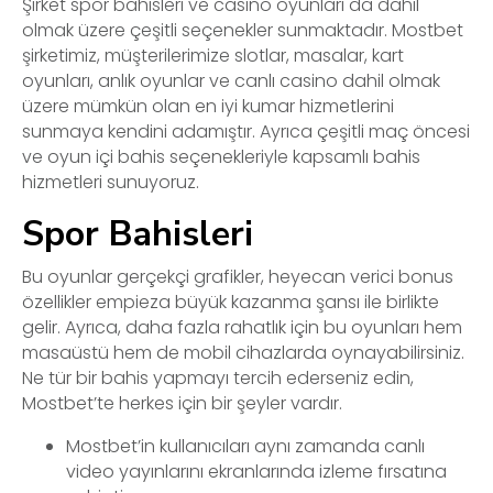
Şirket spor bahisleri ve casino oyunları da dahil
olmak üzere çeşitli seçenekler sunmaktadır. Mostbet
şirketimiz, müşterilerimize slotlar, masalar, kart
oyunları, anlık oyunlar ve canlı casino dahil olmak
üzere mümkün olan en iyi kumar hizmetlerini
sunmaya kendini adamıştır. Ayrıca çeşitli maç öncesi
ve oyun içi bahis seçenekleriyle kapsamlı bahis
hizmetleri sunuyoruz.
Spor Bahisleri
Bu oyunlar gerçekçi grafikler, heyecan verici bonus
özellikler empieza büyük kazanma şansı ile birlikte
gelir. Ayrıca, daha fazla rahatlık için bu oyunları hem
masaüstü hem de mobil cihazlarda oynayabilirsiniz.
Ne tür bir bahis yapmayı tercih ederseniz edin,
Mostbet’te herkes için bir şeyler vardır.
Mostbet’in kullanıcıları aynı zamanda canlı
video yayınlarını ekranlarında izleme fırsatına