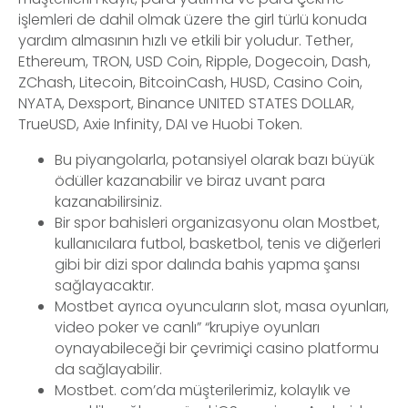
işlemleri de dahil olmak üzere the girl türlü konuda
yardım almasının hızlı ve etkili bir yoludur. Tether,
Ethereum, TRON, USD Coin, Ripple, Dogecoin, Dash,
ZChash, Litecoin, BitcoinCash, HUSD, Casino Coin,
NYATA, Dexsport, Binance UNITED STATES DOLLAR,
TrueUSD, Axie Infinity, DAI ve Huobi Token.
Bu piyangolarla, potansiyel olarak bazı büyük
ödüller kazanabilir ve biraz uvant para
kazanabilirsiniz.
Bir spor bahisleri organizasyonu olan Mostbet,
kullanıcılara futbol, basketbol, tenis ve diğerleri
gibi bir dizi spor dalında bahis yapma şansı
sağlayacaktır.
Mostbet ayrıca oyuncuların slot, masa oyunları,
video poker ve canlı” “krupiye oyunları
oynayabileceği bir çevrimiçi casino platformu
da sağlayabilir.
Mostbet. com’da müşterilerimiz, kolaylık ve