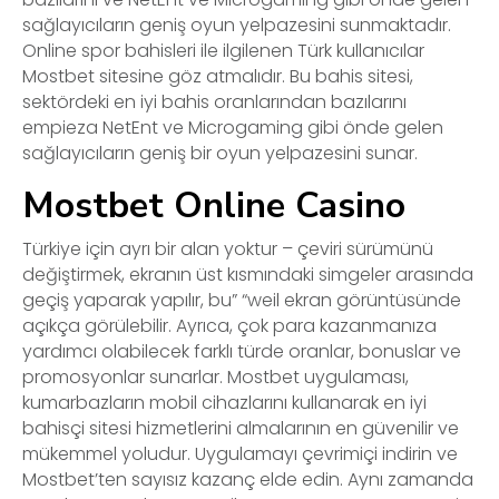
sağlayıcıların geniş oyun yelpazesini sunmaktadır.
Online spor bahisleri ile ilgilenen Türk kullanıcılar
Mostbet sitesine göz atmalıdır. Bu bahis sitesi,
sektördeki en iyi bahis oranlarından bazılarını
empieza NetEnt ve Microgaming gibi önde gelen
sağlayıcıların geniş bir oyun yelpazesini sunar.
Mostbet Online Casino
Türkiye için ayrı bir alan yoktur – çeviri sürümünü
değiştirmek, ekranın üst kısmındaki simgeler arasında
geçiş yaparak yapılır, bu” “weil ekran görüntüsünde
açıkça görülebilir. Ayrıca, çok para kazanmanıza
yardımcı olabilecek farklı türde oranlar, bonuslar ve
promosyonlar sunarlar. Mostbet uygulaması,
kumarbazların mobil cihazlarını kullanarak en iyi
bahisçi sitesi hizmetlerini almalarının en güvenilir ve
mükemmel yoludur. Uygulamayı çevrimiçi indirin ve
Mostbet’ten sayısız kazanç elde edin. Aynı zamanda