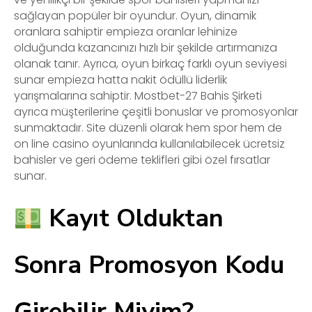
sağlayan popüler bir oyundur. Oyun, dinamik
oranlara sahiptir empieza oranlar lehinize
olduğunda kazancınızı hızlı bir şekilde artırmanıza
olanak tanır. Ayrıca, oyun birkaç farklı oyun seviyesi
sunar empieza hatta nakit ödüllü liderlik
yarışmalarına sahiptir. Mostbet-27 Bahis Şirketi
ayrıca müşterilerine çeşitli bonuslar ve promosyonlar
sunmaktadır. Site düzenli olarak hem spor hem de
on line casino oyunlarında kullanılabilecek ücretsiz
bahisler ve geri ödeme teklifleri gibi özel fırsatlar
sunar.
Kayıt Olduktan
Sonra Promosyon Kodu
Girebilir Miyim?