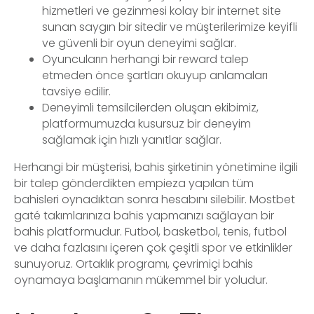
hizmetleri ve gezinmesi kolay bir internet site
sunan saygın bir sitedir ve müşterilerimize keyifli
ve güvenli bir oyun deneyimi sağlar.
Oyuncuların herhangi bir reward talep
etmeden önce şartları okuyup anlamaları
tavsiye edilir.
Deneyimli temsilcilerden oluşan ekibimiz,
platformumuzda kusursuz bir deneyim
sağlamak için hızlı yanıtlar sağlar.
Herhangi bir müşterisi, bahis şirketinin yönetimine ilgili
bir talep gönderdikten empieza yapılan tüm
bahisleri oynadıktan sonra hesabını silebilir. Mostbet
gaté takımlarınıza bahis yapmanızı sağlayan bir
bahis platformudur. Futbol, basketbol, tenis, futbol
ve daha fazlasını içeren çok çeşitli spor ve etkinlikler
sunuyoruz. Ortaklık programı, çevrimiçi bahis
oynamaya başlamanın mükemmel bir yoludur.