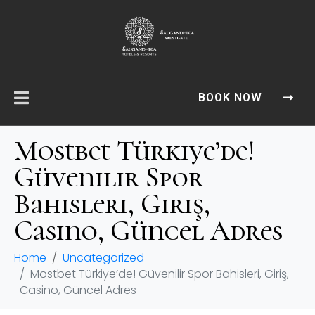
BOOK NOW
Mostbet Türkiye’de!
Güvenilir Spor
Bahisleri, Giriş,
Casino, Güncel Adres
Home
Uncategorized
Mostbet Türkiye’de! Güvenilir Spor Bahisleri, Giriş,
Casino, Güncel Adres