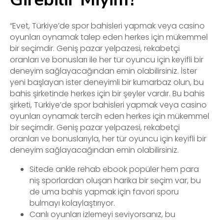
“Evet, Türkiye’de spor bahisleri yapmak veya casino
oyunları oynamak talep eden herkes için mükemmel
bir seçimdir. Geniş pazar yelpazesi, rekabetçi
oranları ve bonusları ile her tür oyuncu için keyifli bir
deneyim sağlayacağından emin olabilirsiniz. İster
yeni başlayan ister deneyimli bir kumarbaz olun, bu
bahis şirketinde herkes için bir şeyler vardır. Bu bahis
şirketi, Türkiye’de spor bahisleri yapmak veya casino
oyunları oynamak tercih eden herkes için mükemmel
bir seçimdir. Geniş pazar yelpazesi, rekabetçi
oranları ve bonuslarıyla, her tür oyuncu için keyifli bir
deneyim sağlayacağından emin olabilirsiniz.
Sitede ankle rehab ebook popüler hem para
niş sporlardan oluşan harika bir seçim var, bu
de uma bahis yapmak için favori sporu
bulmayı kolaylaştırıyor.
Canlı oyunları izlemeyi seviyorsanız, bu