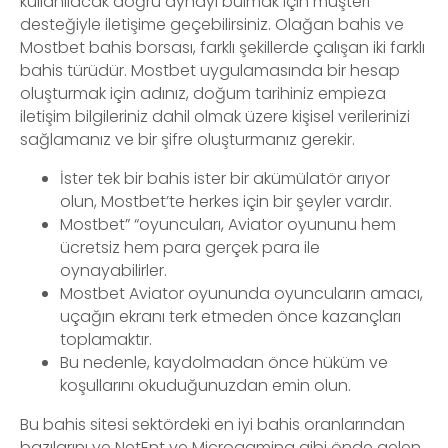
kullanılacak doğru aynayı bulmak için müşteri
desteğiyle iletişime geçebilirsiniz. Olağan bahis ve
Mostbet bahis borsası, farklı şekillerde çalışan iki farklı
bahis türüdür. Mostbet uygulamasında bir hesap
oluşturmak için adınız, doğum tarihiniz empieza
iletişim bilgileriniz dahil olmak üzere kişisel verilerinizi
sağlamanız ve bir şifre oluşturmanız gerekir.
İster tek bir bahis ister bir akümülatör arıyor
olun, Mostbet’te herkes için bir şeyler vardır.
Mostbet” “oyuncuları, Aviator oyununu hem
ücretsiz hem para gerçek para ile
oynayabilirler.
Mostbet Aviator oyununda oyuncuların amacı,
uçağın ekranı terk etmeden önce kazançları
toplamaktır.
Bu nedenle, kaydolmadan önce hüküm ve
koşullarını okuduğunuzdan emin olun.
Bu bahis sitesi sektördeki en iyi bahis oranlarından
bazılarını ve NetEnt ve Microgaming gibi önde gelen