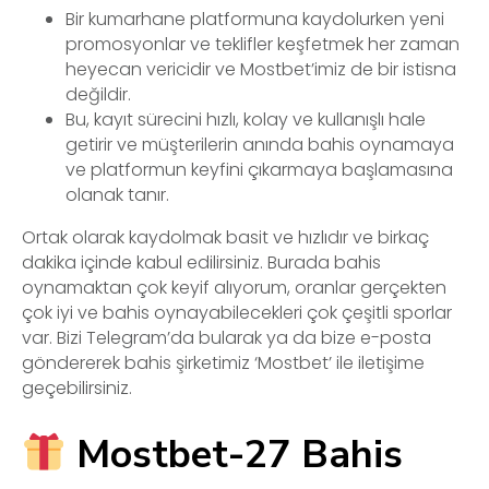
Bir kumarhane platformuna kaydolurken yeni
promosyonlar ve teklifler keşfetmek her zaman
heyecan vericidir ve Mostbet’imiz de bir istisna
değildir.
Bu, kayıt sürecini hızlı, kolay ve kullanışlı hale
getirir ve müşterilerin anında bahis oynamaya
ve platformun keyfini çıkarmaya başlamasına
olanak tanır.
Ortak olarak kaydolmak basit ve hızlıdır ve birkaç
dakika içinde kabul edilirsiniz. Burada bahis
oynamaktan çok keyif alıyorum, oranlar gerçekten
çok iyi ve bahis oynayabilecekleri çok çeşitli sporlar
var. Bizi Telegram’da bularak ya da bize e-posta
göndererek bahis şirketimiz ‘Mostbet’ ile iletişime
geçebilirsiniz.
Mostbet-27 Bahis