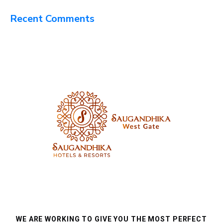
Recent Comments
WE ARE WORKING TO GIVE YOU THE MOST PERFECT