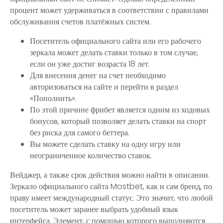
процент может удерживаться в соответствии с правилами
обслуживания счетов платёжных систем.
Посетитель официального сайта или его рабочего
зеркала может делать ставки только в том случае,
если он уже достиг возраста 18 лет.
Для внесения денег на счет необходимо
авторизоваться на сайте и перейти в раздел
«Пополнить».
По этой причине фрибет является одним из ходовых
бонусов, который позволяет делать ставки на спорт
без риска для самого беттера.
Вы можете сделать ставку на одну игру или
неограниченное количество ставок.
Вейджер, а также срок действия можно найти в описании.
Зеркало официального сайта Mostbet, как и сам бренд, по
праву имеет международный статус. Это значит, что любой
посетитель может заранее выбрать удобный язык
интерфейса. Элемент, с помощью которого выполняются