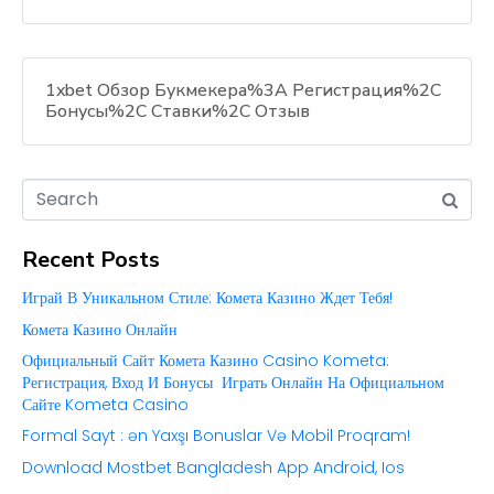
1xbet Обзор Букмекера%3A Регистрация%2C
Бонусы%2C Ставки%2C Отзыв
Recent Posts
Играй В Уникальном Стиле: Комета Казино Ждет Тебя!
Комета Казино Онлайн
Официальный Сайт Комета Казино Casino Kometa:
Регистрация, Вход И Бонусы ️ Играть Онлайн На Официальном
Сайте Kometa Casino
Formal Sayt ️: ən Yaxşı Bonuslar Və Mobil Proqram!
Download Mostbet Bangladesh App Android, Ios