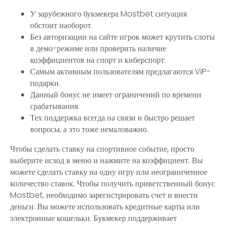
У зарубежного букмекера Mostbet ситуация
обстоит наоборот.
Без авторизации на сайте игрок может крутить слоты
в демо-режиме или проверить наличие
коэффициентов на спорт и киберспорт.
Самым активным пользователям предлагаются VIP-
подарки.
Данный бонус не имеет ограничений по времени
срабатывания.
Тех поддержка всегда на связи и быстро решает
вопросы, а это тоже немаловажно.
Чтобы сделать ставку на спортивное событие, просто
выберите исход в меню и нажмите на коэффициент. Вы
можете сделать ставку на одну игру или неограниченное
количество ставок. Чтобы получить приветственный бонус
Mostbet, необходимо зарегистрировать счет и внести
деньги. Вы можете использовать кредитные карты или
электронные кошельки. Букмекер поддерживает