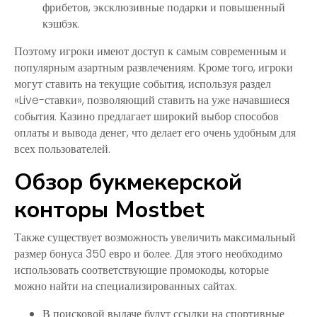
фрибетов, эксклюзивные подарки и повышенный
кэшбэк.
Поэтому игроки имеют доступ к самым современным и
популярным азартным развлечениям. Кроме того, игроки
могут ставить на текущие события, используя раздел
«Live-ставки», позволяющий ставить на уже начавшиеся
события. Казино предлагает широкий выбор способов
оплаты и вывода денег, что делает его очень удобным для
всех пользователей.
Обзор букмекерской
конторы Mostbet
Также существует возможность увеличить максимальный
размер бонуса 350 евро и более. Для этого необходимо
использовать соответствующие промокоды, которые
можно найти на специализированных сайтах.
В поисковой выдаче будут ссылки на спортивные