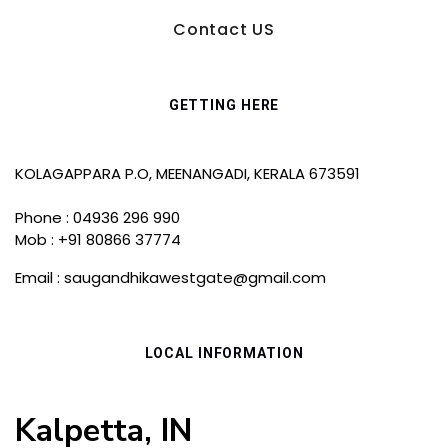
Contact US
GETTING HERE
KOLAGAPPARA P.O, MEENANGADI, KERALA 673591
Phone : 04936 296 990
Mob : +91 80866 37774
Email :
saugandhikawestgate@gmail.com
LOCAL INFORMATION
Kalpetta, IN