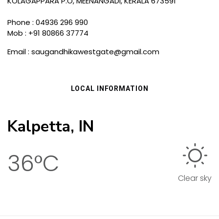
KOLAGAPPARA P.O, MEENANGADI, KERALA 673591
Phone : 04936 296 990
Mob : +91 80866 37774
Email :
saugandhikawestgate@gmail.com
LOCAL INFORMATION
Kalpetta, IN
36°C
Clear sky