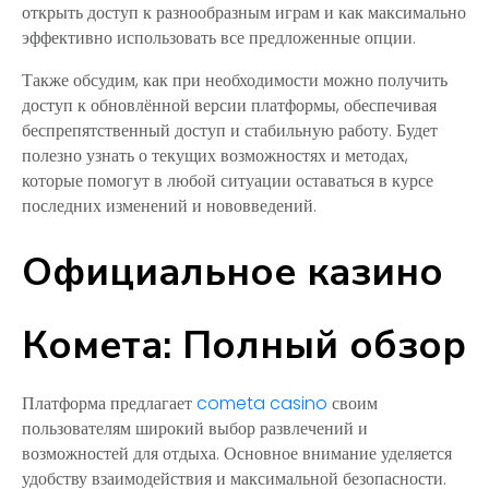
открыть доступ к разнообразным играм и как максимально
эффективно использовать все предложенные опции.
Также обсудим, как при необходимости можно получить
доступ к обновлённой версии платформы, обеспечивая
беспрепятственный доступ и стабильную работу. Будет
полезно узнать о текущих возможностях и методах,
которые помогут в любой ситуации оставаться в курсе
последних изменений и нововведений.
Официальное казино
Комета: Полный обзор
Платформа предлагает
cometa casino
своим
пользователям широкий выбор развлечений и
возможностей для отдыха. Основное внимание уделяется
удобству взаимодействия и максимальной безопасности.