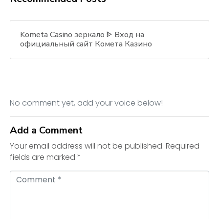
Kometa Casino зеркало ᐈ Вход на
официальный сайт Комета Казино
No comment yet, add your voice below!
Add a Comment
Your email address will not be published.
Required
fields are marked
*
C
o
m
m