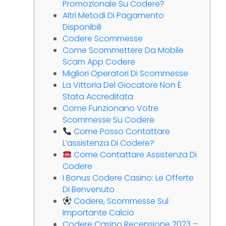
Promozionale Su Codere?
Altri Metodi Di Pagamento
Disponibili
Codere Scommesse
Come Scommettere Da Mobile
Scam App Codere
Migliori Operatori Di Scommesse
La Vittoria Del Giocatore Non È
Stata Accreditata
Come Funzionano Votre
Scommesse Su Codere
Come Posso Contattare
L’assistenza Di Codere?
Come Contattare Assistenza Di
Codere
I Bonus Codere Casino: Le Offerte
Di Benvenuto
Codere, Scommesse Sul
Importante Calcio
Codere Casino Recensione 2023 –