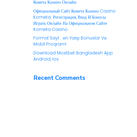
Комета Казино Онлайн
Официальный Сайт Комета Казино Casino
Kometa: Регистрация, Вход И Бонусы ️
Играть Онлайн На Официальном Сайте
Kometa Casino
Formal Sayt ️: ən Yaxşı Bonuslar Və
Mobil Proqram!
Download Mostbet Bangladesh App
Android, Ios
Recent Comments