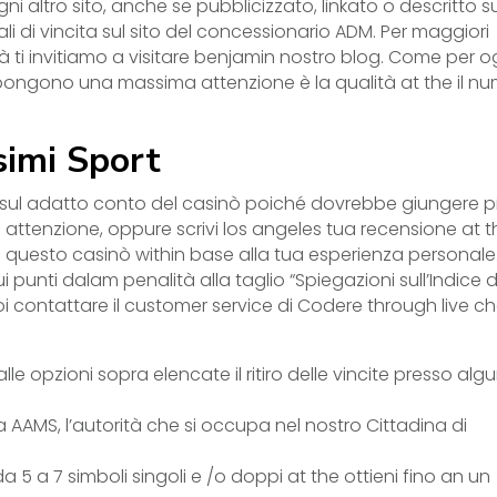
i altro sito, anche se pubblicizzato, linkato o descritto s
ali di vincita sul sito del concessionario ADM. Per maggiori
à ti invitiamo a visitare benjamin nostro blog. Come per o
i pongono una massima attenzione è la qualità at the il nu
imi Sport
 sul adatto conto del casinò poiché dovrebbe giungere più
al attenzione, oppure scrivi los angeles tua recensione at t
i di questo casinò within base alla tua esperienza personale
ui punti dalam penalità alla taglio “Spiegazioni sull’Indice
uoi contattare il customer service di Codere through live ch
lle opzioni sopra elencate il ritiro delle vincite presso al
da AAMS, l’autorità che si occupa nel nostro Cittadina di
5 a 7 simboli singoli e /o doppi at the ottieni fino an un