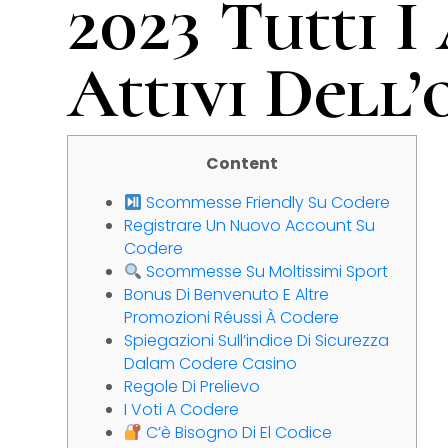
2023 Tutti 
Attivi Dell
Content
Scommesse Friendly Su Codere
Registrare Un Nuovo Account Su
Codere
Scommesse Su Moltissimi Sport
Bonus Di Benvenuto E Altre
Promozioni Réussi À Codere
Spiegazioni Sull’indice Di Sicurezza
Dalam Codere Casino
Regole Di Prelievo
I Voti A Codere
C’è Bisogno Di El Codice