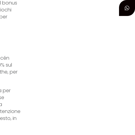
Il bonus
iochi
 per
macén
0% sul
the, per
a per
se
a
ttenzione
esto, in