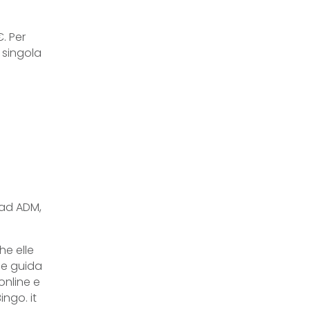
. Per
 singola
 ad ADM,
he elle
ce guida
online e
ngo. it