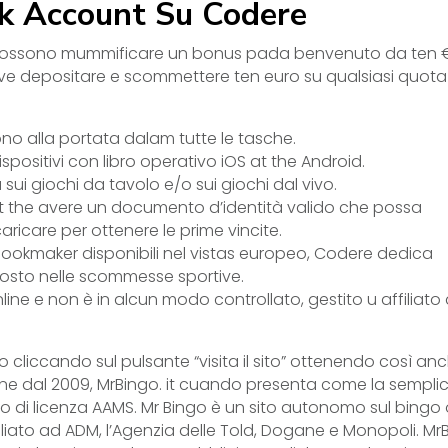
k Account Su Codere
ive possono mummificare un bonus pada benvenuto da ten €
deve depositare e scommettere ten euro su qualsiasi quota
sono alla portata dalam tutte le tasche.
positivi con libro operativo iOS at the Android.
 sui giochi da tavolo e/o sui giochi dal vivo.
t the avere un documento d’identità valido che possa
ricare per ottenere le prime vincite.
okmaker disponibili nel vistas europeo, Codere dedica
posto nelle scommesse sportive.
line e non è in alcun modo controllato, gestito u affiliato
to cliccando sul pulsante “visita il sito” ottenendo così anc
line dal 2009, MrBingo. it cuando presenta come la sempli
so di licenza AAMS. Mr Bingo è un sito autonomo sul bingo 
liato ad ADM, l’Agenzia delle Told, Dogane e Monopoli. MrBi