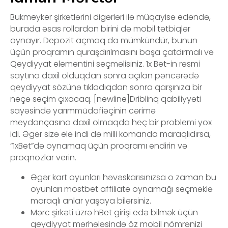
Bukmeyker şirkətlərini digərləri ilə müqayisə edəndə,
burada əsas rollardan birini də mobil tətbiqlər
oynayır. Depozit açmaq da mümkündür, bunun
üçün proqramın quraşdırılmasını başa çatdırmalı və
Qeydiyyat elementini seçməlisiniz. 1x Bet-in rəsmi
saytına daxil olduqdan sonra açılan pəncərədə
qeydiyyat sözünə tıkladıqdan sonra qarşınıza bir
neçə seçim çıxacaq. [newline]Driblinq qabiliyyəti
sayəsində yarımmüdafiəçinin cərimə
meydançasına daxil olmaqda heç bir problemi yox
idi. Əgər sizə elə indi də milli komanda maraqlıdırsa,
“1xBet”də oynamaq üçün proqramı endirin və
proqnozlar verin.
Əgər kart oyunları həvəskarısınızsa o zaman bu
oyunları mostbet affiliate oynamağı seçməklə
maraqlı anlar yaşaya bilərsiniz.
Mərc şirkəti üzrə hBet girişi edə bilmək üçün
qeydiyyat mərhələsində öz mobil nömrənizi