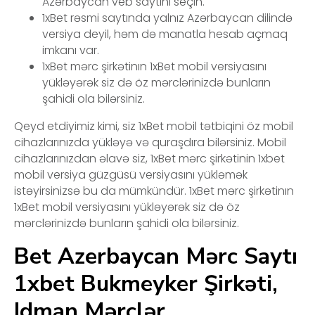
Azərbaycan veb saytını seçin.
1xBet rəsmi saytında yalnız Azərbaycan dilində
versiya deyil, həm də manatla hesab açmaq
imkanı var.
1xBet mərc şirkətinın 1xBet mobil versiyasını
yükləyərək siz də öz mərclərinizdə bunların
şahidi ola bilərsiniz.
Qeyd etdiyimiz kimi, siz 1xBet mobil tətbiqini öz mobil
cihazlarınızda yükləyə və quraşdıra bilərsiniz. Mobil
cihazlarınızdan əlavə siz, 1xBet mərc şirkətinin 1xbet
mobil versiya güzgüsü versiyasını yükləmək
istəyirsinizsə bu da mümkündür. 1xBet mərc şirkətinın
1xBet mobil versiyasını yükləyərək siz də öz
mərclərinizdə bunların şahidi ola bilərsiniz.
Bet Azerbaycan Mərc Saytı
1xbet Bukmeyker Şirkəti,
Idman Mərclər