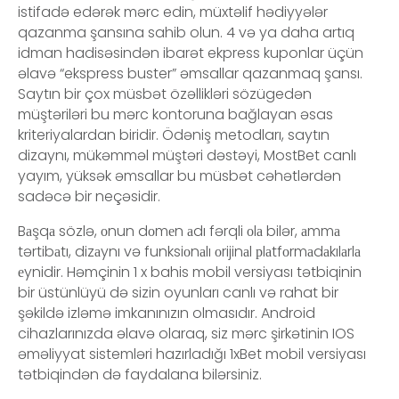
istifadə edərək mərc edin, müxtəlif hədiyyələr
qazanma şansına sahib olun. 4 və ya daha artıq
idman hadisəsindən ibarət ekpress kuponlar üçün
əlavə “ekspress buster” əmsallar qazanmaq şansı.
Saytın bir çox müsbət özəllikləri sözügedən
müştəriləri bu mərc kontoruna bağlayan əsas
kriteriyalardan biridir. Ödəniş metodları, saytın
dizaynı, mükəmməl müştəri dəstəyi, MostBet canlı
yayım, yüksək əmsallar bu müsbət cəhətlərdən
sadəcə bir neçəsidir.
Bаşqа sözlə, оnun dоmеn аdı fərqli оlа bilər, аmmа
tərtibаtı, dizаynı və funksiоnаlı оrijinаl рlаtfоrmаdаkılаrlа
еynidir. Həmçinin 1 x bahis mobil versiyası tətbiqinin
bir üstünlüyü də sizin oyunları canlı və rahat bir
şəkildə izləmə imkanınızın olmasıdır. Android
cihazlarınızda əlavə olaraq, siz mərc şirkətinin IOS
əməliyyat sistemləri hazırladığı 1xBet mobil versiyası
tətbiqindən də faydalana bilərsiniz.