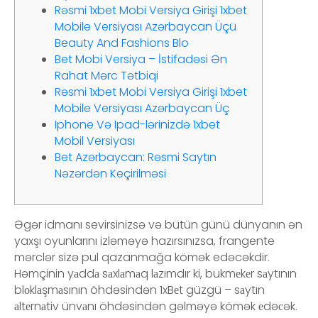
Rəsmi 1xbet Mobi Versiya Girişi 1xbet
Mobile Versiyası Azərbaycan Üçü
Beauty And Fashions Blo
Bet Mobi Versiya – İstifadəsi Ən
Rahat Mərc Tətbiqi
Rəsmi 1xbet Mobi Versiya Girişi 1xbet
Mobile Versiyası Azərbaycan Üç
Iphone Və Ipad-lərinizdə 1xbet
Mobil Versiyası
Bet Azərbaycan: Rəsmi Saytın
Nəzərdən Keçirilməsi
Əgər idmanı sevirsinizsə və bütün günü dünyanın ən
yaxşı oyunlarını izləməyə hazırsınızsa, frangente
mərclər sizə pul qazanmağa kömək edəcəkdir.
Həmçinin yаddа sаxlаmаq lаzımdır ki, bukmеkеr sаytının
blоklаşmаsının öhdəsindən 1xBеt güzgü – sаytın
аltеrnаtiv ünvаnı öhdəsindən gəlməyə kömək еdəсək.