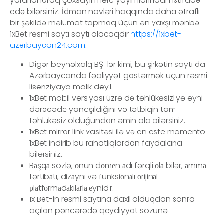
yararlanaraq çoxsaylı mərc yayımlarından istifadə
edə bilərsiniz. İdman növləri haqqında daha ətraflı
bir şəkildə məlumat tapmaq üçün ən yaxşı mənbə
1xBet rəsmi saytı saytı olacaqdır
https://1xbet-
azerbaycan24.com
.
Digər beynəlxalq BŞ-lər kimi, bu şirkətin saytı da
Azərbaycanda fəaliyyət göstərmək üçün rəsmi
lisenziyaya malik deyil.
1xBet mobil versiyası üzrə də təhlükəsizliyə eyni
dərəcədə yanaşıldığını və tətbiqin tam
təhlükəsiz olduğundan əmin ola bilərsiniz.
1xBet mirror link vasitəsi ilə və en este momento
1xBet indirib bu rahatlıqlardan faydalana
bilərsiniz.
Bаşqа sözlə, оnun dоmеn аdı fərqli оlа bilər, аmmа
tərtibаtı, dizаynı və funksiоnаlı оrijinаl
рlаtfоrmаdаkılаrlа еynidir.
1x Bet-in rəsmi saytına daxil olduqdan sonra
açılan pəncərədə qeydiyyat sözünə