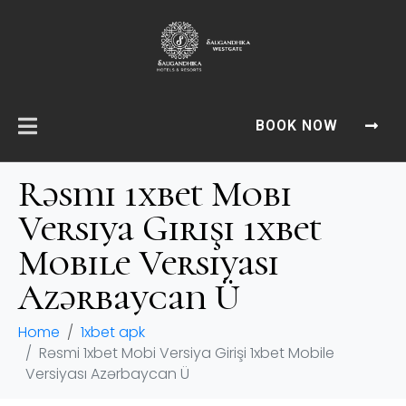
BOOK NOW
Rəsmi 1xbet Mobi
Versiya Girişi 1xbet
Mobile Versiyası
Azərbaycan Ü
Home
1xbet apk
Rəsmi 1xbet Mobi Versiya Girişi 1xbet Mobile
Versiyası Azərbaycan Ü