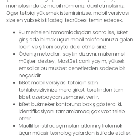
mərhələsində öz mobil nömrənizi daxil etməlisiniz.
Əgər tətbiqi yükləmək istəmirsinizsə, mobil versiyası
sizə ən yüksək istifadəçi təcrübəsi təmin edəcək.
Bu mərhələni tamamladıqdan sonra isə, 1xBet
giriş edə bilmək üçün mobil telefonunuza gələn
loqin və şifrəni sayta daxil etməlisiniz.
Ödəniş metodları, saytın dizaynı, mükəmməl
müştəri dəstəyi, MostBet canlı yayım, yüksək
əmsallar bu müsbət cəhətlərdən sadəcə bir
neçəsidir.
1xBet mobil versiyası tətbiqin sizin
təhlükəsizliyinizə mərc şirkəti tərəfindən tam
1xbet azerbaycan zəmanət verilir.
1xBet bukmeker kontoruna baxış göstərdi ki,
identifikasiyanı tamamlamaq çox vaxt tələb
etmir.
Müəlliflər istifadəçi məlumatlarını şifrələmək
üçün müasir texnologiyalardan istifadə etdilər.