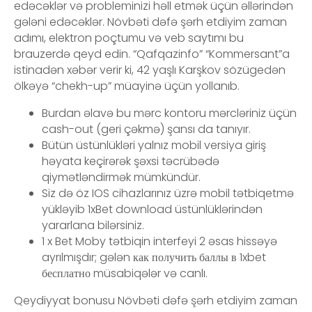
edəcəklər və probleminizi həll etmək üçün əllərindən
gələni edəcəklər. Növbəti dəfə şərh etdiyim zaman
adımı, elektron poçtumu və veb saytımı bu
brauzerdə qeyd edin. “Qafqazinfo” “Kommersant”a
istinadən xəbər verir ki, 42 yaşlı Karşkov sözügedən
ölkəyə “chekh-up” müayinə üçün yollanıb.
Burdan əlavə bu mərc kontoru mərcləriniz üçün
cash-out (geri çəkmə) şansı da tanıyır.
Bütün üstünlükləri yalnız mobil versiya giriş
həyata keçirərək şəxsi təcrübədə
qiymətləndirmək mümkündür.
Siz də öz IOS cihazlarınız üzrə mobil tətbiqetmə
yükləyib 1xBet download üstünlüklərindən
yararlana bilərsiniz.
1 x Bet Moby tətbiqin interfeyi 2 əsas hissəyə
ayrılmışdır; gələn как получить баллы в 1xbet
бесплатно müsabiqələr və canlı.
Qeydiyyat bonusu Növbəti dəfə şərh etdiyim zaman