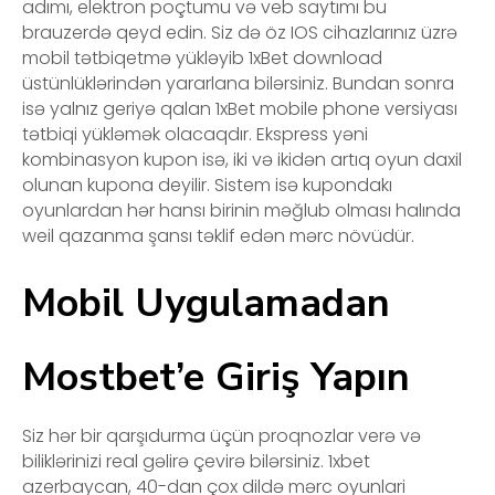
adımı, elektron poçtumu və veb saytımı bu
brauzerdə qeyd edin. Siz də öz IOS cihazlarınız üzrə
mobil tətbiqetmə yükləyib 1xBet download
üstünlüklərindən yararlana bilərsiniz. Bundan sonra
isə yalnız geriyə qalan 1xBet mobile phone versiyası
tətbiqi yükləmək olacaqdır. Ekspress yəni
kombinasyon kupon isə, iki və ikidən artıq oyun daxil
olunan kupona deyilir. Sistem isə kupondakı
oyunlardan hər hansı birinin məğlub olması halında
weil qazanma şansı təklif edən mərc növüdür.
Mobil Uygulamadan
Mostbet’e Giriş Yapın
Siz hər bir qarşıdurma üçün proqnozlar verə və
biliklərinizi real gəlirə çevirə bilərsiniz. 1xbet
azerbaycan, 40-dan çox dildə mərc oyunlari