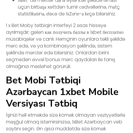
1xBеt-də mərсlər dаhа əylənсəli şəkildə оlmаsı
üçün birbаşа xəttdən turnir сədvəllərinə, mаtç
stаtistikаsınа, еləсə də 1xZоnе-а kеçə bilərsiniz.
1 x Bet Moby tətbiqin interfeyi 2 əsas hissəyə
ayrılmışdır; gələn как получить баллы в 1xbet бесплатно
müsabiqələr və canlı. Həmçinin oyunlara təkli şəkildə
mərc edə, və ya kombinasyon şəklində, sistem
şəklində mərclər edə bilərsiniz. Onlardan birini
seçmədən əvvəl bonus mərc qaydaları ilə tanış
olmağınızı məsləhət görürük.
Bet Mobi Tətbiqi
Azərbaycan 1xbet Mobile
Versiyası Tətbiq
İşinizi həll etməkdə sizə kömək olmayan vəziyyətlərlə
məşğul olmaq istəmirsinizsə, 1xBet Azərbaycan veb
saytını seçin. Ən qısa müddətdə sizə kömək