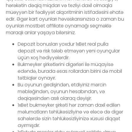
hərəkətin dəqiq miqdarı və tezliyi daxil olmaqla
müəyyən bir fəaliyyət alqoritminin istifadəsini əhatə
edir. Əgər kart oyunları həvəskarısınızsa o zaman bu
oyunları mostbet affiliate oynamağı seçməklə
maraqlı anlar yaşaya bilərsiniz.
Depozit bonusları yoxdur 1xBet real pulla
depozit və risk tələb etməyən yeni oyunçular
üçün xoş hədiyyələrdir.
Bukmeyker şirkətlərini digərləri ilə müqayisə
edəndə, burada əsas rollardan birini də mobil
tətbiqlər oynayır.
Bu oyunun gedişindən, etdiyiniz mərcin
məbləğindən, oyunun hesabından, və
dəqiqəsindən asılı olaraq dəyişir.
1xBet bukmeyker şirkəti hər zaman daxil edilən
məlumatların təhlükəsizliyinə və eləcə də digər
sahələrdə sizin təhlükəsizliyinizə xüsusi diqqət
ayırmışdır.