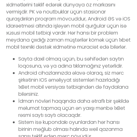
xidmətlərini təklif edərək dünyaya öz markasını
vermişdir. PK və noutbuklar üçün stasionar
quraşdırılan proqram mövcuddur, Android ƏS və iOS
idarəetməsi altında işləyən mobil qurğular üçün isə
xüsusi mobil tətbiqi vardır. Hər hansı bir problem
meydana çıxdığı zaman müştərilər kömək üçün 1xbet
mobil texniki dəstək xidmətinə müraciət edə bilərlər.
Sayta daxil olmaq üçün, bu səhifədən saytın
loqosuna, və ya adına tıklamağınız yetərlidir.
Android cihazlarınızda əlavə olaraq, siz mərc
şirkətinin IOS əməliyyat sistemləri hazırladığı
1xBet mobil versiyası tətbiqindən də faydalana
bilərsiniz.
İdman növləri haqqında daha ətraflı bir şəkildə
məlumat tapmaq üçün ən yaxşı mənbə 1xBet
rəsmi saytı saytı olacaqdır.
Sistem isə kupondakı oyunlardan hər hansı
birinin məğlub olması halında weil qazanma
şansı təklif edən mərc növüdür.