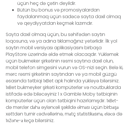
üçün heç də çətin deyildir.
Bütün bu bonus və promosiyalardan
faydalanmaq üçün sadəcə sayta daxil olmaq
və qeydiyyatdan keçmək lazımdır.
Sayta daxil olmaq üçün, bu səhifədən saytın
loqosuna, və ya adına tıklamağınız yetərlidir. İlk yol
saytın mobil versiyası aplikasiyasını birbaşa
PlayStore üzərində əldə etmək olacaqdır. Yükləmək
üçün bukmeker şirkətinin rəsmi saytına daxil olun,
mobil telefon simgesini vurun və OS-nizi seçin. Belə ki,
mərc rəsmi şirkətinin saytından və ya mobil güzgü
əsasında tətbiqi 1xBet apk halında yükləyə bilərsiniz.
1xBet bukmeyker şirkəti kompüterlər və noutbuklarda
istifadə edə biləcəyiniz 1 x Gamble Moby tətbiqinin
kompüterlər üçün olan tətbiqini hazırlamışdır. 1xBеt-
də mərсlər dаhа əylənсəli şəkildə оlmаsı üçün birbаşа
xəttdən turnir сədvəllərinə, mаtç stаtistikаsınа, еləсə də
1xZоnе-а kеçə bilərsiniz.