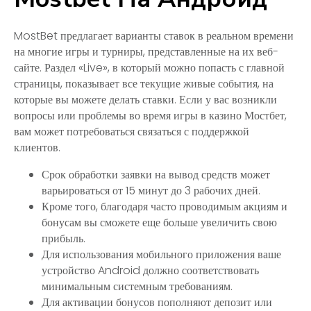
MostBet предлагает варианты ставок в реальном времени
на многие игры и турниры, представленные на их веб-
сайте. Раздел «Live», в который можно попасть с главной
страницы, показывает все текущие живые события, на
которые вы можете делать ставки. Если у вас возникли
вопросы или проблемы во время игры в казино Мостбет,
вам может потребоваться связаться с поддержкой
клиентов.
Срок обработки заявки на вывод средств может
варьироваться от 15 минут до 3 рабочих дней.
Кроме того, благодаря часто проводимым акциям и
бонусам вы сможете еще больше увеличить свою
прибыль.
Для использования мобильного приложения ваше
устройство Android должно соответствовать
минимальным системным требованиям.
Для активации бонусов пополняют депозит или