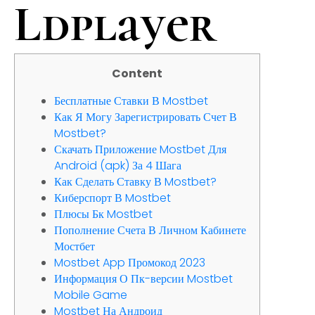
Ldplayer
Content
Бесплатные Ставки В Mostbet
Как Я Могу Зарегистрировать Счет В
Mostbet?
Скачать Приложение Mostbet Для
Android (apk) За 4 Шага
Как Сделать Ставку В Mostbet?
Киберспорт В Mostbet
Плюсы Бк Mostbet
Пополнение Счета В Личном Кабинете
Мостбет
Mostbet App Промокод 2023
Информация О Пк-версии Mostbet
Mobile Game
Mostbet На Андроид