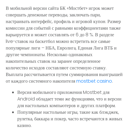
В мобильной версии сайта БК «Мостбет» игрок может
совершать денежные переводы, заключать пари,
настраивать интерфейс, профиль и игровой купон. Размер
комиссии для событий с равными коэффициентами также
варьируется и может составлять от 6 до 8 %. В разделе
live-ставок на баскетбол можно встретить все самые
популярные лиги – НБА, Евролига, Единая Лига ВТБ и
другие чемпионаты. Несколько одинаковых
накопительных ставок на заранее определенное
количество исходов составляют системную ставку.
Выплата рассчитывается путем суммирования выигрышей
от каждого системного накопителя
mostbet casino
.
Версия мобильного приложения Mostbet для
Android обладает теми же функциями, что и версии
для настольных компьютеров и других платформ.
Популярные настольные игры, такие как блэкджек,
рулетка, баккара и покер, часто встречаются в живых
казино.