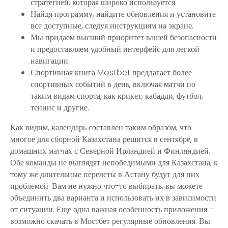
стратегией, которая широко используется.
Найдя программу, найдите обновления и установите
все доступные, следуя инструкциям на экране.
Мы придаем высший приоритет вашей безопасности
и предоставляем удобный интерфейс для легкой
навигации.
Спортивная книга Mostbet предлагает более
спортивных событий в день, включая матчи по
таким видам спорта, как крикет, кабадди, футбол,
теннис и другие.
Как видим, календарь составлен таким образом, что
многое для сборной Казахстана решится в сентябре, в
домашних матчах с Северной Ирландией и Финляндией.
Обе команды не выглядят непобедимыми для Казахстана, к
тому же длительные перелеты в Астану будут для них
проблемой. Вам не нужно что-то выбирать, вы можете
объединить два варианта и использовать их в зависимости
от ситуации. Еще одна важная особенность приложения –
возможно скачать в Мостбет регулярные обновления. Вы