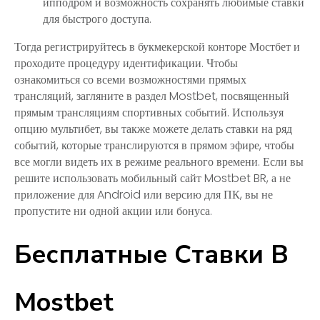
ипподром и возможность сохранять любимые ставки
для быстрого доступа.
Тогда регистрируйтесь в букмекерской конторе Мостбет и
проходите процедуру идентификации. Чтобы
ознакомиться со всеми возможностями прямых
трансляций, загляните в раздел Mostbet, посвященный
прямым трансляциям спортивных событий. Используя
опцию мультибет, вы также можете делать ставки на ряд
событий, которые транслируются в прямом эфире, чтобы
все могли видеть их в режиме реального времени. Если вы
решите использовать мобильный сайт Mostbet BR, а не
приложение для Android или версию для ПК, вы не
пропустите ни одной акции или бонуса.
Бесплатные Ставки В
Mostbet