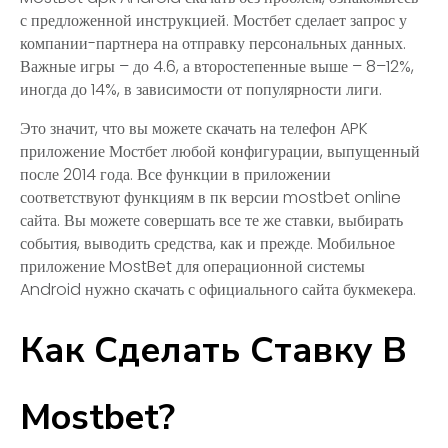
с предложенной инструкцией. Мостбет сделает запрос у
компании-партнера на отправку персональных данных.
Важные игры – до 4.6, а второстепенные выше – 8–12%,
иногда до 14%, в зависимости от популярности лиги.
Это значит, что вы можете скачать на телефон APK
приложение Мостбет любой конфигурации, выпущенный
после 2014 года. Все функции в приложении
соответствуют функциям в пк версии mostbet online
сайта. Вы можете совершать все те же ставки, выбирать
события, выводить средства, как и прежде. Мобильное
приложение MostBet для операционной системы
Android нужно скачать с официального сайта букмекера.
Как Сделать Ставку В
Mostbet?