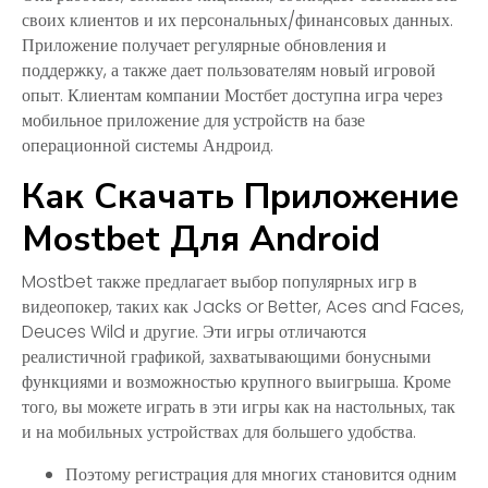
своих клиентов и их персональных/финансовых данных.
Приложение получает регулярные обновления и
поддержку, а также дает пользователям новый игровой
опыт. Клиентам компании Мостбет доступна игра через
мобильное приложение для устройств на базе
операционной системы Андроид.
Как Скачать Приложение
Mostbet Для Android
Mostbet также предлагает выбор популярных игр в
видеопокер, таких как Jacks or Better, Aces and Faces,
Deuces Wild и другие. Эти игры отличаются
реалистичной графикой, захватывающими бонусными
функциями и возможностью крупного выигрыша. Кроме
того, вы можете играть в эти игры как на настольных, так
и на мобильных устройствах для большего удобства.
Поэтому регистрация для многих становится одним