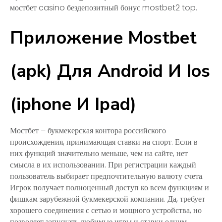
мостбет casino бездепозитный бонус mostbet2 top.
Приложение Mostbet
(apk) Для Android И Ios
(iphone И Ipad)
Мостбет – букмекерская контора российского
происхождения, принимающая ставки на спорт. Если в
них функций значительно меньше, чем на сайте, нет
смысла в их использовании. При регистрации каждый
пользователь выбирает предпочтительную валюту счета.
Игрок получает полноценный доступ ко всем функциям и
фишкам зарубежной букмекерской компании. Да, требует
хорошего соединения с сетью и мощного устройства, но
позволяет запускать любимые игры и ставки одним