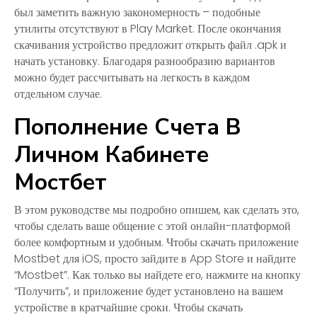
был заметить важную закономерность – подобные
утилиты отсутствуют в Play Market. После окончания
скачивания устройство предложит открыть файл .apk и
начать установку. Благодаря разнообразию вариантов
можно будет рассчитывать на легкость в каждом
отдельном случае.
Пополнение Счета В
Личном Кабинете
Мостбет
В этом руководстве мы подробно опишем, как сделать это,
чтобы сделать ваше общение с этой онлайн-платформой
более комфортным и удобным. Чтобы скачать приложение
Mostbet для iOS, просто зайдите в App Store и найдите
“Mostbet”. Как только вы найдете его, нажмите на кнопку
“Получить”, и приложение будет установлено на вашем
устройстве в кратчайшие сроки. Чтобы скачать