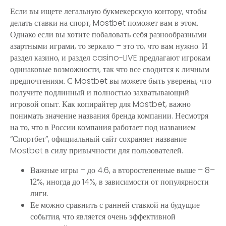
Если вы ищете легальную букмекерскую контору, чтобы
делать ставки на спорт, Mostbet поможет вам в этом.
Однако если вы хотите побаловать себя разнообразными
азартными играми, то зеркало – это то, что вам нужно. И
раздел казино, и раздел casino-LIVE предлагают игрокам
одинаковые возможности, так что все сводится к личным
предпочтениям. С Mostbet вы можете быть уверены, что
получите подлинный и полностью захватывающий
игровой опыт. Как копирайтер для Mostbet, важно
понимать значение названия бренда компании. Несмотря
на то, что в России компания работает под названием
“Спортбет”, официальный сайт сохраняет название
Mostbet в силу привычности для пользователей.
Важные игры – до 4.6, а второстепенные выше – 8–
12%, иногда до 14%, в зависимости от популярности
лиги.
Ее можно сравнить с ранней ставкой на будущие
события, что является очень эффективной