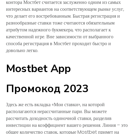
контора Мостбет считается заслуженно одним из самых
интересных вариантов на соответствующем рынке услуг,
что делает его востребованным. Быстрая регистрация и
разнообразные ставки тоже считаются обязательным
атрибутом надежного букмекера, что располагает к
качественной игре. Вне зависимости от выбранного
способа регистрация в Мостбет проходит быстро и
довольно легко.
Mostbet App
Промокод 2023
Здесь же есть вкладка «Мои ставки», на которой
располагаются нерассчитанные пари. Вы можете
рассчитать доходность одиночной ставки, разделив
инвестиции на коэффициент вашего решения. Линия – это
общее количество ставок, которые Mostbet примет на