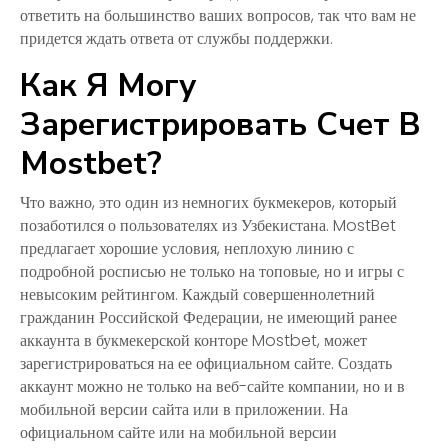
ответить на большинство ваших вопросов, так что вам не
придется ждать ответа от службы поддержки.
Как Я Могу
Зарегистрировать Счет В
Mostbet?
Что важно, это один из немногих букмекеров, который
позаботился о пользователях из Узбекистана. MostBet
предлагает хорошие условия, неплохую линию с
подробной росписью не только на топовые, но и игры с
невысоким рейтингом. Каждый совершеннолетний
гражданин Российской Федерации, не имеющий ранее
аккаунта в букмекерской конторе Mostbet, может
зарегистрироваться на ее официальном сайте. Создать
аккаунт можно не только на веб-сайте компании, но и в
мобильной версии сайта или в приложении. На
официальном сайте или на мобильной версии