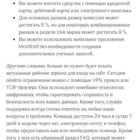
Вы можете вносить средства с помощью кредитной
карты, дебетовой карты или электронного кошелька.
Для основных рынков размер комиссии может
достигать 6 %, но для некоторых комбинированных
рынков в разделе Live маржа может достигать 9 %.
Вы можете использовать мобильное приложение
Mostbet без необходимости создания
дополнительных учетных записей.
Другими словами, больше не нужно будет искать
актуальные рабочие зеркала для входа на сайт. Сегодня
обойти ограничения можно с помощью VPN, прокси или
TOR-браузера. Они используют новейшие технологии
шифрования, чтобы гарантировать сохранность и
безопасность всех ваших данных. Кроме того, служба
поддержки всегда готова ответить на любые ваши
вопросы и проблемы. Команда доступна 24 часа в сутки 7
дней в неделю через чат, электронную почту и телефон,
чтобы предоставить вам всю необходимую помощь. Кроме
того, у них есть обширный раздел FAQ, который может