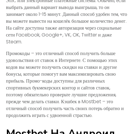
ЭПС или электронные платёжные системы. Обычно, если
выбрать данный вариант вывода выигрыша, то он
занимает около 1-15 минут. Данный способ удобен тем, что
вы можете вывести на кошелёк большое количество денег.
На сайте доступна также авторизация через социальные
сети Facebook, Google+, VK, OK, Twitter и даже
Steam.
Промокоды – это отличный способ получить больше
удовольствия от ставок в Интернете. С помощью этих
кодов вы можете получить скидки на ставки и другие
бонусы, которые помогут вам максимизировать свою
прибыль. Промо-коды доступны для различных
спортивных букмекерских контор и сайтов ставок,
поэтому обязательно проверьте лучшие предложения,
прежде чем делать ставки. Кэшбек в Mostbet – это
отличный способ получить часть своих потерь обратно и
продолжить играть с удвоенной страстью.
Mostbet На Андроид