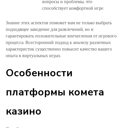
вопросы и проблемы, что
способствует комфортной игре.
Знание этих аспектов поможет вам не только выбрать
подходящее заведение для развлечений, но и
гарантировать положительные впечатления от игрового
процесса. Всесторонний подход к анализу различных
характеристик существенно повысит качество вашего
опыта в виртуальных играх.
Особенности
платформы комета
казино