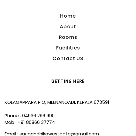
Home
About
Rooms
Facilities
Contact US
GETTING HERE
KOLAGAPPARA P.O, MEENANGADI, KERALA 673591
Phone : 04936 296 990
Mob : +91 80866 37774
Email :
saugandhikawestgate@gmail.com