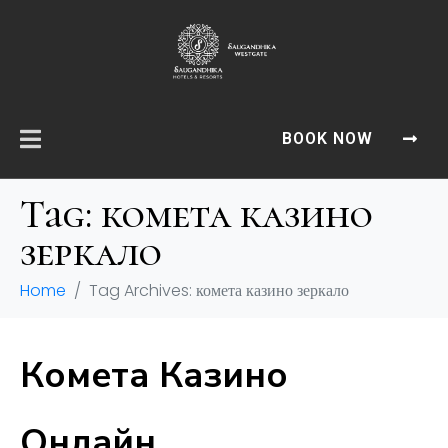
BOOK NOW
Tag:
комета казино
зеркало
Home
Tag Archives: комета казино зеркало
Комета Казино
Онлайн