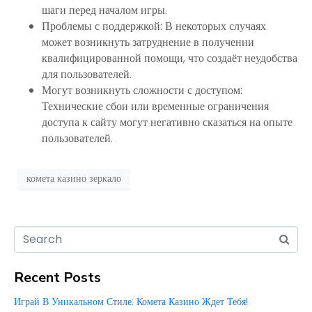
шаги перед началом игры.
Проблемы с поддержкой:
В некоторых случаях
может возникнуть затруднение в получении
квалифицированной помощи, что создаёт неудобства
для пользователей.
Могут возникнуть сложности с доступом:
Технические сбои или временные ограничения
доступа к сайту могут негативно сказаться на опыте
пользователей.
комета казино зеркало
Recent Posts
Играй В Уникальном Стиле: Комета Казино Ждет Тебя!