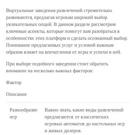
Виртуальные заведения развлечений стремительно
развиваются, предлагая игрокам широкий выбор
увлекательных опций. В данном разделе рассмотрим
ключевые аспекты, которые помогут вам разобраться в
особенностях этих платформ и сделать осознанный выбор.
Понимание предлагаемых услуг и условий важным
образом влияет на впечатления от игры и успехи в ней.
При выборе подобного заведения стоит обратить
внимание на несколько важных факторов:
Фактор
Описание
Разнообразие
Важно знать, какие виды развлечений
игр
предлагаются: от классических
игровых автоматов до настольных игр
и живых дилеров.