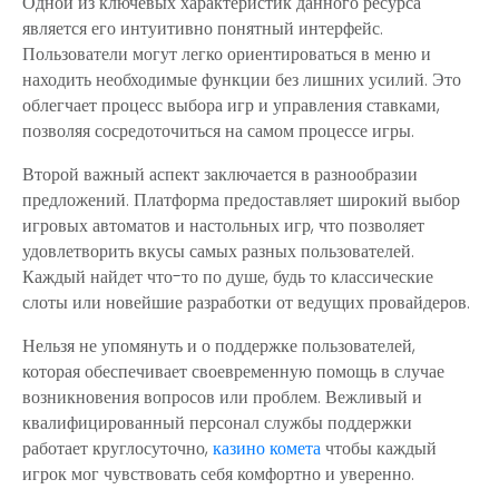
Одной из ключевых характеристик
данного ресурса
является его интуитивно понятный интерфейс.
Пользователи могут легко ориентироваться в меню и
находить необходимые функции без лишних усилий. Это
облегчает процесс выбора игр и управления ставками,
позволяя сосредоточиться на самом процессе игры.
Второй важный аспект
заключается в разнообразии
предложений. Платформа предоставляет широкий выбор
игровых автоматов и настольных игр, что позволяет
удовлетворить вкусы самых разных пользователей.
Каждый найдет что-то по душе, будь то классические
слоты или новейшие разработки от ведущих провайдеров.
Нельзя не упомянуть и о
поддержке пользователей,
которая обеспечивает своевременную помощь в случае
возникновения вопросов или проблем. Вежливый и
квалифицированный персонал службы поддержки
работает круглосуточно,
казино комета
чтобы каждый
игрок мог чувствовать себя комфортно и уверенно.