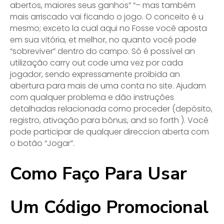
abertos, maiores seus ganhos” “– mas também
mais arriscado vai ficando o jogo. O conceito é u
mesmo; exceto la cual aqui no Fosse você aposta
em sua vitória, et melhor, no quanto você pode
“sobreviver” dentro do campo. Só é possível an
utilização carry out code uma vez por cada
jogador, sendo expressamente proibida an
abertura para mais de uma conta no site. Ajudam
com qualquer problema e dão instruções
detalhadas relacionada como proceder (depósito,
registro, ativação para bônus, and so forth ). Você
pode participar de qualquer direccion aberta com
o botão “Jogar”.
Como Faço Para Usar
Um Código Promocional