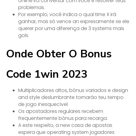
online irá conversar com você e resolver teus
problemas.
Por exemplo, você indica o qual time X irá
ganhar, mas só vence an expresamente se ele
querer por uma diferença de 3 systems mais
gols.
Onde Obter O Bonus
Code 1win 2023
Multiplicadores altos, bônus variados e design
and style deslumbrante tornarão teu tempo
de jogo inesquecível.
Os apostadores regulares recebem
frequentemente bónus para recarga.
A este respeito, a new casa de apostas
espera que operating system jogadores