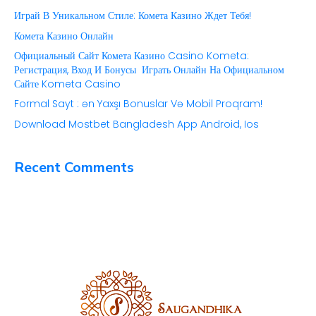
Играй В Уникальном Стиле: Комета Казино Ждет Тебя!
Комета Казино Онлайн
Официальный Сайт Комета Казино Casino Kometa:
Регистрация, Вход И Бонусы ️ Играть Онлайн На Официальном
Сайте Kometa Casino
Formal Sayt ️: ən Yaxşı Bonuslar Və Mobil Proqram!
Download Mostbet Bangladesh App Android, Ios
Recent Comments