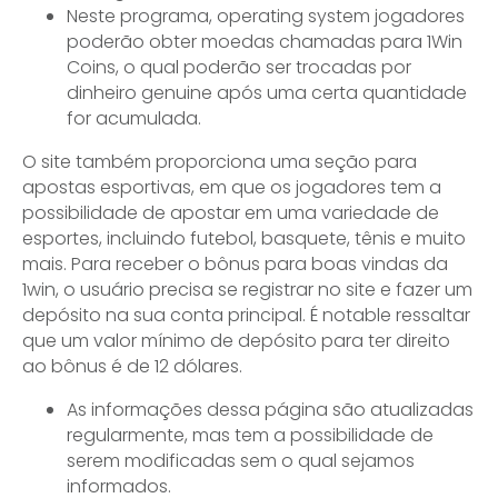
Neste programa, operating system jogadores
poderão obter moedas chamadas para 1Win
Coins, o qual poderão ser trocadas por
dinheiro genuine após uma certa quantidade
for acumulada.
O site também proporciona uma seção para
apostas esportivas, em que os jogadores tem a
possibilidade de apostar em uma variedade de
esportes, incluindo futebol, basquete, tênis e muito
mais. Para receber o bônus para boas vindas da
1win, o usuário precisa se registrar no site e fazer um
depósito na sua conta principal. É notable ressaltar
que um valor mínimo de depósito para ter direito
ao bônus é de 12 dólares.
As informações dessa página são atualizadas
regularmente, mas tem a possibilidade de
serem modificadas sem o qual sejamos
informados.