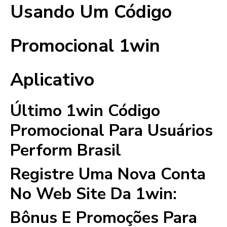
Usando Um Código
Promocional 1win
Aplicativo
Último 1win Código
Promocional Para Usuários
Perform Brasil
Registre Uma Nova Conta
No Web Site Da 1win:
Bônus E Promoções Para