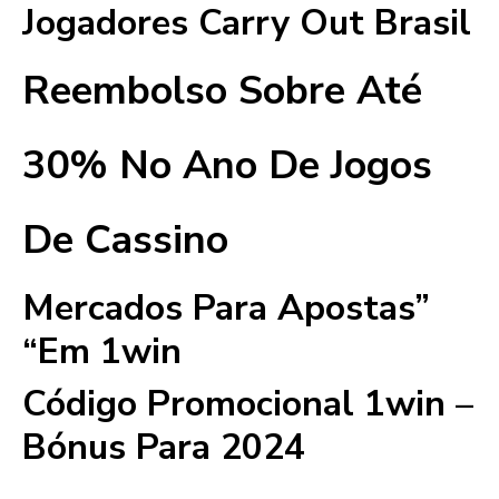
Jogadores Carry Out Brasil
Reembolso Sobre Até
30% No Ano De Jogos
De Cassino
Mercados Para Apostas”
“Em 1win
Código Promocional 1win –
Bónus Para 2024