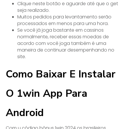
Clique neste botão e aguarde até que o get
seja realizado.
Muitos pedidos para levantamento serão
processados em menos para uma hora.
Se você já joga bastante em cassinos
normalmente, receber essas moedas de
acordo com você joga também é uma
maneira de continuar desempenhando no
site.
Como Baixar E Instalar
O 1win App Para
Android
Com u código bônus 1win 2024 os brasileiros