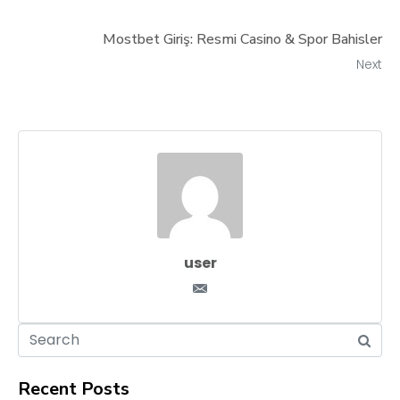
Mostbet Giriş: Resmi Casino & Spor Bahisler
Next
user
Recent Posts