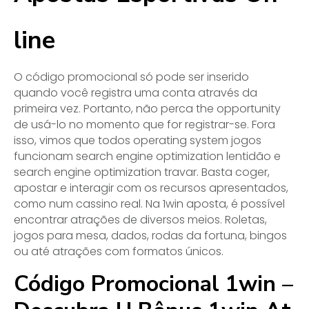
line
O código promocional só pode ser inserido
quando você registra uma conta através da
primeira vez. Portanto, não perca the opportunity
de usá-lo no momento que for registrar-se. Fora
isso, vimos que todos operating system jogos
funcionam search engine optimization lentidão e
search engine optimization travar. Basta coger,
apostar e interagir com os recursos apresentados,
como num cassino real. Na 1win aposta, é possível
encontrar atrações de diversos meios. Roletas,
jogos para mesa, dados, rodas da fortuna, bingos
ou até atrações com formatos únicos.
Código Promocional 1win –