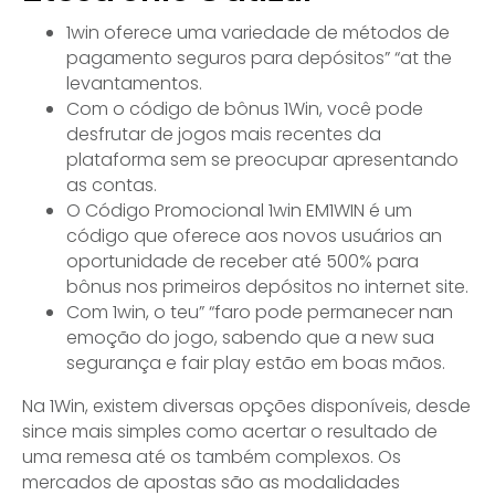
1win oferece uma variedade de métodos de
pagamento seguros para depósitos” “at the
levantamentos.
Com o código de bônus 1Win, você pode
desfrutar de jogos mais recentes da
plataforma sem se preocupar apresentando
as contas.
O Código Promocional 1win EM1WIN é um
código que oferece aos novos usuários an
oportunidade de receber até 500% para
bônus nos primeiros depósitos no internet site.
Com 1win, o teu” “faro pode permanecer nan
emoção do jogo, sabendo que a new sua
segurança e fair play estão em boas mãos.
Na 1Win, existem diversas opções disponíveis, desde
since mais simples como acertar o resultado de
uma remesa até os também complexos. Os
mercados de apostas são as modalidades