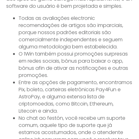
software do usuário é bem projetada e simples.
Todas as avaliações electronic
recomendações de artigos são imparciais,
porque nossos padrões editoriais são
comercialmente independentes e seguem
alguma metodologia bem estabelecida.
O 1Win também possui promoções surpresas
em redes sociais, bônus para baixar o app,
bônus afin de ativar as notificações e outras
promoções.
Entre as opções de pagamento, encontramos
Pix, boleto, carteiras eletrônicas Pay4Fun e
AstroPay, e alguma extensa lista de
criptomoedas, como Bitcoin, Ethereum,
Litecoin e ainda.
No chat ao festón, você recebe um suporte
comum, aquele tipo de suporte que já
estamos acostumados, onde o atendente