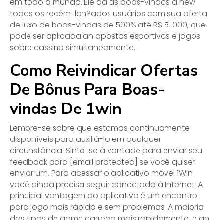
em todo o mundo. Ele dá as boas-vindas a new
todos os recém-lan?ados usuários com sua oferta
de luxo de boas-vindas de 500% até R$ 5. 000, que
pode ser aplicada an apostas esportivas e jogos
sobre cassino simultaneamente.
Como Reivindicar Ofertas
De Bônus Para Boas-
vindas De 1win
Lembre-se sobre que estamos continuamente
disponíveis para auxiliá-lo em qualquer
circunstância. Sinta-se à vontade para enviar seu
feedback para [email protected] se você quiser
enviar um. Para acessar o aplicativo móvel 1Win,
você ainda precisa seguir conectado à Internet. A
principal vantagem do aplicativo é um encontro
para jogo mais rápido e sem problemas. A maioria
dos tipos de game carrega mais rapidamente, e an