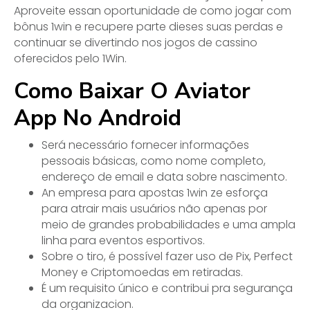
Aproveite essan oportunidade de como jogar com
bônus 1win e recupere parte dieses suas perdas e
continuar se divertindo nos jogos de cassino
oferecidos pelo 1Win.
Como Baixar O Aviator
App No Android
Será necessário fornecer informações
pessoais básicas, como nome completo,
endereço de email e data sobre nascimento.
An empresa para apostas 1win ze esforça
para atrair mais usuários não apenas por
meio de grandes probabilidades e uma ampla
linha para eventos esportivos.
Sobre o tiro, é possível fazer uso de Pix, Perfect
Money e Criptomoedas em retiradas.
É um requisito único e contribui pra segurança
da organizacion.