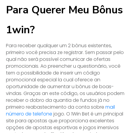
Para Querer Meu Bônus
1win?
Para receber qualquer um 2 bônus existentes,
primeiro você precisa ze registrar. Sem passar pelo
qual não será possível comunicar de ofertas
promocionais. Ao preencher u questionário, você
tem a possibilidade de inserir um código
promocional especial la cual oferece an
oportunidade de aumentar u bônus de boas-
vindas. Graças an este código, os usuários podem
receber o dobro da quantia de fundos já no
primeiro reabastecimento da conta sobre
mail
número de telefone
jogo. O 1Win Bet é um principal
site para apostas que proporciona excelentes
opções de apostas esportivas e jogos imersivos