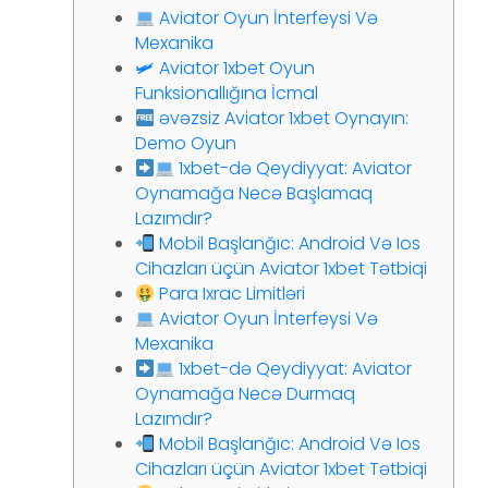
Aviator Oyun İnterfeysi Və
Mexanika
🛩 Aviator 1xbet Oyun
Funksionallığına İcmal
əvəzsiz Aviator 1xbet Oynayın:
Demo Oyun
1xbet-də Qeydiyyat: Aviator
Oynamağa Necə Başlamaq
Lazımdır?
Mobil Başlanğıc: Android Və Ios
Cihazları üçün Aviator 1xbet Tətbiqi
Para Ixrac Limitləri
Aviator Oyun İnterfeysi Və
Mexanika
1xbet-də Qeydiyyat: Aviator
Oynamağa Necə Durmaq
Lazımdır?
Mobil Başlanğıc: Android Və Ios
Cihazları üçün Aviator 1xbet Tətbiqi