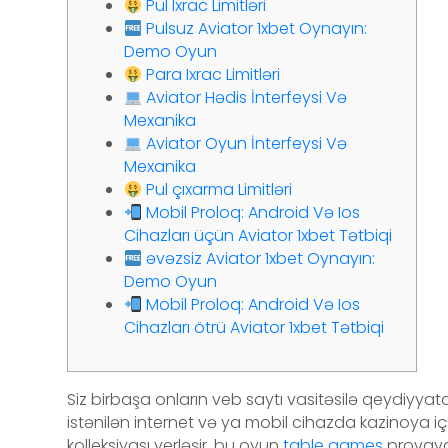
Pul Ixrac Limitləri
Pulsuz Aviator 1xbet Oynayın:
Demo Oyun
Para Ixrac Limitləri
Aviator Hədis İnterfeysi Və
Mexanika
Aviator Oyun İnterfeysi Və
Mexanika
Pul çıxarma Limitləri
Mobil Proloq: Android Və Ios
Cihazları üçün Aviator 1xbet Tətbiqi
əvəzsiz Aviator 1xbet Oynayın:
Demo Oyun
Mobil Proloq: Android Və Ios
Cihazları ötrü Aviator 1xbet Tətbiqi
Siz birbaşa onların veb saytı vasitəsilə qeydiyya
istənilən internet və ya mobil cihazda kazinoya iç 
kolleksiyası yerləşir, bu oyun
table games
provayder