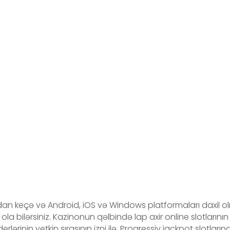
tdan keçə və Android, iOS və Windows platformaları daxil 
ola bilərsiniz. Kazinonun qəlbində lap axir online slotlarını
lərinin yetkin sırasının izni ilə. Proqressiv jackpot slotları