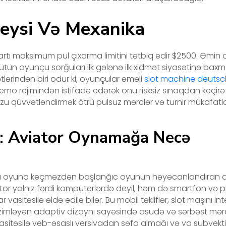
feysi Və Mexanika
tı maksimum pul çıxarma limitini tətbiq edir $2500. Əmin o
bütün oyunçu sorğuları ilk gələnə ilk xidmət siyasətinə bax
tlərindən biri odur ki, oyunçular əməli
slot machine deutsc
o rejimindən istifadə edərək onu risksiz sınaqdan keçirə b
u qüvvətləndirmək ötrü pulsuz mərclər və turnir mükafatlar
: Aviator Oynamağa Necə
la oyuna keçməzdən başlanğıc oyunun həyəcanlandıran a
viator yalnız fərdi kompüterlərdə deyil, həm də smartfon və p
sitəsilə əldə edilə bilər. Bu mobil təkliflər, slot maşını int
nzimləyən adaptiv dizaynı sayəsində asudə və sərbəst mər
asitəsilə veb-əsaslı versiyadan səfa almağı və ya subyekt