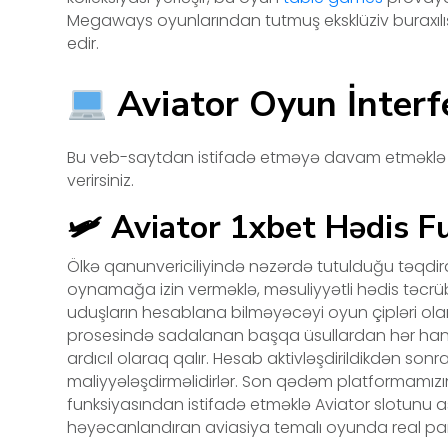
Megaways oyunlarından tutmuş eksklüziv buraxılış
edir.
Aviator Oyun İnter
Bu veb-saytdan istifadə etməyə davam etməklə siz K
verirsiniz.
🛩 Aviator 1xbet Hədis Fu
Ölkə qanunvericiliyində nəzərdə tutulduğu təqdird
oynamağa izin verməklə, məsuliyyətli hədis təcrübə
uduşların hesablana bilməyəcəyi oyun çipləri ola
prosesində sadalanan başqa üsullardan hər hansı biri
ardıcıl olaraq qalır. Hesab aktivləşdirildikdən sonr
maliyyələşdirməlidirlər. Son qədəm platformamızı
funksiyasından istifadə etməklə Aviator slotunu a
həyəcanlandıran aviasiya temalı oyunda real par