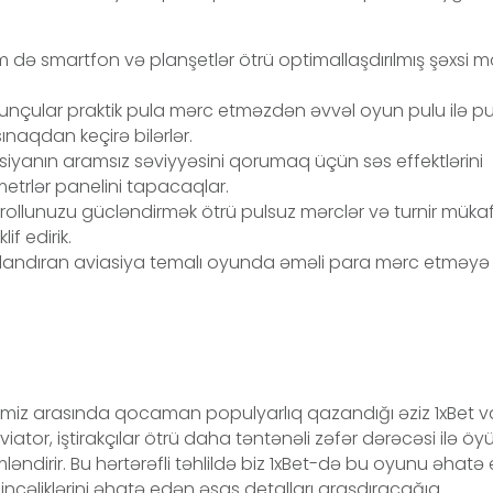
 də smartfon və planşetlər ötrü optimallaşdırılmış şəxsi m
yunçular praktik pula mərc etməzdən əvvəl oyun pulu ilə p
ınaqdan keçirə bilərlər.
iyanın aramsız səviyyəsini qorumaq üçün səs effektlərini
rlər panelini tapacaqlar.
llunuzu gücləndirmək ötrü pulsuz mərclər və turnir mükaf
f edirik.
nlandıran aviasiya temalı oyunda əməli para mərc etməyə
rimiz arasında qocaman populyarlıq qazandığı əziz 1xBet va
ator, iştirakçılar ötrü daha təntənəli zəfər dərəcəsi ilə öy
ndirir. Bu hərtərəfli təhlildə biz 1xBet-də bu oyunu əhatə
 incəliklərini əhatə edən əsas detalları araşdıracağıq.