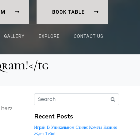
OM
BOOK TABLE
GALLERY
EXPLORE
CONTACT US
qram!</tg
n həzz
Recent Posts
Играй В Уникальном Стиле: Комета Казино
Ждет Тебя!