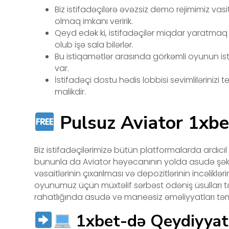
Biz istifadəçilərə əvəzsiz demo rejimimiz vas
olmaq imkanı veririk.
Qeyd edək ki, istifadəçilər miqdar yaratma
olub işə sala bilərlər.
Bu istiqamətlər arasında görkəmli oyunun ist
var.
İstifadəçi dostu hədis lobbisi sevimlilərini
malikdir.
Pulsuz Aviator 1xb
Biz istifadəçilərimizə bütün platformalarda ardıcı
bununla da Aviator həyəcanının yolda asudə şəkild
vəsaitlərinin çıxarılması və depozitlərinin incəliklə
oyunumuz üçün müxtəlif sərbəst ödəniş üsulları təq
rahatlığında asudə və maneəsiz əməliyyatları tə
1xbet-də Qeydiyyat