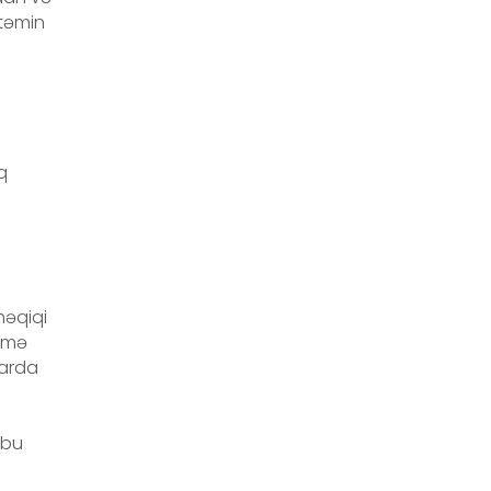
 təmin
q
həqiqi
ikmə
larda
 bu