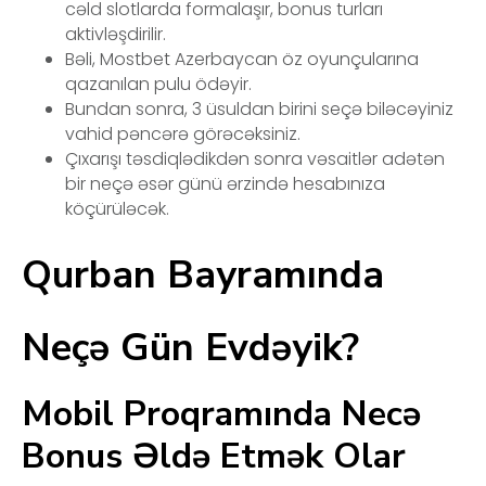
cəld slotlarda formalaşır, bonus turları
aktivləşdirilir.
Bəli, Mostbet Azerbaycan öz oyunçularına
qazanılan pulu ödəyir.
Bundan sonra, 3 üsuldan birini seçə biləcəyiniz
vahid pəncərə görəcəksiniz.
Çıxarışı təsdiqlədikdən sonra vəsaitlər adətən
bir neçə əsər günü ərzində hesabınıza
köçürüləcək.
Qurban Bayramında
Neçə Gün Evdəyik?
Mobil Proqramında Necə
Bonus Əldə Etmək Olar