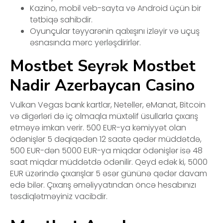
Kazino, mobil veb-sayta və Android üçün bir
tətbiqə sahibdir.
Oyunçular təyyarənin qalxışını izləyir və uçuş
əsnasında mərc yerləşdirirlər.
Mostbet Seyrək Mostbet
Nadir Azerbaycan Casino
Vulkan Vegas bank kartlar, Neteller, eManat, Bitcoin
və digərləri də iç olmaqla müxtəlif üsullarla çıxarış
etməyə imkan verir. 500 EUR-ya kəmiyyət olan
ödənişlər 5 dəqiqədən 12 saatə qədər müddətdə,
500 EUR-dən 5000 EUR-ya miqdar ödənişlər isə 48
saat miqdar müddətdə ödənilir. Qeyd edək ki, 5000
EUR üzərində çıxarışlar 5 əsər gününə qədər davam
edə bilər. Çıxarış əməliyyatından öncə hesabınızı
təsdiqlətməyiniz vacibdir.