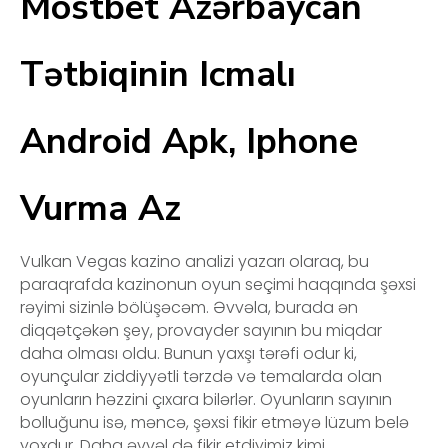
Mostbet Azərbaycan
Tətbiqinin Icmalı
Android Apk, Iphone
Vurma Az
Vulkan Vegas kazino analizi yazarı olaraq, bu
paraqrafda kazinonun oyun seçimi haqqında şəxsi
rəyimi sizinlə bölüşəcəm. Əvvəla, burada ən
diqqətçəkən şey, provayder sayının bu miqdar
daha olması oldu. Bunun yaxşı tərəfi odur ki,
oyunçular ziddiyyətli tərzdə və temalarda olan
oyunların həzzini çıxara bilərlər. Oyunların sayının
bolluğunu isə, məncə, şəxsi fikir etməyə lüzum belə
yoxdur. Daha əvvəl də fikir etdiyimiz kimi,