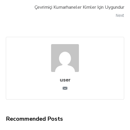
Çevrimiçi Kumarhaneler Kimler Için Uygundur
Next
user
Recommended Posts