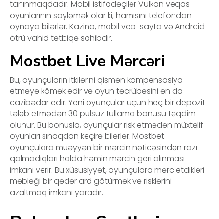
tanınmaqdadır. Mobil istifadəçilər Vulkan veqas
oyunlarının söyləmək olar ki, hamısını telefondan
oynaya bilərlər. Kazino, mobil veb-sayta və Android
ötrü vahid tətbiqə sahibdir.
Mostbet Live Mərcəri
Bu, oyunçuların itkilərini qismən kompensasiya
etməyə kömək edir və oyun təcrübəsini ən da
cazibədar edir. Yeni oyunçular üçün heç bir depozit
tələb etmədən 30 pulsuz tullama bonusu təqdim
olunur. Bu bonusla, oyunçular risk etmədən müxtəlif
oyunları sınaqdan keçirə bilərlər. Mostbet
oyunçulara müəyyən bir mərcin nəticəsindən razı
qalmadıqları halda həmin mərcin geri alınması
imkanı verir. Bu xüsusiyyət, oyunçulara mərc etdikləri
məbləği bir qədər ard götürmək və risklərini
azaltmaq imkanı yaradır.