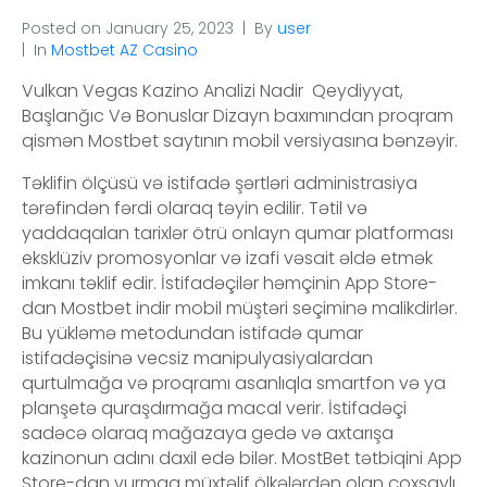
Posted on
January 25, 2023
By
user
In
Mostbet AZ Casino
Vulkan Vegas Kazino Analizi Nadir ️ Qeydiyyat,
Başlanğıc Və Bonuslar ️
Dizayn baxımından proqram
qismən Mostbet saytının mobil versiyasına bənzəyir.
Təklifin ölçüsü və istifadə şərtləri administrasiya
tərəfindən fərdi olaraq təyin edilir. Tətil və
yaddaqalan tarixlər ötrü onlayn qumar platforması
eksklüziv promosyonlar və izafi vəsait əldə etmək
imkanı təklif edir. İstifadəçilər həmçinin App Store-
dan Mostbet indir mobil müştəri seçiminə malikdirlər.
Bu yükləmə metodundan istifadə qumar
istifadəçisinə vecsiz manipulyasiyalardan
qurtulmağa və proqramı asanlıqla smartfon və ya
planşetə quraşdırmağa macal verir. İstifadəçi
sadəcə olaraq mağazaya gedə və axtarışa
kazinonun adını daxil edə bilər. MostBet tətbiqini App
Store-dan vurmaq müxtəlif ölkələrdən olan çoxsaylı