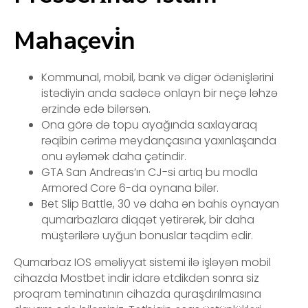
Mahaçevi̇n
Kommunal, mobil, bank və digər ödənişlərini
istədiyin anda sadəcə onlayn bir neçə ləhzə
ərzində edə bilərsən.
Ona görə də topu ayağında saxlayaraq
rəqibin cərimə meydançasına yaxınlaşanda
onu əyləmək daha çətindir.
GTA San Andreas’ın CJ-si artıq bu modla
Armored Core 6-da oynana bilər.
Bet Slip Battle, 30 və daha ən bahis oynayan
qumarbazlara diqqət yetirərək, bir daha
müştərilərə uyğun bonuslar təqdim edir.
Qumarbaz IOS əməliyyat sistemi ilə işləyən mobil
cihazda Mostbet indir idarə etdikdən sonra siz
proqram təminatının cihazda quraşdırılmasına