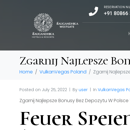
RESERVATION N
+91 80866
Zgarnij Najlepsze Bo
Home
VulkanVegas Poland
Zgarnij Najleps
Posted on
July 25, 2022
By
user
In
VulkanVegas P
Zgarnij Najlepsze Bonusy Bez Depozytu W Polsce
Feuer Speie