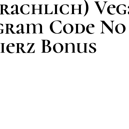
rachlich) Veg
gram Code No
ierz Bonus