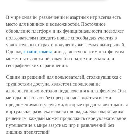
В мире онлайн-развлечений и азартных игр всегда есть
место для новинок и возможностей. Постоянное
обновление платформ и их функциональности позволяет
пользователям находить новые способы для участия в
увлекательных играх и получения желаемых выигрышей.
Однако,
казино комета
иногда доступ к этим платформам
может стать сложной задачей из-за технических или
географических ограничений.
Одним из решений для пользователей, столкнувшихся с
трудностями доступа, является использование
альтернативных методов подключения к платформам. Эти
методы позволяют без преград наслаждаться всеми
предложениями и услугами, которые предоставляет данная
виртуальная развлекательная площадка. Благодаря таким
решениям, каждый может продолжить свое увлекательное
путешествие в мире азартных игр и развлечений без
лишних препятствий.