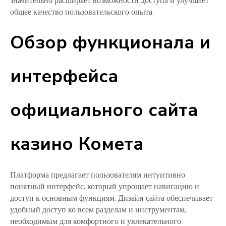
значительно расширяет возможности доступа и улучшает
общее качество пользовательского опыта.
Обзор функционала и
интерфейса
официального сайта
казино Комета
Платформа предлагает пользователям интуитивно
понятный интерфейс, который упрощает навигацию и
доступ к основным функциям. Дизайн сайта обеспечивает
удобный доступ ко всем разделам и инструментам,
необходимым для комфортного и увлекательного