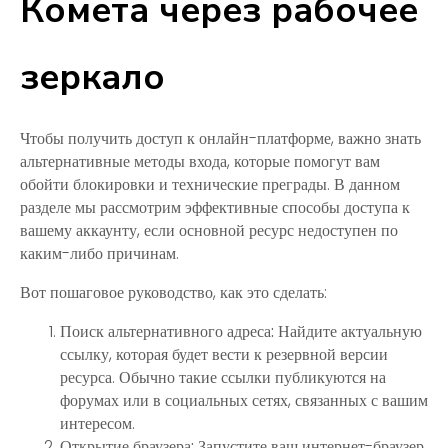
Комета через рабочее
зеркало
Чтобы получить доступ к онлайн-платформе, важно знать
альтернативные методы входа, которые помогут вам
обойти блокировки и технические преграды. В данном
разделе мы рассмотрим эффективные способы доступа к
вашему аккаунту, если основной ресурс недоступен по
каким-либо причинам.
Вот пошаговое руководство, как это сделать:
Поиск альтернативного адреса:
Найдите актуальную
ссылку, которая будет вести к резервной версии
ресурса. Обычно такие ссылки публикуются на
форумах или в социальных сетях, связанных с вашим
интересом.
Открытие браузера:
Запустите ваш интернет-браузер