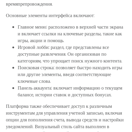
времяпрепровождения.
Основные элементы интерфейса включают:
Главное меню:
расположено в верхней части экрана
и включает ссылки на ключевые разделы, такие как
игры, акции и помощь.
Игровой лобби:
раздел, где представлены все
доступные развлечения. Он организован по
категориям, что упрощает поиск нужного контента.
Поисковая строка:
позволяет быстро находить игры
или другие элементы, введя соответствующие
ключевые слова.
Панель аккаунта:
включает информацию о текущем
балансе, истории ставок и доступных бонусах.
Платформа также обеспечивает доступ к различным
инструментам для управления учетной записью, включая
опции для пополнения счета, вывода средств и настройки
уведомлений. Визуальный стиль сайта выполнен в