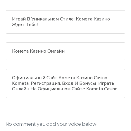
Играй В Уникальном Стиле: Комета Казино
Ждет Тебя!
Комета Казино Онлайн
Официальный Сайт Комета Казино Casino
Kometa: Регистрация, Вход И Бонусы ️ Играть
Онлайн На Официальном Сайте Kometa Casino
No comment yet, add your voice below!