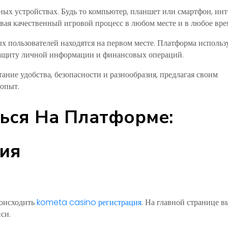
ых устройствах. Будь то компьютер, планшет или смартфон, ин
вая качественный игровой процесс в любом месте и в любое вре
х пользователей находятся на первом месте. Платформа использ
защиту личной информации и финансовых операций.
тание удобства, безопасности и разнообразия, предлагая своим
опыт.
ься На Платформе:
ия
роисходить
kometa casino регистрация
. На главной странице в
си.