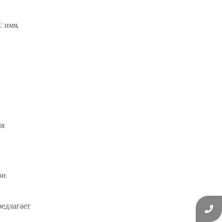
: имя,
ля
ои
редлагает