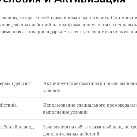
условиях, которые необходимо внимательно изучить. Они могут 
 определённых действий на платформе или участия в специальны
евременная активация подарка – ключ к успешному использован
первый депозит
Активируется автоматически после выполн
условий
ействий,
Использование специального промокода ил
выполнение условий
делённый период
Зачисляется на счёт в указанный день, не тр
дополнительных действий