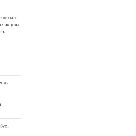
включать
х акциях.
ию.
ения
и
ебует