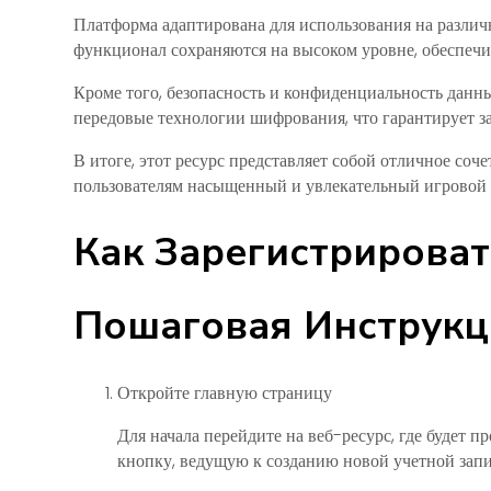
Платформа адаптирована для использования на различн
функционал сохраняются на высоком уровне, обеспечи
Кроме того, безопасность и конфиденциальность данны
передовые технологии шифрования, что гарантирует 
В итоге, этот ресурс представляет собой отличное соче
пользователям насыщенный и увлекательный игровой 
Как Зарегистрироват
Пошаговая Инструкц
Откройте главную страницу
Для начала перейдите на веб-ресурс, где будет п
кнопку, ведущую к созданию новой учетной запи