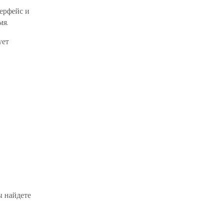
терфейс и
мя.
ует
ы найдете