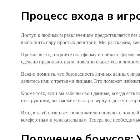
Процесс входа в игро
Доступ к любимым развлечениям предоставляется без 
выполнить пару простых действий. Мы расскажем, как 
Прежде всего, откройте платформу и найдите форму ав
сделано правильно, вы мгновенно окажетесь в личном 
Важно помнить
, что безопасность личных данных игр
делитесь ими с третьими лицами. Это поможет избежат
Кроме того, если вы забыли свои данные, всегда есть
инструкциям, вы сможете быстро вернуть доступ к пр
Вход в клуб позволяет пользователю получить полный
комфортным и увлекательным. Теперь все необходимые 
Получение бонусов: 