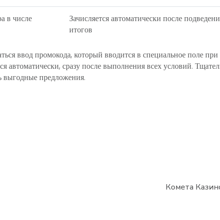
а в числе
Зачисляется автоматически после подведени
итогов
ься ввод промокода, который вводится в специальное поле при
ся автоматически, сразу после выполнения всех условий. Тщате
ть выгодные предложения.
Комета Казин