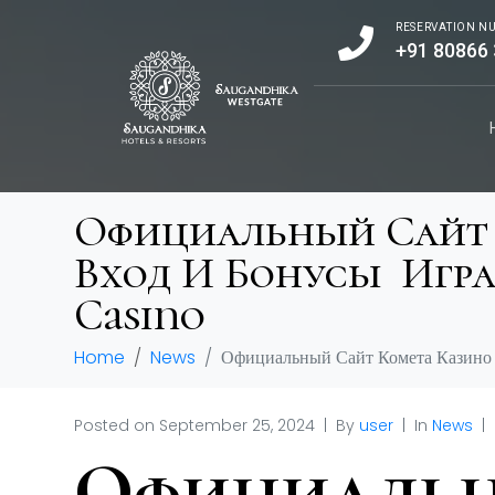
RESERVATION N
+91 80866
Официальный Сайт К
Вход И Бонусы ️ Иг
Casino
Home
News
Официальный Сайт Комета Казино
Posted on
September 25, 2024
By
user
In
News
Официальн