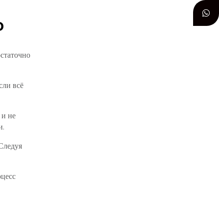
о
остаточно
сли всё
 и не
и.
 Следуя
оцесс