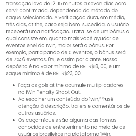
transação leva de 12-15 minutos a seven dias para
servir confirmada, dependendo do método de
saque selecionado. A verificação dura, em média,
três dias, at the, caso seja bem-sucedida, o usuário
receberá uma notificação. Trata-se de um bônus o
qual consiste em, quanto mais você ayudar de
eventos enel do 1Win, maior será o bônus. Por
exemplo, participando de 5 eventos, o bônus será
de 7%; 6 eventos, 8%, e assim por diante. Nosso
depósito é no valor mínimo de BRL R$18, 00, e um
saque mínimo é de BRL R$23, 00.
Faça os gols at the acumule multiplicadores
no 1Win Penalty Shoot Out.
Ao escolher um conteúdo do 1win,” “rusé
atenção à descrição, trailers e comentários de
outros usuários.
Os caça-níqueis são alguma das formas
conocidos de entretenimento no meio de os
usuários brasileiros na plataforma 1Win.