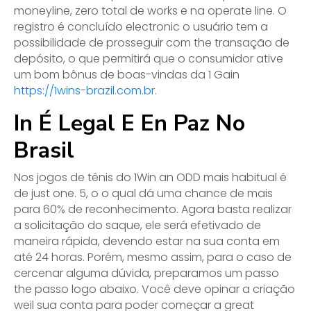
moneyline, zero total de works e na operate line. O
registro é concluído electronic o usuário tem a
possibilidade de prosseguir com the transação de
depósito, o que permitirá que o consumidor ative
um bom bônus de boas-vindas da 1 Gain
https://1wins-brazil.com.br
.
In É Legal E En Paz No
Brasil
Nos jogos de tênis do 1Win an ODD mais habitual é
de just one. 5, o o qual dá uma chance de mais
para 60% de reconhecimento. Agora basta realizar
a solicitação do saque, ele será efetivado de
maneira rápida, devendo estar na sua conta em
até 24 horas. Porém, mesmo assim, para o caso de
cercenar alguma dúvida, preparamos um passo
the passo logo abaixo. Você deve opinar a criação
weil sua conta para poder começar a great