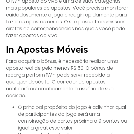
O 1Win aposto ao vivo é uma de suas categorias
mais populares de apostas. Você precisa monitorar
cuidadosamente o jogo e reagir rapidamente para
fazer as apostas certas. O site possui transmissões
diretas de correspondências nas quais você pode
fazer apostas ao vivo.
In Apostas Móveis
Para adquirir o bônus, é necessário realizar uma
aposta real de pelo menos R$ 50. O bônus de
recarga perform 1Win pode servir recebido a
qualquer depósito. O corredor de apostas
notificará automaticamente o usuário de sua
decisão.
O principal propósito do jogo é adivinhar qual
de participantes do jogo será uma
combinação de cartas próxima a 9 pontos ou
igual a great esse valor.