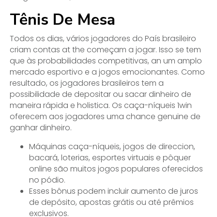
Tênis De Mesa
Todos os dias, vários jogadores do País brasileiro
criam contas at the começam a jogar. Isso se tem
que às probabilidades competitivas, an um amplo
mercado esportivo e a jogos emocionantes. Como
resultado, os jogadores brasileiros tem a
possibilidade de depositar ou sacar dinheiro de
maneira rápida e holistica. Os caça-níqueis 1win
oferecem aos jogadores uma chance genuine de
ganhar dinheiro.
Máquinas caça-níqueis, jogos de direccion,
bacará, loterias, esportes virtuais e pôquer
online são muitos jogos populares oferecidos
no pódio.
Esses bônus podem incluir aumento de juros
de depósito, apostas grátis ou até prêmios
exclusivos.