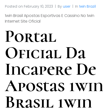
Posted on
February 10, 2023
By
user
In
1win Brazil
1win Brasil Apostas Esportivas E Cassino No 1win
Internet Site Oficial
Portal
Oficial Da
Incapere De
Apostas 1win
Brasil 1win