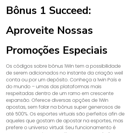
Bônus 1 Succeed:
Aproveite Nossas
Promoções Especiais
Os códigos sobre bônus 1Win tem a possibilidade
de serem adicionados no instante da criação weil
conta ou por um depósito. Conheça a 1win País e
do mundo – umas das plataformas mais
respeitadas dentro de um ramo em crescente
expansão. Oferece diversas opções de 1Win
apostas, sem falar na bônus super generosos de
até 500%. Os esportes virtuais são perfeitos afin de
aqueles que gostam de apostar na esportes, mas
prefere o universo virtual. Seu funcionamento é