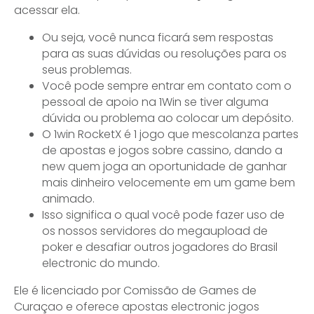
acessar ela.
Ou seja, você nunca ficará sem respostas
para as suas dúvidas ou resoluções para os
seus problemas.
Você pode sempre entrar em contato com o
pessoal de apoio na 1Win se tiver alguma
dúvida ou problema ao colocar um depósito.
O 1win RocketX é 1 jogo que mescolanza partes
de apostas e jogos sobre cassino, dando a
new quem joga an oportunidade de ganhar
mais dinheiro velocemente em um game bem
animado.
Isso significa o qual você pode fazer uso de
os nossos servidores do megaupload de
poker e desafiar outros jogadores do Brasil
electronic do mundo.
Ele é licenciado por Comissão de Games de
Curaçao e oferece apostas electronic jogos