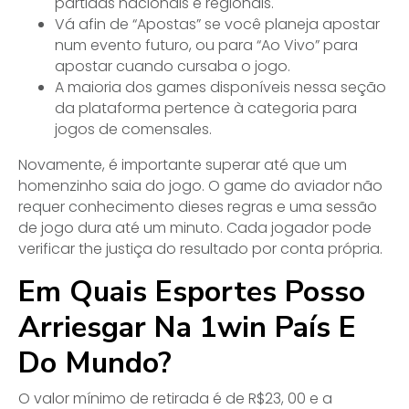
partidas nacionais e regionais.
Vá afin de “Apostas” se você planeja apostar
num evento futuro, ou para “Ao Vivo” para
apostar cuando cursaba o jogo.
A maioria dos games disponíveis nessa seção
da plataforma pertence à categoria para
jogos de comensales.
Novamente, é importante superar até que um
homenzinho saia do jogo. O game do aviador não
requer conhecimento dieses regras e uma sessão
de jogo dura até um minuto. Cada jogador pode
verificar the justiça do resultado por conta própria.
Em Quais Esportes Posso
Arriesgar Na 1win País E
Do Mundo?
O valor mínimo de retirada é de R$23, 00 e a