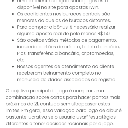
Uma excelente seleção sobre jogos está
disponível no site para apostas 1Win.
Os coeficientes nos buracos centrais são
menores do que os de buracos distantes.
Para comprar o bônus, é necessário realizar
alguma aposta real de pelo menos R$ 50.
São aceitos vários métodos de pagamento,
incluindo cartões de crédito, boleto bancário,
Pics, transferência bancária, criptomoedas,
etc.
Nossos agentes de atendimento ao cliente
receberam treinamento completo no
manuseio de dados associados ao registro.
O objetivo principal do jogo é comprar uma
combinação sobre cartas para hacer pontos mais
próximos de 21, contudo sem ultrapassar estes
limites. Em geral, essa variação para jogo de albur é
bastante lucrativa se o usuario usar” “estratégias
diferentes e tener decisões racionais por o jogo.