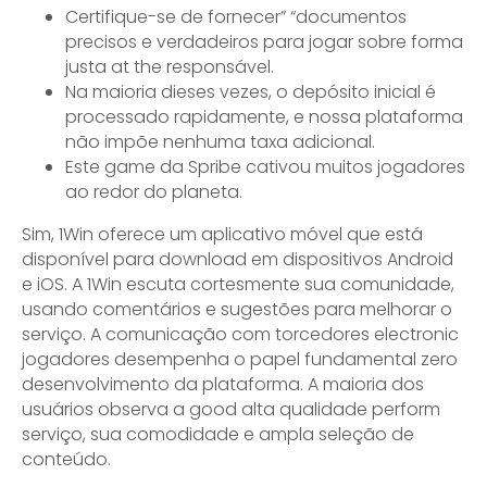
Certifique-se de fornecer” “documentos
precisos e verdadeiros para jogar sobre forma
justa at the responsável.
Na maioria dieses vezes, o depósito inicial é
processado rapidamente, e nossa plataforma
não impõe nenhuma taxa adicional.
Este game da Spribe cativou muitos jogadores
ao redor do planeta.
Sim, 1Win oferece um aplicativo móvel que está
disponível para download em dispositivos Android
e iOS. A 1Win escuta cortesmente sua comunidade,
usando comentários e sugestões para melhorar o
serviço. A comunicação com torcedores electronic
jogadores desempenha o papel fundamental zero
desenvolvimento da plataforma. A maioria dos
usuários observa a good alta qualidade perform
serviço, sua comodidade e ampla seleção de
conteúdo.