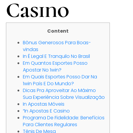
Casino
Content
Bônus Generosos Para Boas-
vindas
In É Legal E Tranquilo No Brasil
Em Quantos Esportes Posso
Apostar No 1win?
Em Quais Esportes Posso Dar Na
1win País E Do Mundo?
Dicas Pra Aproveitar Ao Máximo
Sua Experiência Sobre Visualização
In Apostas Móveis
“In Apostas E Casino
Programa De Fidelidade: Benefícios
Para Clientes Regulares
Tênis De Mesa