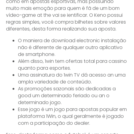
como em apostas esportivas, mas possuindo
muito mais emoção para quem é fã de um bom
vídeo-game at the vai se ientificar. O Keno possui
regras simples, você compra bilhetes sobre valores
diferentes, desta forma realizando sua aposta.
O maniera de download electronic instalação
não é diferente de qualquer outro aplicativo
de smartphone.
Além disso, 1win tem ofertas total para cassino
quanto para esportes.
Uma assinatura do 1win TV dá acesso an uma
ampla variedade de conteúdo.
As promoções sazonais são dedicadas a
good um determinado feriado ou an o
determinado jogo.
Esse jogo é um jogo para apostas popular em
plataforma 1Win, o qual geralmente é jogado
com a participação do dealer.