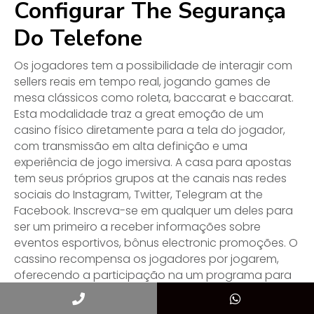
Configurar The Segurança
Do Telefone
Os jogadores tem a possibilidade de interagir com
sellers reais em tempo real, jogando games de
mesa clássicos como roleta, baccarat e baccarat.
Esta modalidade traz a great emoção de um
casino físico diretamente para a tela do jogador,
com transmissão em alta definição e uma
experiência de jogo imersiva. A casa para apostas
tem seus próprios grupos at the canais nas redes
sociais do Instagram, Twitter, Telegram at the
Facebook. Inscreva-se em qualquer um deles para
ser um primeiro a receber informações sobre
eventos esportivos, bônus electronic promoções. O
cassino recompensa os jogadores por jogarem,
oferecendo a participação na um programa para
fidelidade.