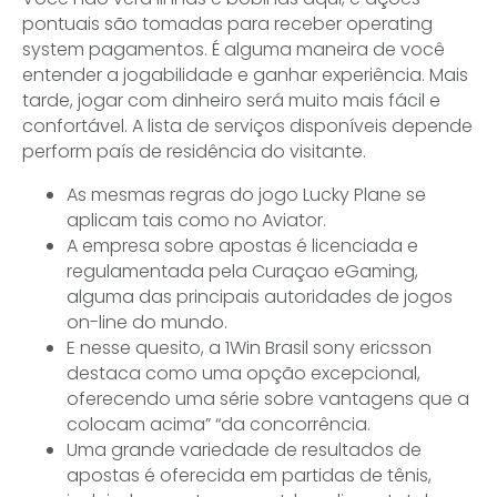
pontuais são tomadas para receber operating
system pagamentos. É alguma maneira de você
entender a jogabilidade e ganhar experiência. Mais
tarde, jogar com dinheiro será muito mais fácil e
confortável. A lista de serviços disponíveis depende
perform país de residência do visitante.
As mesmas regras do jogo Lucky Plane se
aplicam tais como no Aviator.
A empresa sobre apostas é licenciada e
regulamentada pela Curaçao eGaming,
alguma das principais autoridades de jogos
on-line do mundo.
E nesse quesito, a 1Win Brasil sony ericsson
destaca como uma opção excepcional,
oferecendo uma série sobre vantagens que a
colocam acima” “da concorrência.
Uma grande variedade de resultados de
apostas é oferecida em partidas de tênis,