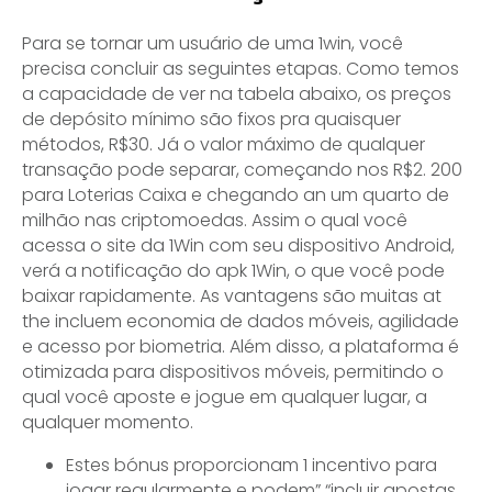
Para se tornar um usuário de uma 1win, você
precisa concluir as seguintes etapas. Como temos
a capacidade de ver na tabela abaixo, os preços
de depósito mínimo são fixos pra quaisquer
métodos, R$30. Já o valor máximo de qualquer
transação pode separar, começando nos R$2. 200
para Loterias Caixa e chegando an um quarto de
milhão nas criptomoedas. Assim o qual você
acessa o site da 1Win com seu dispositivo Android,
verá a notificação do apk 1Win, o que você pode
baixar rapidamente. As vantagens são muitas at
the incluem economia de dados móveis, agilidade
e acesso por biometria. Além disso, a plataforma é
otimizada para dispositivos móveis, permitindo o
qual você aposte e jogue em qualquer lugar, a
qualquer momento.
Estes bónus proporcionam 1 incentivo para
jogar regularmente e podem” “incluir apostas