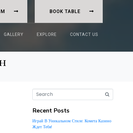
OM
BOOK TABLE
GALLERY
EXPLORE
CONTACT US
ин
Recent Posts
е
Играй В Уникальном Стиле: Комета Казино
Ждет Тебя!