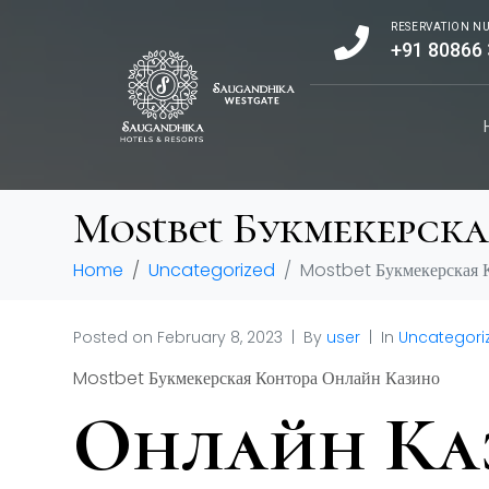
RESERVATION N
+91 80866
Mostbet Букмекерск
Home
Uncategorized
Mostbet Букмекерская 
Posted on
February 8, 2023
By
user
In
Uncategori
Mostbet Букмекерская Контора Онлайн Казино
Онлайн Каз