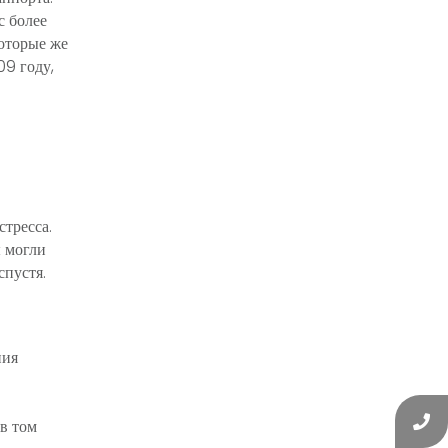
с более
которые же
09 году,
стресса.
 могли
спустя.
ния
в том