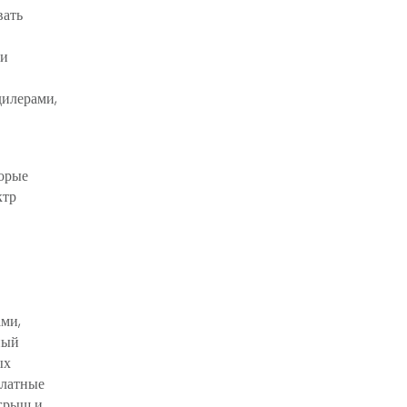
вать
 и
дилерами,
торые
ктр
ми,
ный
ых
платные
игрыш и