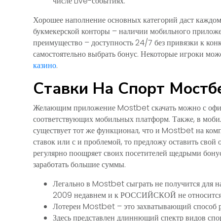
числе Live-событиях.
Хорошее наполнение основных категорий даст каждом
букмекерской конторы – наличии мобильного приложе
преимущество – доступность 24/7 без привязки к кон
самостоятельно выбрать бонус. Некоторые игроки мож
казино
.
Ставки На Спорт Мостб
Желающим приложение Mostbet скачать можно с офиц
соответствующих мобильных платформ. Также, в мобил
существует тот же функционал, что и Mostbet на комп
ставок или с и проблемой, то предложу оставить свой
регулярно поощряет своих посетителей щедрыми бонус
заработать большие суммы.
Легально в Mostbet сыграть не получится для н
2009 недавнем и к РОССИЙСКОЙ не относится
Лотереи Mostbet – это захватывающий способ р
Здесь представлен длиннющий спектр видов спорт