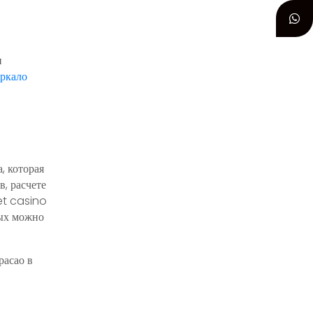
и
еркало
, которая
, расчете
et casino
рых можно
расао в