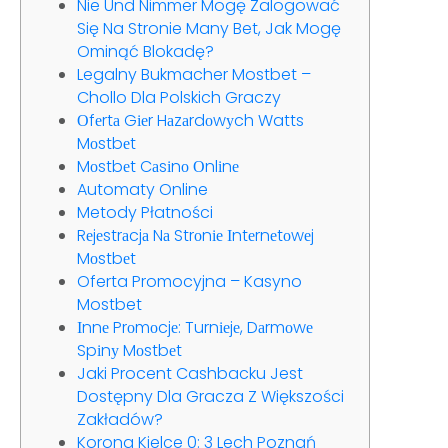
Nie Und Nimmer Mogę Zalogować
Się Na Stronie Many Bet, Jak Mogę
Ominąć Blokadę?
Legalny Bukmacher Mostbet –
Chollo Dla Polskich Graczy
Оfеrtа Gіеr Hаzаrdоwуch Watts
Mоstbеt
Mоstbеt Cаsіnо Оnlіnе
Automaty Online
Metody Płatności
Rеjеstrаcjа Nа Strоnіе Іntеrnеtоwеj
Mоstbеt
Oferta Promocyjna – Kasyno
Mostbet
Іnnе Prоmоcjе: Turnіеjе, Dаrmоwе
Spіnу Mоstbеt
Jaki Procent Cashbacku Jest
Dostępny Dla Gracza Z Większości
Zakładów?
Korona Kielce 0: 3 Lech Poznań