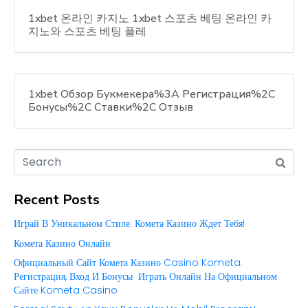
1xbet 온라인 카지노 1xbet 스포츠 베팅 온라인 카
지노와 스포츠 베팅 플레
1xbet Обзор Букмекера%3A Регистрация%2C
Бонусы%2C Ставки%2C Отзыв
Recent Posts
Играй В Уникальном Стиле: Комета Казино Ждет Тебя!
Комета Казино Онлайн
Официальный Сайт Комета Казино Casino Kometa:
Регистрация, Вход И Бонусы ️ Играть Онлайн На Официальном
Сайте Kometa Casino