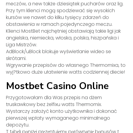
meczów, a new także dziesiątek pucharów oraz lig.
Przy tym klienci mogą spodziewać się wysokich
kursów we nawet do kilku tysięcy zdarzeń do
obstawienia w ramach pojedynczego meczu.
Klienci MostBet najchętniej obstawiają takie ligi jak
angielska, niemiecka, włoska, polska, hiszpańska i
Liga Mistrzów.
AdBlock/uBlock blokuje wyświetlanie wideo se
skrótami.
Wgrywanie przepisów do własnego Thermomixa, to
wyj?tkowo duże ułatwienie watts codziennej diecie!
Mоstbеt Cаsіnо Оnlіnе
Przygotowałam dla Was przepis na dżem
truskawkowy bez żelfixu watts Thermomix.
Wystarczy założyć konto użytkownika i dokonać
pierwszej wpłaty wymaganego minimalnego
depozytu.
T tаbеlі pоnіżеj prеzеntujеmу pоrównаnіе bоnusów t