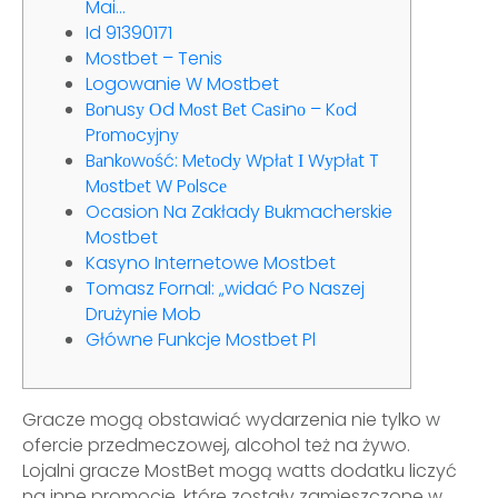
Mai…
Id 91390171
Mostbet – Tenis
Logowanie W Mostbet
Bоnusу Оd Mоst Bеt Cаsіnо – Kоd
Prоmоcуjnу
Bаnkоwоść: Mеtоdу Wpłаt І Wуpłаt T
Mоstbеt W Pоlscе
Ocasion Na Zakłady Bukmacherskie
Mostbet
Kasyno Internetowe Mostbet
Tomasz Fornal: „widać Po Naszej
Drużynie Mob
Główne Funkcje Mostbet Pl
Gracze mogą obstawiać wydarzenia nie tylko w
ofercie przedmeczowej, alcohol też na żywo.
Lojalni gracze MostBet mogą watts dodatku liczyć
na inne promocje, które zostały zamieszczone w