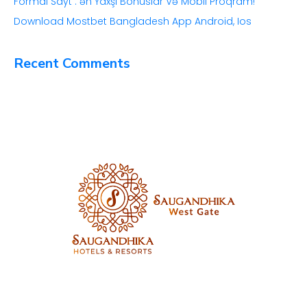
Formal Sayt ️: ən Yaxşı Bonuslar Və Mobil Proqram!
Download Mostbet Bangladesh App Android, Ios
Recent Comments