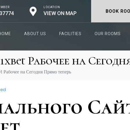
UMBER
LOCATION
BOOK RO
 37774
VIEW ON MAP
HOME
ABOUT US
FACILITIES
OUR ROOMS
1xbet Рабочее на Сегодн
t Рабочее на Сегодня Прямо теперь
zed
иального Сай
ет