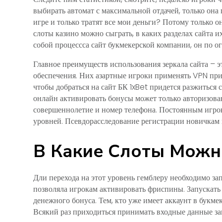
выбирать автомат с максимальной отдачей, только она
игре и только тратят все мои деньги? Потому только 
слоты казино можно сыграть, в каких разделах сайта и
собой процессса сайт букмекерской компании, он по 
Главное преимуществ использования зеркала сайта – 
обеспечения. Них азартные игроки применять VPN при
чтобы добраться на сайт БК 1xBet придется разжитьс
онлайн активировать бонусы может только авторизова
совершеннолетие и номер телефона. Постоянным игрок
уровней. Псевдорасследование регистрации новичкам 
В Какие Слоты Можно
Дли перехода на этот уровень гемблеру необходимо з
позволяла игрокам активировать фриспины. Запускат
денежного бонуса. Тем, кто уже имеет аккаунт в букме
Всякий раз приходиться принимать входные данные зан