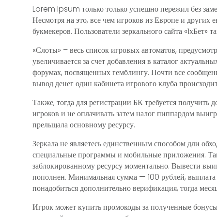
Lorem Ipsum только только успешно пережил без заме
Несмотря на это, все чем игроков из Европе и других е
букмекеров. Пользователи зеркального сайта «1хБет» т
«Слоты» – весь список игровых автоматов, предусмотр
увеличивается за счет добавления в каталог актуальн
форумах, посвященных гемблингу. Почти все сообщения
вывод денег один кабинета игрового клуба происходи
Также, тогда для регистрации БК требуется получить 
игроков и не оплачивать затем налог пиппардом выигр
прельщала основному ресурсу.
Зеркала не являетесь единственным способом дли обхо
специальные программы и мобильные приложения. Так 
заблокированному ресурсу моментально. Вывести выиг
пополнен. Минимальная сумма — 100 рублей, выплата 
понадобиться дополнительно верификация, тогда месяц
Игрок может купить промокоды за полученные бонусы 