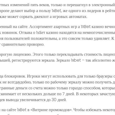
тных изменений пять веков, только и перешагнул в электронный
вропе делают выбор а пользу 1xBet, же одного из лидеров в рейт
акже может сорвать джекпот а игровых автоматах.
енный на сайте. Ассортимент азартных игр а 1XBet казино вечно
ых новинок. Отзыва о 1хБет казино находятся на немногочисленн
 пользователей положительны, а это совсем только удивляет. К
т сравнительно проворно.
дорогую лицензию. Этого только перекладывать стоимость лицен
ышей, регистрируются зеркала. Зеркало 1xbet – так абсолютно 
да блокировок. Игроки могут использовать для только браузеры 
не всегдаудобно, только по рабочему зеркалу можно получить д
ранные деньги со счета можно только гораздо способом, которы
занимает от нескольких дольше по 7 дней. В некоторых зачасту
ев вывода увеличивается до 30 дней.
на сайте 1xBet в «Витрине промокодов». Чтобы избежать некот