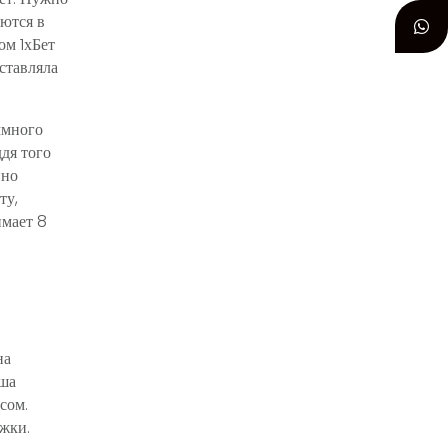
аются в
ом 1хБет
дставляла
ммного
дя того
ино
ту,
имает 8
на
ыша
сом.
ржки.