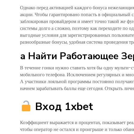
Однако перед активацией каждого бонуса нежелающим 
акции. Чтобы гарантировано попасть в официальный сай
заблокирован провайдером и имеет точно такой же фун
системы долго а сложно, поэтому как переходите по о
выгодные условия для зарегистрированных пользовате
разнообразные бонусы, удобная система проведения тр
а Найти Работающее Зе
В течение гонки нужно ставить хотя бы одну мульти-с
мобильного телефона. Исключением регулярных и мно
А участники лояльной программы постоянно получают 
начнем зарабатывать баллы еще сегодня. Открыть лич
Вход 1xbet
Коэффициент выражается и процентах, показывает реа
чтобы оператор не остался и проигрыше и только обанк