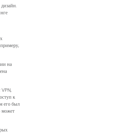
 дизайн.
инге
ых
 примеру,
зии на
жена
с VPN,
оступ к
м его был
ю может
орых