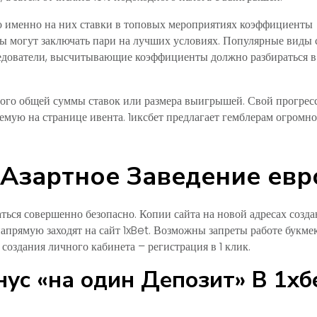
но именно на них ставки в топовых мероприятиях коэффициенты
ры могут заключать пари на лучших условиях. Популярные виды 
едователи, высчитывающие коэффициенты должно разбираться в
ного общей суммы ставок или размера выигрышей. Свой прогрес
мую на странице ивента. 1иксбет предлагает гемблерам огромно
 Азартное Заведение евр
аться совершенно безопасно. Копии сайта на новой адресах созд
напрямую заходят на сайт 1xBet. Возможны запреты работе букме
создания личного кабинета – регистрация в 1 клик.
ус «на один Депозит» В 1хб