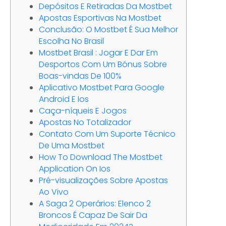
Depósitos E Retiradas Da Mostbet
Apostas Esportivas Na Mostbet
Conclusão: O Mostbet É Sua Melhor
Escolha No Brasil
Mostbet Brasil : Jogar E Dar Em
Desportos Com Um Bónus Sobre
Boas-vindas De 100%
Aplicativo Mostbet Para Google
Android E Ios
Caça-níqueis E Jogos
Apostas No Totalizador
Contato Com Um Suporte Técnico
De Uma Mostbet
How To Download The Mostbet
Application On Ios
Pré-visualizações Sobre Apostas
Ao Vivo
A Saga 2 Operários: Elenco 2
Broncos É Capaz De Sair Da