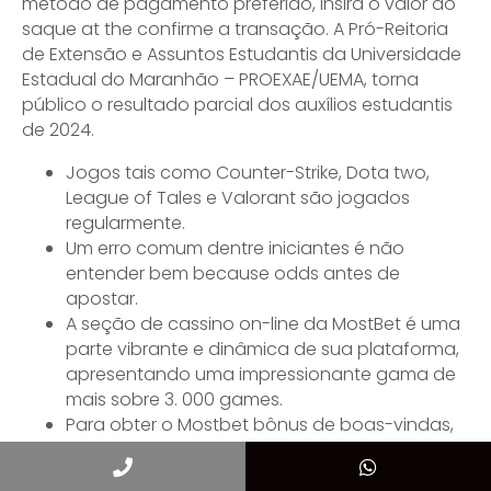
método de pagamento preferido, insira o valor do
saque at the confirme a transação. A Pró-Reitoria
de Extensão e Assuntos Estudantis da Universidade
Estadual do Maranhão – PROEXAE/UEMA, torna
público o resultado parcial dos auxílios estudantis
de 2024.
Jogos tais como Counter-Strike, Dota two,
League of Tales e Valorant são jogados
regularmente.
Um erro comum dentre iniciantes é não
entender bem because odds antes de
apostar.
A seção de cassino on-line da MostBet é uma
parte vibrante e dinâmica de sua plataforma,
apresentando uma impressionante gama de
mais sobre 3. 000 games.
Para obter o Mostbet bônus de boas-vindas,
o jogador tem que fazer um depósito a partir
para 25, 00 BRL até o valor máximo de one.