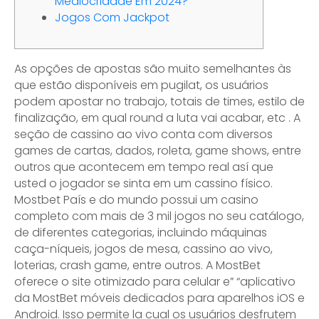
Mediocridade Em 2024?
Jogos Com Jackpot
As opções de apostas são muito semelhantes às
que estão disponíveis em pugilat, os usuários
podem apostar no trabajo, totais de times, estilo de
finalização, em qual round a luta vai acabar, etc . A
seção de cassino ao vivo conta com diversos
games de cartas, dados, roleta, game shows, entre
outros que acontecem em tempo real así que
usted o jogador se sinta em um cassino físico.
Mostbet País e do mundo possui um casino
completo com mais de 3 mil jogos no seu catálogo,
de diferentes categorias, incluindo máquinas
caça-níqueis, jogos de mesa, cassino ao vivo,
loterias, crash game, entre outros. A MostBet
oferece o site otimizado para celular e” “aplicativo
da MostBet móveis dedicados para aparelhos iOS e
Android. Isso permite la cual os usuários desfrutem