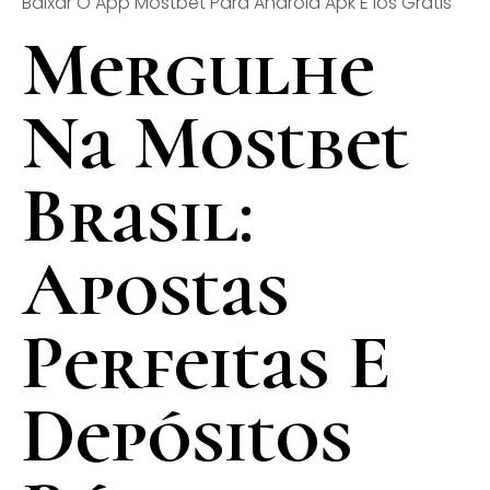
Baixar O App Mostbet Para Android Apk E Ios Grátis
Mergulhe
Na Mostbet
Brasil:
Apostas
Perfeitas E
Depósitos