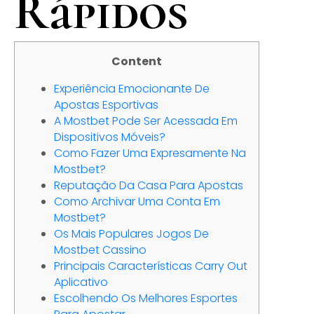
Rápidos
Content
Experiência Emocionante De
Apostas Esportivas
A Mostbet Pode Ser Acessada Em
Dispositivos Móveis?
Como Fazer Uma Expresamente Na
Mostbet?
Reputação Da Casa Para Apostas
Como Archivar Uma Conta Em
Mostbet?
Os Mais Populares Jogos De
Mostbet Cassino
Principais Características Carry Out
Aplicativo
Escolhendo Os Melhores Esportes