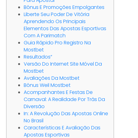
Para Apostar
Bônus E Promoções Empolgantes
Liberte Seu Poder De Vitória
Aprendendo Os Principais
Elementos Das Apostas Esportivas
Com A Parimatch
Guia Rápido Pro Registro Na
Mostbet
Resultados”
Versão Do Internet Site Móvel Da
Mostbet
Avaliações Da Mostbet
Bônus Weil Mostbet
Acompanhantes E Festas De
Carnaval: A Realidade Por Trás Da
Diversão
In: A Revolução Das Apostas Online
No Brasil
Características E Avaliação Das
Apostas Esportivas