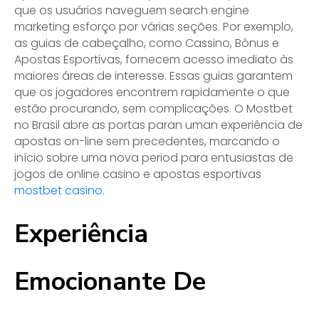
que os usuários naveguem search engine
marketing esforço por várias seções. Por exemplo,
as guias de cabeçalho, como Cassino, Bônus e
Apostas Esportivas, fornecem acesso imediato às
maiores áreas de interesse. Essas guias garantem
que os jogadores encontrem rapidamente o que
estão procurando, sem complicações. O Mostbet
no Brasil abre as portas paran uman experiência de
apostas on-line sem precedentes, marcando o
início sobre uma nova period para entusiastas de
jogos de online casino e apostas esportivas
mostbet casino
.
Experiência
Emocionante De