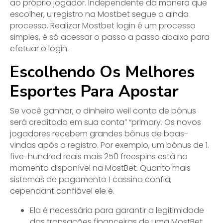
ao próprio jogador. Independente da manera que
escolher, u registro na Mostbet segue o ainda
processo. Realizar Mostbet login é um processo
simples, é só acessar o passo a passo abaixo para
efetuar o login.
Escolhendo Os Melhores
Esportes Para Apostar
Se você ganhar, o dinheiro weil conta de bônus
será creditado em sua conta” “primary. Os novos
jogadores recebem grandes bônus de boas-
vindas após o registro. Por exemplo, um bônus de 1.
five-hundred reais mais 250 freespins está no
momento disponível na MostBet. Quanto mais
sistemas de pagamento 1 cassino confia,
cependant confiável ele é.
Ela é necessária para garantir a legitimidade
das transações financeiras de uma MostBet