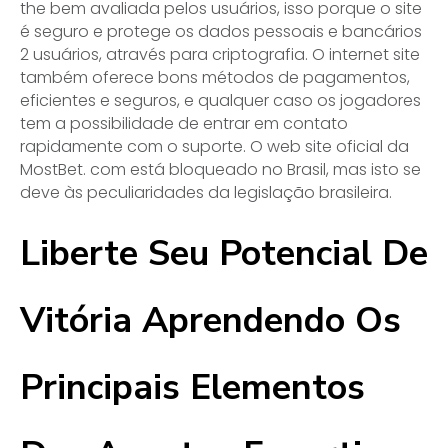
the bem avaliada pelos usuários, isso porque o site
é seguro e protege os dados pessoais e bancários
2 usuários, através para criptografia. O internet site
também oferece bons métodos de pagamentos,
eficientes e seguros, e qualquer caso os jogadores
tem a possibilidade de entrar em contato
rapidamente com o suporte. O web site oficial da
MostBet. com está bloqueado no Brasil, mas isto se
deve às peculiaridades da legislação brasileira.
Liberte Seu Potencial De
Vitória Aprendendo Os
Principais Elementos