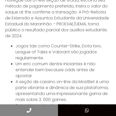
navegue até a new seção de tirada, escolha seu
método de pagamento preferido, insira o valor do
saque at the confirme a transação. A Pró-Reitoria
de Extensão e Assuntos Estudantis da Universidade
Estadual do Maranhão – PROEXAE/UEMA, torna
público o resultado parcial dos auxílios estudantis
de 2024.
Jogos tais como Counter-Strike, Dota two,
League of Tales e Valorant são jogados
regularmente.
Um erro comum dentre iniciantes é não
entender bem because odds antes de
apostar.
A seção de cassino on-line da MostBet é uma
parte vibrante e dinâmica de sua plataforma,
apresentando uma impressionante gama de
mais sobre 3. 000 games.
Para obter o Mostbet bônus de boas-vindas,
o jogador tem que fazer um depósito a partir