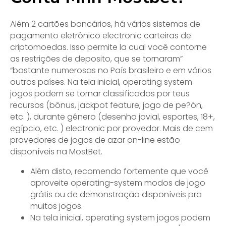
Além 2 cartões bancários, há vários sistemas de
pagamento eletrônico electronic carteiras de
criptomoedas. Isso permite la cual você contorne
as restrições de deposito, que se tornaram”
“bastante numerosas no País brasileiro e em vários
outros países. Na tela inicial, operating system
jogos podem se tornar classificados por teus
recursos (bônus, jackpot feature, jogo de pe?ón,
etc. ), durante gênero (desenho jovial, esportes, 18+,
egípcio, etc. ) electronic por provedor. Mais de cem
provedores de jogos de azar on-line estão
disponíveis na MostBet.
Além disto, recomendo fortemente que você
aproveite operating-system modos de jogo
grátis ou de demonstração disponíveis pra
muitos jogos.
Na tela inicial, operating system jogos podem