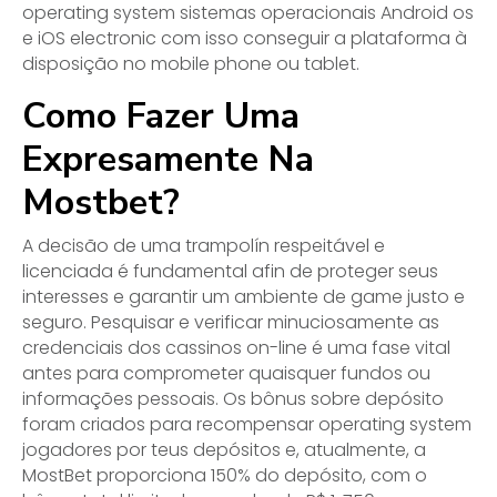
operating system sistemas operacionais Android os
e iOS electronic com isso conseguir a plataforma à
disposição no mobile phone ou tablet.
Como Fazer Uma
Expresamente Na
Mostbet?
A decisão de uma trampolín respeitável e
licenciada é fundamental afin de proteger seus
interesses e garantir um ambiente de game justo e
seguro. Pesquisar e verificar minuciosamente as
credenciais dos cassinos on-line é uma fase vital
antes para comprometer quaisquer fundos ou
informações pessoais. Os bônus sobre depósito
foram criados para recompensar operating system
jogadores por teus depósitos e, atualmente, a
MostBet proporciona 150% do depósito, com o