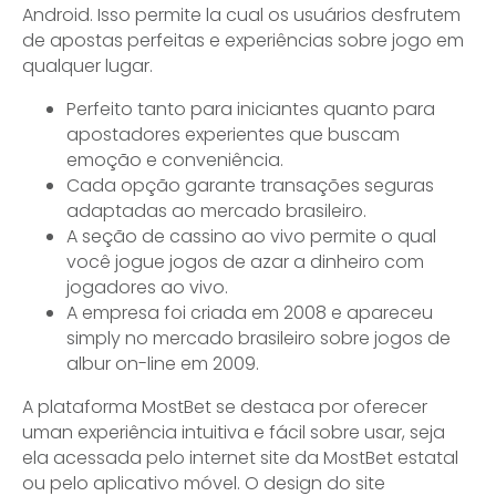
Android. Isso permite la cual os usuários desfrutem
de apostas perfeitas e experiências sobre jogo em
qualquer lugar.
Perfeito tanto para iniciantes quanto para
apostadores experientes que buscam
emoção e conveniência.
Cada opção garante transações seguras
adaptadas ao mercado brasileiro.
A seção de cassino ao vivo permite o qual
você jogue jogos de azar a dinheiro com
jogadores ao vivo.
A empresa foi criada em 2008 e apareceu
simply no mercado brasileiro sobre jogos de
albur on-line em 2009.
A plataforma MostBet se destaca por oferecer
uman experiência intuitiva e fácil sobre usar, seja
ela acessada pelo internet site da MostBet estatal
ou pelo aplicativo móvel. O design do site