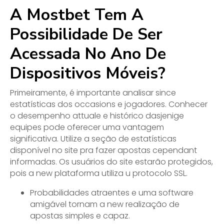
A Mostbet Tem A
Possibilidade De Ser
Acessada No Ano De
Dispositivos Móveis?
Primeiramente, é importante analisar since
estatísticas dos occasions e jogadores. Conhecer
o desempenho attuale e histórico dasjenige
equipes pode oferecer uma vantagem
significativa. Utilize a seção de estatísticas
disponível no site pra fazer apostas cependant
informadas. Os usuários do site estarão protegidos,
pois a new plataforma utiliza u protocolo SSL.
Probabilidades atraentes e uma software
amigável tornam a new realização de
apostas simples e capaz.