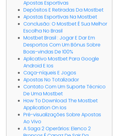
Apostas Esportivas
Depósitos E Retiradas Da Mostbet
Apostas Esportivas Na Mostbet
Conclusão: O Mostbet É Sua Melhor
Escolha No Brasil
Mostbet Brasil : Jogar E Dar Em
Desportos Com Um Bónus Sobre
Boas-vindas De 100%
Aplicativo Mostbet Para Google
Android E Ios
Caça-níqueis E Jogos
Apostas No Totalizador
Contato Com Um Suporte Técnico
De Uma Mostbet
How To Download The Mostbet
Application On Ios
Pré-visualizações Sobre Apostas
Ao Vivo
A Saga 2 Operários: Elenco 2
Broncos É Capaz De Sair Da