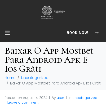
BOOK NOW
Baixar O App Mostbet
Para Android Apk E
Ios Gráti
Home
Uncategorized
Baixar O App Mostbet Para Android Apk E Ios Gráti
Posted on
August 4, 2024
By
user
In
Uncategorized
Leave a comment