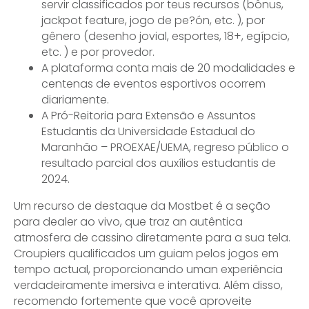
servir classificados por teus recursos (bônus,
jackpot feature, jogo de pe?ón, etc. ), por
gênero (desenho jovial, esportes, 18+, egípcio,
etc. ) e por provedor.
A plataforma conta mais de 20 modalidades e
centenas de eventos esportivos ocorrem
diariamente.
A Pró-Reitoria para Extensão e Assuntos
Estudantis da Universidade Estadual do
Maranhão – PROEXAE/UEMA, regreso público o
resultado parcial dos auxílios estudantis de
2024.
Um recurso de destaque da Mostbet é a seção
para dealer ao vivo, que traz an autêntica
atmosfera de cassino diretamente para a sua tela.
Croupiers qualificados um guiam pelos jogos em
tempo actual, proporcionando uman experiência
verdadeiramente imersiva e interativa. Além disso,
recomendo fortemente que você aproveite