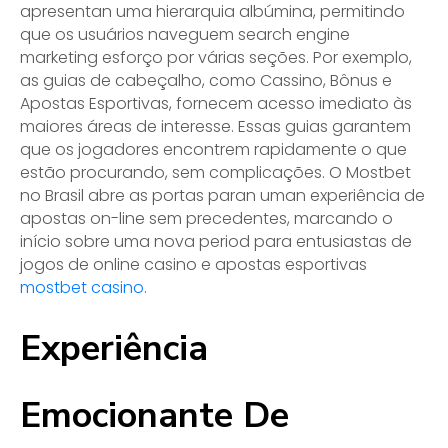
apresentan uma hierarquia albúmina, permitindo
que os usuários naveguem search engine
marketing esforço por várias seções. Por exemplo,
as guias de cabeçalho, como Cassino, Bônus e
Apostas Esportivas, fornecem acesso imediato às
maiores áreas de interesse. Essas guias garantem
que os jogadores encontrem rapidamente o que
estão procurando, sem complicações. O Mostbet
no Brasil abre as portas paran uman experiência de
apostas on-line sem precedentes, marcando o
início sobre uma nova period para entusiastas de
jogos de online casino e apostas esportivas
mostbet casino
.
Experiência
Emocionante De