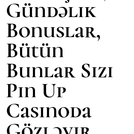
Gündəlik
Bonuslar,
Bütün
Bunlar Sizi
Pin Up
Casinoda
Gözləyir