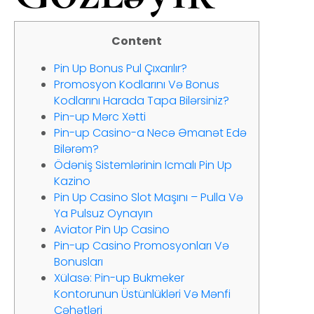
Content
Pin Up Bonus Pul Çıxarılır?
Promosyon Kodlarını Və Bonus
Kodlarını Harada Tapa Bilərsiniz?
Pin-up Mərc Xətti
Pin-up Casino-a Necə Əmanət Edə
Bilərəm?
Ödəniş Sistemlərinin Icmalı Pin Up
Kazino
Pin Up Casino Slot Maşını – Pulla Və
Ya Pulsuz Oynayın
Aviator Pin Up Casino
Pin-up Casino Promosyonları Və
Bonusları
Xülasə: Pin-up Bukmeker
Kontorunun Üstünlükləri Və Mənfi
Cəhətləri