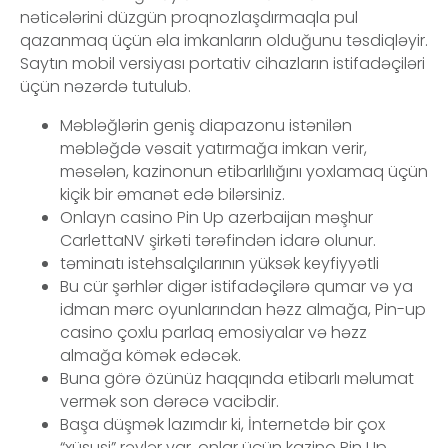
nəticələrini düzgün proqnozlaşdırmaqla pul
qazanmaq üçün əla imkanların olduğunu təsdiqləyir.
Saytın mobil versiyası portativ cihazların istifadəçiləri
üçün nəzərdə tutulub.
Məbləğlərin geniş diapazonu istənilən
məbləğdə vəsait yatırmağa imkan verir,
məsələn, kazinonun etibarlılığını yoxlamaq üçün
kiçik bir əmanət edə bilərsiniz.
Onlayn casino Pin Up azerbaijan məşhur
CarlettaNV şirkəti tərəfindən idarə olunur.
təminatı istehsalçılarının yüksək keyfiyyətli
Bu cür şərhlər digər istifadəçilərə qumar və ya
idman mərc oyunlarından həzz almağa, Pin-up
casino çoxlu parlaq emosiyalar və həzz
almağa kömək edəcək.
Buna görə özünüz haqqında etibarlı məlumat
vermək son dərəcə vacibdir.
Başa düşmək lazımdır ki, İnternetdə bir çox
“xüsusi” rəylər var, onlar üçün kazino Pin Up