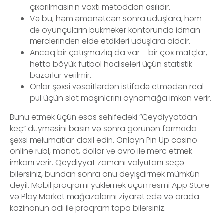
çıxarılmasının vaxtı metoddan asılıdır.
Və bu, həm əmanətdən sonra uduşlara, həm
də oyunçuların bukmeker kontorunda idman
mərclərindən əldə etdikləri uduşlara aiddir.
Ancaq bir çatışmazlıq da var – bir çox matçlar,
hətta böyük futbol hadisələri üçün statistik
bazarlar verilmir.
Onlar şəxsi vəsaitlərdən istifadə etmədən real
pul üçün slot maşınlarını oynamağa imkan verir.
Bunu etmək üçün əsas səhifədəki “Qeydiyyatdan
keç” düyməsini basın və sonra görünən formada
şəxsi məlumatları daxil edin. Onlayn Pin Up casino
online rubl, manat, dollar və avro ilə mərc etmək
imkanı verir. Qeydiyyat zamanı valyutanı seçə
bilərsiniz, bundan sonra onu dəyişdirmək mümkün
deyil. Mobil proqramı yükləmək üçün rəsmi App Store
və Play Market mağazalarını ziyarət edə və orada
kazinonun adı ilə proqram tapa bilərsiniz.