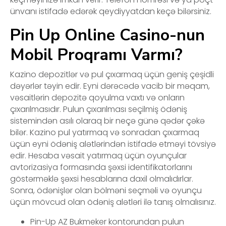
ünvanı istifadə edərək qeydiyyatdan keçə bilərsiniz.
Pin Up Online Casino-nun
Mobil Proqramı Varmı?
Kazino depozitlər və pul çıxarmaq üçün geniş çeşidli
dəyərlər təyin edir. Eyni dərəcədə vacib bir məqam,
vəsaitlərin depozitə qoyulma vaxtı və onların
çıxarılmasıdır. Pulun çıxarılması seçilmiş ödəniş
sistemindən asılı olaraq bir neçə günə qədər çəkə
bilər. Kazino pul yatırmaq və sonradan çıxarmaq
üçün eyni ödəniş alətlərindən istifadə etməyi tövsiyə
edir. Hesaba vəsait yatırmaq üçün oyunçular
avtorizasiya formasında şəxsi identifikatorlarını
göstərməklə şəxsi hesablarına daxil olmalıdırlar.
Sonra, ödənişlər olan bölməni seçməli və oyunçu
üçün mövcud olan ödəniş alətləri ilə tanış olmalısınız.
Pin-Up AZ Bukmeker kontorundan pulun