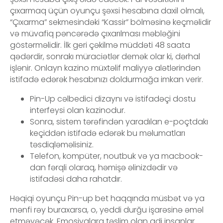
çıxarmaq üçün oyunçu şəxsi hesabına daxil olmalı,
“Çıxarma” sekmesindəki “Kassir” bölməsinə keçməlidir
və müvafiq pəncərədə çıxarılması məbləğini
göstərməlidir. İlk geri çəkilmə müddəti 48 saata
qədərdir, sonrakı müraciətlər demək olar ki, dərhal
işlənir. Onlayn kazino müxtəlif maliyyə alətlərindən
istifadə edərək hesabınızı doldurmağa imkan verir.
Pin-Up cəlbedici dizaynı və istifadəçi dostu
interfeysi olan kazinodur.
Sonra, sistem tərəfindən yaradılan e-poçtdakı
keçiddən istifadə edərək bu məlumatları
təsdiqləməlisiniz.
Telefon, kompüter, noutbuk və ya macbook-
dan fərqli olaraq, həmişə əlinizdədir və
istifadəsi daha rahatdır.
Həqiqi oyunçu Pin-up bet haqqında müsbət və ya
mənfi rəy buraxarsa, o, yeddi durğu işarəsinə əməl
etməyəcək. Emosiyalara təslim olan adi insanlar