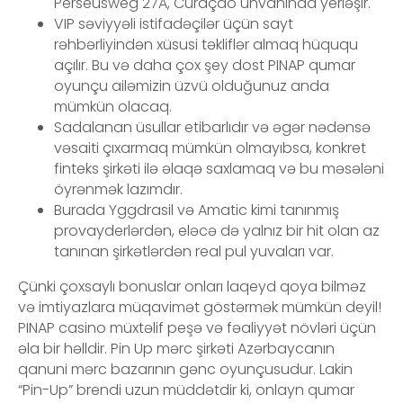
Perseusweg 27A, Curaçao ünvanında yerləşir.
VIP səviyyəli istifadəçilər üçün sayt
rəhbərliyindən xüsusi təkliflər almaq hüququ
açılır. Bu və daha çox şey dost PINAP qumar
oyunçu ailəmizin üzvü olduğunuz anda
mümkün olacaq.
Sadalanan üsullar etibarlıdır və əgər nədənsə
vəsaiti çıxarmaq mümkün olmayıbsa, konkret
finteks şirkəti ilə əlaqə saxlamaq və bu məsələni
öyrənmək lazımdır.
Burada Yggdrasil və Amatic kimi tanınmış
provayderlərdən, eləcə də yalnız bir hit olan az
tanınan şirkətlərdən real pul yuvaları var.
Çünki çoxsaylı bonuslar onları laqeyd qoya bilməz
və imtiyazlara müqavimət göstərmək mümkün deyil!
PINAP casino müxtəlif peşə və fəaliyyət növləri üçün
əla bir həlldir. Pin Up mərc şirkəti Azərbaycanın
qanuni mərc bazarının gənc oyunçusudur. Lakin
“Pin-Up” brendi uzun müddətdir ki, onlayn qumar