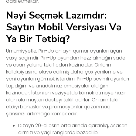
daxil etməkdir.
Nəyi Seçmək Lazımdır:
Saytın Mobil Versiyası Və
Ya Bir Tətbiq?
Ümumiyyətlə, Pin-Up onlayn qumar oyunları üçün
yaxşı seçimdir. Pin-Up oyundan həzz almağın sadə
və asan yolunu təklif edən kazinodur. Onların
kolleksiyasına əlavə edilmiş daha çox yeniləmə və
yeni oyunları görmək istərdim. Pin-Up sevimli oyunları
tapdığım və unudulmaz emosiyalar aldığım
kazinodur. İstənilən vəziyyətdə kömək etməyə hazır
olan əla müştəri dəstəyi təklif edirlər. Onların təklif
etdiyi bonuslar və promosyonlar qazanmaq
şansınızı artırmağa kömək edir.
Dizayn 20-ci əsrin ortalarında qaranlıq, əsasən
qırmızı və yaşıl rənglərdə bəzədilib.