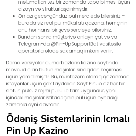
məlumatları tez bir zamanda tapa bilməsi üçün
dizayn və strukturlaşdırılmışdır.
Ən azı gecə-gündüz pul mərc edə bilərsiniz –
burada siz real pul mükafatı qazana, həmçinin
onu hər hansı bir şeyə xərcləyə bilərsiniz.
Bundan sonra müştəriyə onlayn çat və ya
Telegram-da @Pin-UpSupportBot vasitəsilə
operatorla əlaqə saxlamaq imkanı verilir.
Demo versiyalar qumarbazların kazino saytında
mövcud olan bütün maşınları sınaqdan keçirməsi
üçün yaradılmışdır. Bu, müntəzəm olaraq qazanmaq
istəyənlər üçün çox faydalıdır. Sayt Pinup az hər bir
slotun pulsuz rejimi pullu ilə tam uyğundur, yəni
içindəki maşınlar istifadəçinin pul üçün oynadığı
zamanla eyni davranır.
Ödəniş Sistemlərinin Icmalı
Pin Up Kazino