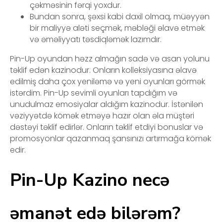
çəkməsinin fərqi yoxdur.
Bundan sonra, şəxsi kabi daxil olmaq, müəyyən
bir maliyyə aləti seçmək, məbləği əlavə etmək
və əməliyyatı təsdiqləmək lazımdır.
Pin-Up oyundan həzz almağın sadə və asan yolunu
təklif edən kazinodur. Onların kolleksiyasına əlavə
edilmiş daha çox yeniləmə və yeni oyunları görmək
istərdim. Pin-Up sevimli oyunları tapdığım və
unudulmaz emosiyalar aldığım kazinodur. İstənilən
vəziyyətdə kömək etməyə hazır olan əla müştəri
dəstəyi təklif edirlər. Onların təklif etdiyi bonuslar və
promosyonlar qazanmaq şansınızı artırmağa kömək
edir.
Pin-Up Kazino necə
əmanət edə bilərəm?