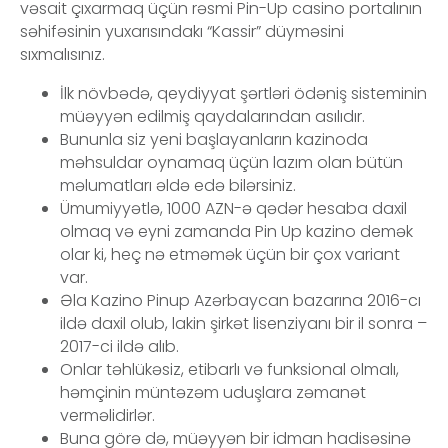
vəsait çıxarmaq üçün rəsmi Pin-Up casino portalının
səhifəsinin yuxarısındakı “Kassir” düyməsini
sıxmalısınız.
İlk növbədə, qeydiyyat şərtləri ödəniş sisteminin
müəyyən edilmiş qaydalarından asılıdır.
Bununla siz yeni başlayanların kazinoda
məhsuldar oynamaq üçün lazım olan bütün
məlumatları əldə edə bilərsiniz.
Ümumiyyətlə, 1000 AZN-ə qədər hesaba daxil
olmaq və eyni zamanda Pin Up kazino demək
olar ki, heç nə etməmək üçün bir çox variant
var.
Əla Kazino Pinup Azərbaycan bazarına 2016-cı
ildə daxil olub, lakin şirkət lisenziyanı bir il sonra –
2017-ci ildə alıb.
Onlar təhlükəsiz, etibarlı və funksional olmalı,
həmçinin müntəzəm uduşlara zəmanət
verməlidirlər.
Buna görə də, müəyyən bir idman hadisəsinə