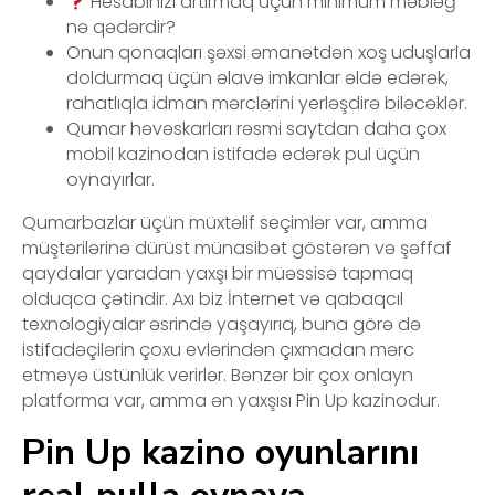
Hesabınızı artırmaq üçün minimum məbləğ
nə qədərdir?
Onun qonaqları şəxsi əmanətdən xoş uduşlarla
doldurmaq üçün əlavə imkanlar əldə edərək,
rahatlıqla idman mərclərini yerləşdirə biləcəklər.
Qumar həvəskarları rəsmi saytdan daha çox
mobil kazinodan istifadə edərək pul üçün
oynayırlar.
Qumarbazlar üçün müxtəlif seçimlər var, amma
müştərilərinə dürüst münasibət göstərən və şəffaf
qaydalar yaradan yaxşı bir müəssisə tapmaq
olduqca çətindir. Axı biz İnternet və qabaqcıl
texnologiyalar əsrində yaşayırıq, buna görə də
istifadəçilərin çoxu evlərindən çıxmadan mərc
etməyə üstünlük verirlər. Bənzər bir çox onlayn
platforma var, amma ən yaxşısı Pin Up kazinodur.
Pin Up kazino oyunlarını