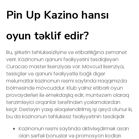
Pin Up Kazino hansı
oyun təklif edir?
Bu, şirkətin təhlükəsizliyinə və etibarlılığına zəmanət
verir. Kazinonun qanuni fəaliyyətini təsdiqləyən
Curacao master lisenziyası var. Mövcud lisenziya,
təsisçilər və qanuni fəaliyyətlə bağlı digər
məlumatlar kazinonun rəsmi saytında Haqqımızda
bölməsində mövcuddur. Klub yalnız etibarlı oyun
provayderləri ilə əməkdaşlıq edir, müntəzəm olaraq
tənzimləyici orqanlar tərəfindən yoxlamalardan
keçir. Dəstəyin yaxşı əlaqələndirilmiş işi qeyd olunur ki,
bu da kazinonun təhlükəsiz fəaliyyətinin təsdiqidir.
Kazinonun rəsmi saytında aktivləşdirmək asan
olan sərfəli bonuslar və promosyon kodları