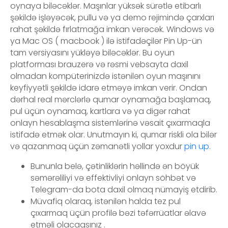
oynaya biləcəklər. Maşınlar yüksək sürətlə etibarlı
şəkildə işləyəcək, pullu və ya demo rejimində çarxları
rahat şəkildə fırlatmağa imkan verəcək. Windows və
ya Mac OS ( macbook ) ilə istifadəçilər Pin Up-ün
tam versiyasını yükləyə biləcəklər. Bu oyun
platforması brauzerə və rəsmi vebsayta daxil
olmadan kompüterinizdə istənilən oyun maşınını
keyfiyyətli şəkildə idarə etməyə imkan verir. Ondan
dərhal real mərclərlə qumar oynamağa başlamaq,
pul üçün oynamaq, kartlara və ya digər rahat
onlayn hesablaşma sistemlərinə vəsait çıxarmaqla
istifadə etmək olar. Unutmayın ki, qumar riskli ola bilər
və qazanmaq üçün zəmanətli yollar yoxdur
pin up
.
Bununla belə, çətinliklərin həllində ən böyük
səmərəliliyi və effektivliyi onlayn söhbət və
Telegram-da bota daxil olmaq nümayiş etdirib.
Müvafiq olaraq, istənilən halda tez pul
çıxarmaq üçün profilə bəzi təfərrüatlar əlavə
etməli olacaqsınız .