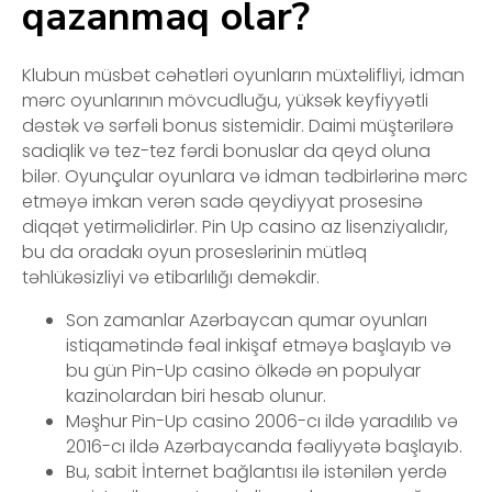
qazanmaq olar?
Klubun müsbət cəhətləri oyunların müxtəlifliyi, idman
mərc oyunlarının mövcudluğu, yüksək keyfiyyətli
dəstək və sərfəli bonus sistemidir. Daimi müştərilərə
sadiqlik və tez-tez fərdi bonuslar da qeyd oluna
bilər. Oyunçular oyunlara və idman tədbirlərinə mərc
etməyə imkan verən sadə qeydiyyat prosesinə
diqqət yetirməlidirlər. Pin Up casino az lisenziyalıdır,
bu da oradakı oyun proseslərinin mütləq
təhlükəsizliyi və etibarlılığı deməkdir.
Son zamanlar Azərbaycan qumar oyunları
istiqamətində fəal inkişaf etməyə başlayıb və
bu gün Pin-Up casino ölkədə ən populyar
kazinolardan biri hesab olunur.
Məşhur Pin-Up casino 2006-cı ildə yaradılıb və
2016-cı ildə Azərbaycanda fəaliyyətə başlayıb.
Bu, sabit İnternet bağlantısı ilə istənilən yerdə