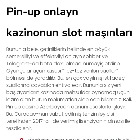
Pin-up onlayn
kazinonun slot maşınları
Bununla belə, çətinliklərin həllində ən böyük
səmərəliliyi və effektivliyi onlayn söhbət və
Telegram-da bota daxil olmaq nümayiş etdirib.
Oyunçular üçün xüsusi “Tez-tez verilən suallar”
bölməsi də yaradılıb. Bu, ən çox yayılmış istifadəçi
suallarına cavabları ehtiva edir. Bununla siz yeni
başlayanların kazinoda məhsuldar oynamaq üçün
lazım olan bütün məlumatları əldə edə bilərsiniz. Bəli,
Pin up casino Azerbaycan qanuni əsaslarla işləyir.
Bu, Curacao-nun sübut edilmiş tənzimləyicisi
tərəfindən 2017-ci ildə verilmiş lisenziyanın olması ilə
təsdiqlənir.