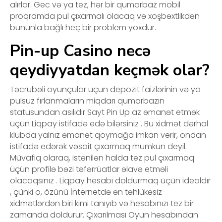
alırlar. Gec və ya tez, hər bir qumarbaz mobil
proqramda pul çıxarmalı olacaq və xoşbəxtlikdən
bununla bağlı heç bir problem yoxdur.
Pin-up Casino necə
qeydiyyatdan keçmək olar?
Təcrübəli oyunçular üçün depozit faizlərinin və ya
pulsuz fırlanmaların miqdarı qumarbazın
statusundan asılıdır Sayt Pin Up az əmanət etmək
üçün Liqpay istifadə edə bilərsiniz . Bu xidmət dərhal
klubda yalnız əmanət qoymağa imkan verir, ondan
istifadə edərək vəsait çıxarmaq mümkün deyil.
Müvafiq olaraq, istənilən halda tez pul çıxarmaq
üçün profilə bəzi təfərrüatlar əlavə etməli
olacaqsınız . Liqpay hesabı doldurmaq üçün idealdır
, çünki o, özünü İnternetdə ən təhlükəsiz
xidmətlərdən biri kimi tanıyıb və hesabınızı tez bir
zamanda doldurur. Çıxarılması Oyun hesabından