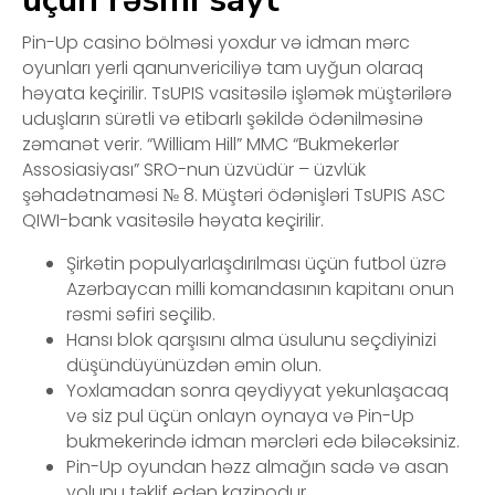
Pin-Up casino bölməsi yoxdur və idman mərc
oyunları yerli qanunvericiliyə tam uyğun olaraq
həyata keçirilir. TsUPIS vasitəsilə işləmək müştərilərə
uduşların sürətli və etibarlı şəkildə ödənilməsinə
zəmanət verir. “William Hill” MMC “Bukmekerlər
Assosiasiyası” SRO-nun üzvüdür – üzvlük
şəhadətnaməsi № 8. Müştəri ödənişləri TsUPIS ASC
QIWI-bank vasitəsilə həyata keçirilir.
Şirkətin populyarlaşdırılması üçün futbol üzrə
Azərbaycan milli komandasının kapitanı onun
rəsmi səfiri seçilib.
Hansı blok qarşısını alma üsulunu seçdiyinizi
düşündüyünüzdən əmin olun.
Yoxlamadan sonra qeydiyyat yekunlaşacaq
və siz pul üçün onlayn oynaya və Pin-Up
bukmekerində idman mərcləri edə biləcəksiniz.
Pin-Up oyundan həzz almağın sadə və asan
yolunu təklif edən kazinodur.