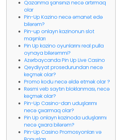
Qazanma şansınızı necə artırmaq
olar
Pin-Up Kazino necə əmanət edə
bilərəm?
Pin-up onlayn kazinonun slot
maşınları
Pin Up kazino oyunlarını real pulla
oynaya bilərəmmi?
Azərbaycanda Pin Up Live Casino
Qeydiyyat prosedurundan necə
keçmək olar?
Promo kodu necə əldə etmək olar ?
Rəsmi veb saytın bloklanması, necə
keçmək olar?
Pin-Up Casino-dan uduşlarımı
necə çıxarmaq olar?
Pin Up onlayn kazinoda uduşlarımı
necə çıxara bilərəm?
Pin-Up Casino Promosyonları və
Bonusları