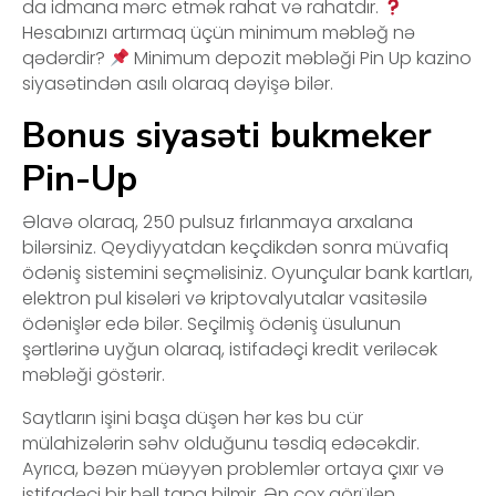
da idmana mərc etmək rahat və rahatdır.
Hesabınızı artırmaq üçün minimum məbləğ nə
qədərdir?
Minimum depozit məbləği Pin Up kazino
siyasətindən asılı olaraq dəyişə bilər.
Bonus siyasəti bukmeker
Pin-Up
Əlavə olaraq, 250 pulsuz fırlanmaya arxalana
bilərsiniz. Qeydiyyatdan keçdikdən sonra müvafiq
ödəniş sistemini seçməlisiniz. Oyunçular bank kartları,
elektron pul kisələri və kriptovalyutalar vasitəsilə
ödənişlər edə bilər. Seçilmiş ödəniş üsulunun
şərtlərinə uyğun olaraq, istifadəçi kredit veriləcək
məbləği göstərir.
Saytların işini başa düşən hər kəs bu cür
mülahizələrin səhv olduğunu təsdiq edəcəkdir.
Ayrıca, bəzən müəyyən problemlər ortaya çıxır və
istifadəçi bir həll tapa bilmir. Ən çox görülən