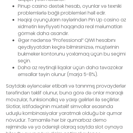
Pinup casino dəstək hesab, oyunlar və texniki
problemlərlə bağlı problemləri həll edir.
Həqiqi oyunçuların rəylərindən Pin Up casino az
xidmətin keyfiyyəti haqqında real məlumatları
görmək daha asandır.
Əgər nədənsə “Professional” QIWI hesabını
qeydiyyatdan keçirə bilmirsinizsə, müştərinin
bukmeker kontorunu yoxlamaq üçün bu seçimi
seçin.
Daha az reytinqli liqalar üçün daha təvazökar
əmsallar təyin olunur (marja 5-8%).
Saytdakı əyləncələr etibarlı və tanınmış provayderlər
tərəfindən təklif olunur, buna görə də onlar maraqlı
mövzular, funksionallıq və yaxşı gəlirləri ilə seçilirlər.
Slotlar, istifadəçinin müxtəlif simvollar əsasında
uduşlu kombinasiyalar yaratmalı olduğu bir qumar
növüdür. Tamamilə hər bir qumarbaz demo
rejimində və ya ödənişli olaraq saytda slot oynaya