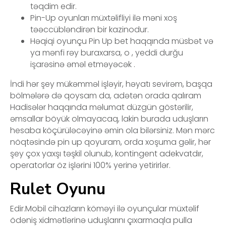
təqdim edir.
Pin-Up oyunları müxtəlifliyi ilə məni xoş
təəccübləndirən bir kazinodur.
Həqiqi oyunçu Pin Up bet haqqında müsbət və
ya mənfi rəy buraxarsa, o , yeddi durğu
işarəsinə əməl etməyəcək .
İndi hər şey mükəmməl işləyir, həyatı sevirəm, başqa
bölmələrə də qoysam da, adətən orada qalıram
Hadisələr haqqında məlumat düzgün göstərilir,
əmsallar böyük olmayacaq, lakin burada uduşların
hesaba köçürüləcəyinə əmin ola bilərsiniz. Mən mərc
nöqtəsində pin up qoyuram, orda xoşuma gəlir, hər
şey çox yaxşı təşkil olunub, kontingent adekvatdır,
operatorlar öz işlərini 100% yerinə yetirirlər.
Rulet Oyunu
Edir.Mobil cihazların köməyi ilə oyunçular müxtəlif
ödəniş xidmətlərinə uduşlarını çıxarmaqla pulla