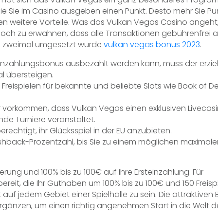
 die Sie im Casino ausgeben einen Punkt. Desto mehr Sie Pu
n weitere Vorteile. Was das Vulkan Vegas Casino angeht, 
t noch zu erwähnen, dass alle Transaktionen gebührenfrei 
ns zweimal umgesetzt wurde
vulkan vegas bonus 2023
.
nzahlungsbonus ausbezahlt werden kann, muss der erzie
 übersteigen.
eispielen für bekannte und beliebte Slots wie Book of De
 vorkommen, dass Vulkan Vegas einen exklusiven Livecas
de Turniere veranstaltet.
rechtigt, ihr Glücksspiel in der EU anzubieten.
Cashback-Prozentzahl, bis Sie zu einem möglichen maximal
ierung und 100% bis zu 100€ auf Ihre Ersteinzahlung. Für
reit, die Ihr Guthaben um 100% bis zu 100€ und 150 Freisp
 auf jedem Gebiet einer Spielhalle zu sein. Die attraktiven 
änzen, um einen richtig angenehmen Start in die Welt d