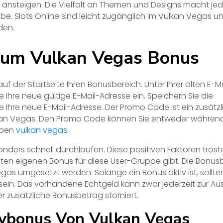
 ansteigen. Die Vielfalt an Themen und Designs macht jed
iebe. Slots Online sind leicht zugänglich im Vulkan Vegas u
den.
um Vulkan Vegas Bonus
f der Startseite Ihren Bonusbereich. Unter Ihrer alten E-Ma
e Ihre neue gültige E-Mail-Adresse ein. Speichern Sie die
re neue E-Mail-Adresse. Der Promo Code ist ein zusätzl
lkan Vegas. Den Promo Code können Sie entweder währen
eben
vulkan vegas
.
ders schnell durchlaufen. Diese positiven Faktoren tröst
iten eigenen Bonus für diese User-Gruppe gibt. Die Bonu
egas umgesetzt werden. Solange ein Bonus aktiv ist, sollte
 sein. Das vorhandene Echtgeld kann zwar jederzeit zur A
er zusätzliche Bonusbetrag storniert.
dybonus Von Vulkan Vegas