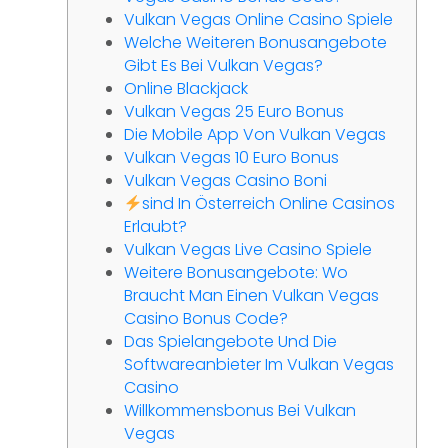
Vulkan Vegas Online Casino Spiele
Welche Weiteren Bonusangebote
Gibt Es Bei Vulkan Vegas?
Online Blackjack
Vulkan Vegas 25 Euro Bonus
Die Mobile App Von Vulkan Vegas
Vulkan Vegas 10 Euro Bonus
Vulkan Vegas Casino Boni
sind In Österreich Online Casinos
Erlaubt?
Vulkan Vegas Live Casino Spiele
Weitere Bonusangebote: Wo
Braucht Man Einen Vulkan Vegas
Casino Bonus Code?
Das Spielangebote Und Die
Softwareanbieter Im Vulkan Vegas
Casino
Willkommensbonus Bei Vulkan
Vegas