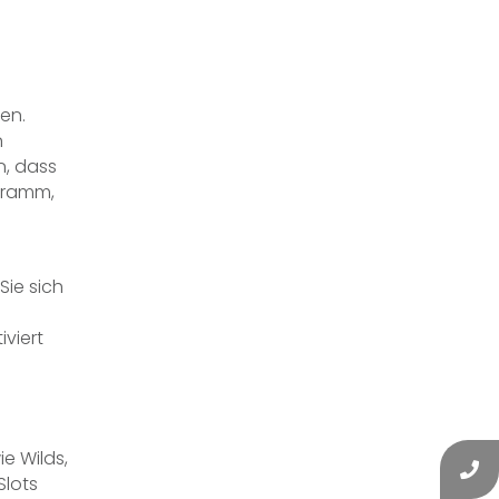
en.
n
n, dass
ogramm,
Sie sich
viert
e Wilds,
Slots