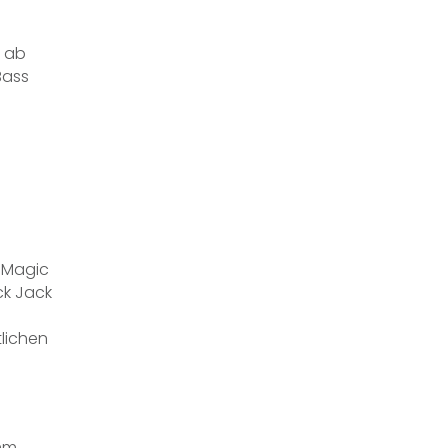
d ab
Bass
i Magic
ck Jack
tlichen
amm