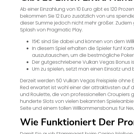
Ab einer Einzahlung von 10 Euro gibt es 120 Proze
bekommen Sie 12 Euro zusätzlich von uns spendie
dieser Summe jedoch nicht mehr größer. Zudem gi
Splash von Pragmatic Play.
15€ sind Sie dabei und können von dem Wil
In diesem Spiel erhalten die Spieler fünf K
auszutauschen, um die bestmögliche Poker
Der gutgeschriebene Vulkan Vegas Bonus ist
Um zu spielen, setzt man einen Einsatz und 
Derzeit werden 50 Vulkan Vegas Freispiele ohne
Red erwartet ist wohl einer der attraktivsten auf 
und Roulette, die von professionellen Croupiers 
hunderte Slots von vielen bekannten Spieleanbiet
Seite und einem tollen Willkommensbonus für Ne
Wie Funktioniert Der Pr
Damit Sie auch Stammgast beim Casino bleiben,