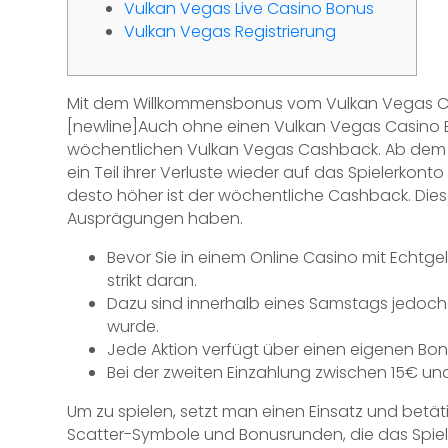
Vulkan Vegas Live Casino Bonus
Vulkan Vegas Registrierung
Mit dem Willkommensbonus vom Vulkan Vegas Casi
[newline]Auch ohne einen Vulkan Vegas Casino 
wöchentlichen Vulkan Vegas Cashback. Ab dem Le
ein Teil ihrer Verluste wieder auf das Spielerko
desto höher ist der wöchentliche Cashback. Die
Ausprägungen haben.
Bevor Sie in einem Online Casino mit Echtgel
strikt daran.
Dazu sind innerhalb eines Samstags jedoch 
wurde.
Jede Aktion verfügt über einen eigenen Bon
Bei der zweiten Einzahlung zwischen 15€ un
Um zu spielen, setzt man einen Einsatz und betäti
Scatter-Symbole und Bonusrunden, die das Spie