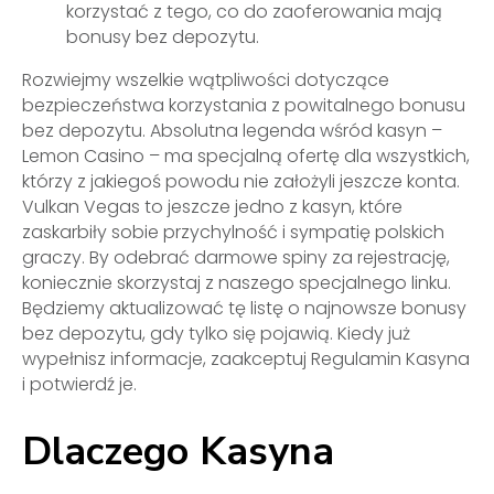
korzystać z tego, co do zaoferowania mają
bonusy bez depozytu.
Rozwiejmy wszelkie wątpliwości dotyczące
bezpieczeństwa korzystania z powitalnego bonusu
bez depozytu. Absolutna legenda wśród kasyn –
Lemon Casino – ma specjalną ofertę dla wszystkich,
którzy z jakiegoś powodu nie założyli jeszcze konta.
Vulkan Vegas to jeszcze jedno z kasyn, które
zaskarbiły sobie przychylność i sympatię polskich
graczy. By odebrać darmowe spiny za rejestrację,
koniecznie skorzystaj z naszego specjalnego linku.
Będziemy aktualizować tę listę o najnowsze bonusy
bez depozytu, gdy tylko się pojawią. Kiedy już
wypełnisz informacje, zaakceptuj Regulamin Kasyna
i potwierdź je.
Dlaczego Kasyna