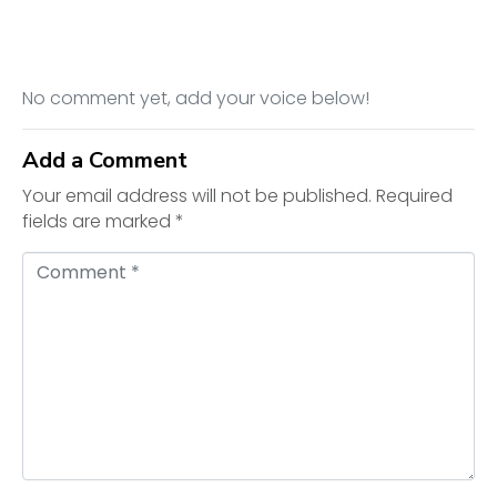
No comment yet, add your voice below!
Add a Comment
Your email address will not be published.
Required
fields are marked
*
C
o
m
m
e
n
t
*