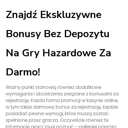
Znajdź Ekskluzywne
Bonusy Bez Depozytu
Na Gry Hazardowe Za
Darmo!
Ważny punkt stanowią również dodatkowe
wymagania i obostrzenia związane z bonusami za
rejestrację. Każda forma promocji w kasynie online,
w tym także darmowy bonus za rejestrację, będzie
posiadać pewne wymogi, które muszą zostać
spełnione przez gracza. Oczywiście również te
informacje gracz musi poznać – najlepiej poprzez