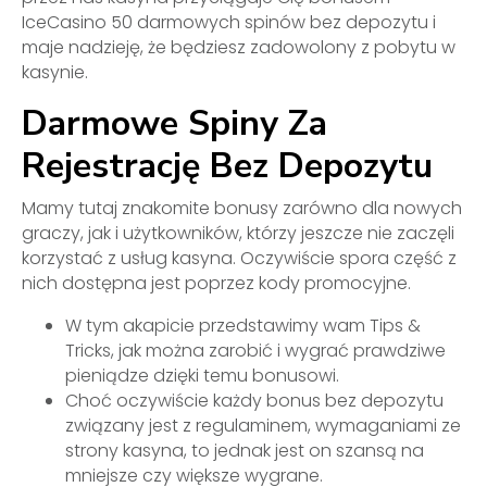
IceCasino 50 darmowych spinów bez depozytu i
maje nadzieję, że będziesz zadowolony z pobytu w
kasynie.
Darmowe Spiny Za
Rejestrację Bez Depozytu
Mamy tutaj znakomite bonusy zarówno dla nowych
graczy, jak i użytkowników, którzy jeszcze nie zaczęli
korzystać z usług kasyna. Oczywiście spora część z
nich dostępna jest poprzez kody promocyjne.
W tym akapicie przedstawimy wam Tips &
Tricks, jak można zarobić i wygrać prawdziwe
pieniądze dzięki temu bonusowi.
Choć oczywiście każdy bonus bez depozytu
związany jest z regulaminem, wymaganiami ze
strony kasyna, to jednak jest on szansą na
mniejsze czy większe wygrane.