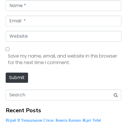
N
a
m
E
e
m
*
a
W
i
e
l
b
*
s
Save my name, email, and website in this browser
i
for the next time I comment.
t
e
Submit
Recent Posts
Играй В Уникальном Стиле: Комета Казино Ждет Тебя!