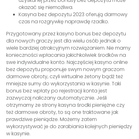
uzyskanej przez bonusy bez depozytu może
okazać się niemożliwa.
Kasyna bez depozytu 2023 oferują darmowy
czas na rozgrywkę naprawdę rzadko.
Przygotowany przez kasyno bonus bez depozytu
dla nowych graczy jest dla wielu osób jednak o
wiele bardziej atrakcyjnym rozwiązaniem. Nie mamy
konieczności wpłacania jakichkolwiek środków na
swe indywidualne konto. Najczęściej kasyno online
bez depozytu proponuje swym nowym graczom
darmowe obroty, czyli wirtualne żetony bądź też
mniejsze sumy do wykorzystania w kasynie. Taki
bonus bez wpłaty po rejestracji konta jest
zazwyczaj naliczany automatycznie. Jeśli
otrzymamy ze strony kasyna środki pieniężne czy
też darmowe obroty, to są one traktowane jak
prawdziwe pieniądze. Możemy zatem
wykorzystywać je do zarabiania kolejnych pieniędzy
w kasynie.