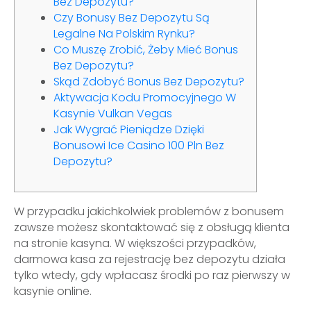
Bez Depozytu?
Czy Bonusy Bez Depozytu Są
Legalne Na Polskim Rynku?
Co Muszę Zrobić, Żeby Mieć Bonus
Bez Depozytu?
Skąd Zdobyć Bonus Bez Depozytu?
Aktywacja Kodu Promocyjnego W
Kasynie Vulkan Vegas
Jak Wygrać Pieniądze Dzięki
Bonusowi Ice Casino 100 Pln Bez
Depozytu?
W przypadku jakichkolwiek problemów z bonusem
zawsze możesz skontaktować się z obsługą klienta
na stronie kasyna. W większości przypadków,
darmowa kasa za rejestrację bez depozytu działa
tylko wtedy, gdy wpłacasz środki po raz pierwszy w
kasynie online.