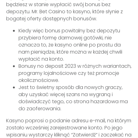
będziesz w stanie wypłacić swój bonus bez
depozytu. Mr. Bet Casino to kasyno, które słynie z
bogatej oferty dostępnych bonusów.
Kiedy więc bonus powitalny bez depozytu
przybiera formę darmowej gotówki, nie
oznacza to, że kasyno online po prostu da
nam pieniądze, które można w każdej chwili
wypłacić na konto.
Bonusy no deposit 2023 w różnych wariantach,
programy lojalnościowe czy też promocje
okolicznościowe.
Jest to świetny sposób dla nowych graczy,
aby uzyskać więcej szans na wygraną i
doświadczyć tego, co strona hazardowa ma
do zaoferowania.
Kasyno poprosi o podanie adresu e-mail, na którym
zostało wcześniej zarejestrowane konto. Po jego
wpisaniu wystarczy kliknąć “Zatwierdź” i zaczekać na