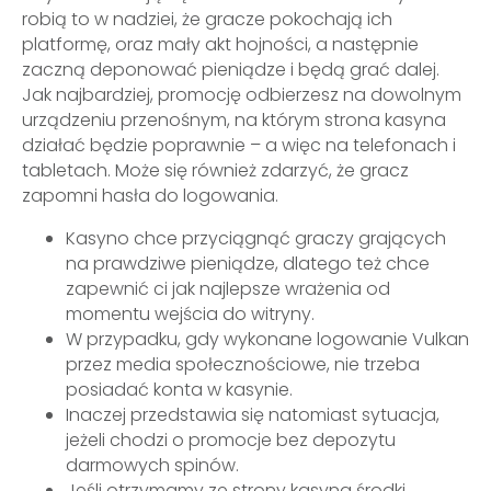
robią to w nadziei, że gracze pokochają ich
platformę, oraz mały akt hojności, a następnie
zaczną deponować pieniądze i będą grać dalej.
Jak najbardziej, promocję odbierzesz na dowolnym
urządzeniu przenośnym, na którym strona kasyna
działać będzie poprawnie – a więc na telefonach i
tabletach. Może się również zdarzyć, że gracz
zapomni hasła do logowania.
Kasyno chce przyciągnąć graczy grających
na prawdziwe pieniądze, dlatego też chce
zapewnić ci jak najlepsze wrażenia od
momentu wejścia do witryny.
W przypadku, gdy wykonane logowanie Vulkan
przez media społecznościowe, nie trzeba
posiadać konta w kasynie.
Inaczej przedstawia się natomiast sytuacja,
jeżeli chodzi o promocje bez depozytu
darmowych spinów.
Jeśli otrzymamy ze strony kasyna środki